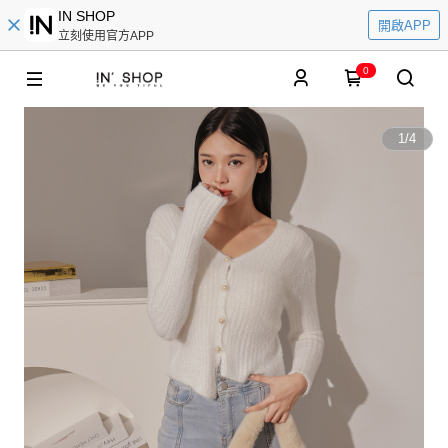
IN SHOP
開啟APP
立刻使用官方APP
0
1
/
4