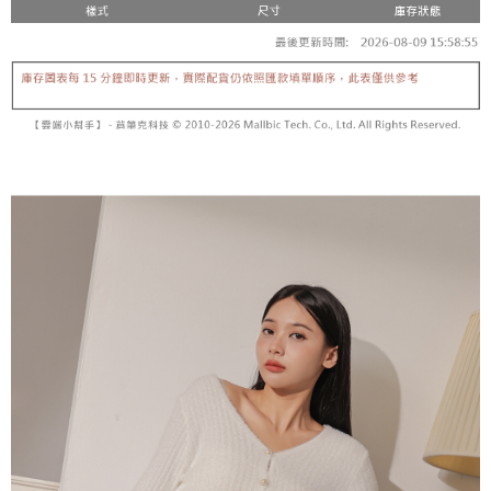
【「AFTEE先享後付」結帳流程】
醒簡訊。
１．於結帳方式選擇「AFTEE先享後付」後，將跳轉至「AFTEE先享後付」
2.透過簡訊連結打開帳單後，可選擇「超商條碼／台灣大直營門市／銀行轉
付款後全家取貨
結帳頁面，進行簡訊認證並確認金額後，即可完成結帳。
帳／街口支付／iPASS MONEY」等通路繳費。
２．訂單成立數日內，您將收到繳費通知簡訊。
每筆NT$60，滿NT$1,600(含以上)免運費
３．收到繳費通知簡訊後14天內，點擊此簡訊中的連結，可透過四大超商／
【注意事項】
ATM／網路銀行／等多元方式進行付款，方視為交易完成。
已關閉，請勿下單
1.本服務係由「台灣大哥大股份有限公司」（以下簡稱本公司）所提供，讓
※ 請注意：結帳手續完成當下不需立刻繳費，但若您需要取消訂單，請聯絡
用戶於交易時，得透過本服務購買商品或服務，並由商店將買賣／分期付款
每筆NT$10,000
購買商品的店家。未經商家同意取消之訂單仍視為有效，需透過AFTEE先享
買賣價金債權讓與本公司後，依約使用本公司帳單繳交帳款。
後付繳納相關費用。
2.基於同意付款使用「大哥付你分期」之契約關係目的，商店將以您的個人
已關閉，請勿下單(付取)
※ 交易是否成功請以「AFTEE先享後付 」之結帳頁面顯示為準，若有關於
資料（包含姓名、電話或地址）提供予台灣大哥大進項蒐集、處理及利用，
是否繳費成功／繳費後需取消欲退款等相關疑問，請聯繫「AFTEE先享後付
每筆NT$10,000
由本公司與您本人進行分期帳單所需資料之確認、核對及更正。
客戶支援中心」
https://netprotections.freshdesk.com/support/home
3.完整用戶服務條款，請詳閱以下連結：
https://oppay.tw/userRule
7-11取貨付款
【注意事項】
１．透過由恩沛科技股份有限公司提供之「AFTEE先享後付」服務完成之交
每筆NT$60，滿NT$1,800(含以上)免運費
易，需依本服務之必要範圍內提供個人資料，並將交易相關給付款項請求債
權轉讓予恩沛科技股份有限公司。
付款後7-11取貨
２．關於個人資料處理事宜，請瀏覽以下網址：
每筆NT$60，滿NT$1,600(含以上)免運費
https://aftee.tw/terms/#terms3
３．未成年的使用者請事先徵得法定代理人或監護人之同意方可使用
宅配
「AFTEE先享後付」，若未經同意申辦者引起之損失，本公司不負相關責
任。
每筆NT$100，滿NT$2,500(含以上)免運費
４．使用「AFTEE先享後付」時，將依據個別帳號之用戶狀況，依本公司即
時審查核予不同之上限額度；若仍有額度不足之情形，本公司將視審查結果
國家/地區配送
查看運費
請求用戶進行身份認證。