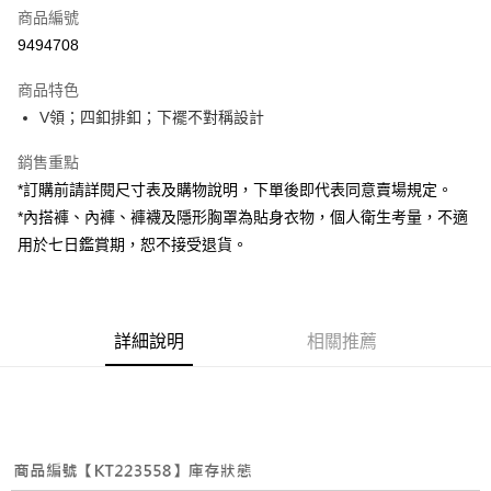
商品編號
超商取貨付款
9494708
LINE Pay
商品特色
Apple Pay
V領；四釦排釦；下襬不對稱設計
街口支付
銷售重點
*訂購前請詳閱尺寸表及購物說明，下單後即代表同意賣場規定。
Google Pay
*內搭褲、內褲、褲襪及隱形胸罩為貼身衣物，個人衛生考量，不適
大哥付你分期
用於七日鑑賞期，恕不接受退貨。
相關說明
【大哥付你分期使用說明】
AFTEE先享後付
1.本服務由台灣大哥大提供，台灣大哥大用戶可立即使用無須另外申請。
2.付款方式選擇「大哥付你分期」，訂單成立後會自動跳轉到大哥付的交易
相關說明
詳細說明
相關推薦
流程，驗證手機門號後，選擇欲分期的期數、繳款截止日，確認付款後即完
【關於「AFTEE先享後付」】
成交易。
ATM付款
AFTEE先享後付是「在收到商品之後才付款」的支付方式。 讓您購物簡單
3.實際核准額度、可分期數及費用金額請依後續交易確認頁面所載為準。
便利好安心！
4.訂單成立30分鐘內，如未前往確認交易或遇審核未通過，訂單將自動取
１．簡單：不需註冊會員、不需綁卡、不需儲值。
運送方式
消。如遇「轉專審核」未通過狀況，表示未達大哥付你分期系統評分，恕無
２．便利：只要手機號碼，簡訊認證，即可結帳。
法說明評估內容。
３．安心：先確認商品／服務後，再付款。
全家取貨付款
【繳款方式說明】
1.分期款項不併入電信帳單，「大哥付你分期」於每月結算日後寄送繳費提
每筆NT$60，滿NT$1,800(含以上)免運費