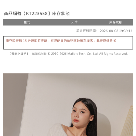
3. Tiada bayaran diperlukan apabila pesanan disahkan. Produk akan
mudah alih anda, memilih bilangan ansuran, dan menetapkan tarikh
dihantar ke alamat yang ditetapkan.
全家取貨付款
akhir pembayaran. Transaksi akan dianggap selesai setelah pembayaran
4. Setelah pesanan disahkan, anda akan menerima SMS pembayaran
disahkan.
NT$60/pesanan | Penghantaran percuma untuk pesanan
manakala ahli aplikasi akan menerima pemberitahuan tolak aplikasi
NT$1,800 atau lebih
AFTEE.
Had kredit yang diluluskan, tempoh ansuran yang tersedia, dan yuran
5. Tiada bayaran diperlukan apabila anda menerima produk. Sila buat
yang dikenakan adalah tertakluk kepada maklumat yang dinyatakan
pembayaran di empat kedai serbaneka utama, ATM atau perbankan
付款後全家取貨
pada halaman pengesahan transaksi seterusnya.
dalam talian dengan SMS pembayaran atau pemberitahuan tolak aplikasi
NT$60/pesanan | Penghantaran percuma untuk pesanan
AFTEE.
Jika transaksi tidak disahkan dalam masa 30 minit selepas pesanan
NT$1,600 atau lebih
dibuat, atau jika permohonan gagal dalam proses semakan, pesanan
Sila ambil perhatian bahawa tempoh pembayaran adalah 14 hari. Walau
akan dibatalkan secara automatik. Jika permohonan gagal pada
已關閉，請勿下單
bagaimanapun, bagi mereka yang telah memuat turun Aplikasi AFTEE
peringkat "semakan manual", ini bermakna kriteria pemarkahan sistem
dan mendaftar sebagai ahli AFTEE boleh menikmati tempoh pembayaran
NT$10,000/pesanan
tidak dipenuhi; butiran penilaian khusus tidak akan didedahkan.
sehingga 45 hari.
已關閉，請勿下單(付取)
[Arahan Pembayaran]
Tempoh pembayaran dikira dari masa kedai meminta pembayaran anda,
ditambah dengan bilangan hari yang boleh dilanjutkan oleh AFTEE. Anda
NT$10,000/pesanan
Pembayaran ansuran melalui OP Pay Later akan dibilkan secara
boleh melanjutkan tempoh pembayaran anda sebelum anda menerima
berasingan dan tidak termasuk dalam bil telekom anda. SMS peringatan
pesanan. Walau bagaimanapun, tiada jaminan bahawa anda boleh
7-11取貨付款
pembayaran akan dihantar selepas kitaran bil bulanan.
menerima pesanan anda semasa tempoh pembayaran (cth.: produk
NT$60/pesanan | Penghantaran percuma untuk pesanan
prapesanan atau produk yang mungkin mengambil masa yang lebih
Selepas mengakses bil melalui pautan dalam SMS, anda boleh
NT$1,800 atau lebih
lama untuk dihantar). Oleh itu, anda dikehendaki membuat pembayaran
menyelesaikan pembayaran anda melalui salah satu saluran berikut: kod
kepada AFTEE dalam tempoh sama ada anda menerima pesanan.
bar kedai serbaneka, kedai runcit Taiwan Mobile, pemindahan bank,
付款後7-11取貨
JKOPay, atau iPASS MONEY.
Kedua, Sekatan Pembayaran