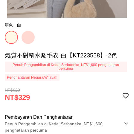
顏色：白
氣質不對稱水貂毛衣-白【KT223558】-2色
Penuh Pengambilan di Kedai Serbaneka, NT$1,600 penghataran
percuma
Penghantaran Negara/Wilayah
NT$620
NT$329
Pembayaran Dan Penghantaran
Penuh Pengambilan di Kedai Serbaneka, NT$1,600
penghataran percuma