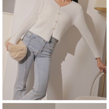
NT$60/pesanan | Penghantaran percuma untuk pesanan
1. Jumlah yang diperakui untuk pengguna kali pertama boleh sehingga
[Nota Penting]
NT$1,600 atau lebih
NT$10,000. Amaun diperakui sebenar yang diluluskan akan berdasarkan
keputusan pensijilan dan semakan oleh AFTEE.
Perkhidmatan ini disediakan oleh Taiwan Mobile Co., Ltd. (“Syarikat”),
宅配
2. Amaun perbelanjaan minimum mestilah lebih besar daripada NT$20.
yang membolehkan pelanggan membeli barangan atau perkhidmatan
3. Pada masa ini hanya tersedia untuk ahli Taiwan.
NT$100/pesanan | Penghantaran percuma untuk pesanan
melalui perkhidmatan ini pada masa transaksi. Hasil daripada pembelian
atau pembayaran ansuran akan dipindahkan oleh peniaga kepada
NT$2,500 atau lebih
Ketiga, Syarat Perkhidmatan
Syarikat, dan pelanggan hendaklah membuat pembayaran mengikut
Perkhidmatan AFTEE Beli Sekarang Bayar Kemudian disediakan oleh NP
perjanjian menggunakan sistem bil Syarikat.
國家/地區配送
Kadar Penghantaran
Taiwan, Inc. dan AFTEE akan membuat bil kepada pengguna. AFTEE
akan menggunakan data peribadi yang dikumpul (termasuk nama
Untuk memenuhi hubungan kontrak yang terjalin melalui persetujuan
pembeli, no. telefon, nama penerima, no. telefon, alamat penerima) untuk
penggunaan OP Pay Later, peniaga akan memberikan maklumat peribadi
penggunaan perkhidmatan. Sila rujuk kepada "Penyata Pengumpulan
anda (termasuk nama, nombor telefon, atau alamat) kepada Syarikat bagi
Data Peribadi, Pemprosesan, Penggunaan"
tujuan pengumpulan, pemprosesan dan penggunaan data yang
(https://aftee.tw/privacypolicy/
) untuk maklumat lanjut.
diperlukan untuk pengebilan ansuran, termasuk pengesahan,
pengesahan semula dan pembetulan.
Jumlah yang diperakui untuk pengguna kali pertama yang lulus
kelulusan boleh sehingga NT$10,000. Jika pengguna tidak membuat
Untuk terma perkhidmatan penuh, sila rujuk pautan berikut:
pembayaran dalam tempoh tersebut, yuran pembayaran lewat sebanyak
https://oppay.tw/userRule
" target="_blank" class="link revert-
20% setahun akan dikenakan. Pengguna bawah umur dikehendaki
style">https://oppay.tw/userRule
mendapatkan kebenaran daripada ibu bapa atau penjaga yang sah
untuk menggunakan AFTEE.
【Panduan Penggunaan Pembayaran Ansuran Gogo】
1. Perkhidmatan ini disediakan oleh Taiwan Mobile, pengguna telefon
Sila hubungi NP Taiwan Inc. di
cs_tw@netprotections.co.jp
jika anda
mudah alih boleh segera menggunakan tanpa perlu memohon lagi.
mempunyai sebarang kebimbangan mengenai pemprosesan dan
(Hanya untuk nombor langganan peribadi, tidak terbuka untuk syarikat
penggunaan pada data peribadi. Jika anda tidak bersetuju dengan data