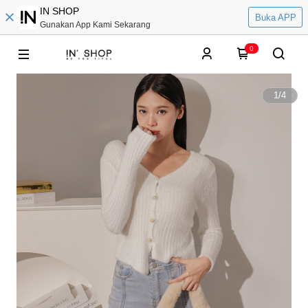
IN SHOP
Buka APP
Gunakan App Kami Sekarang
0
1
/
4