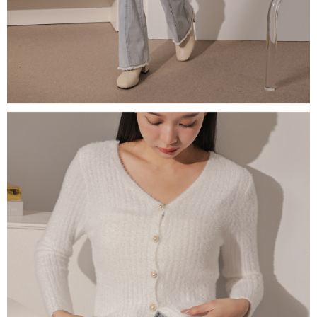
1. Perkhidmatan ini disediakan oleh "Taiwan Mobile Co., Ltd." untuk
membolehkan pengguna membeli produk atau perkhidmatan melalui
perkhidmatan ini semasa transaksi, dan kedai akan menyerahkan hak
tuntutan harga jual/beli ansuran kepada syarikat ini untuk membayar bil
menggunakan bil syarikat ini.
2. Berdasarkan tujuan kontrak persetujuan pembayaran menggunakan
"Pembayaran Ansuran Gogo", kedai akan memberikan maklumat peribadi
anda (termasuk nama, telefon atau alamat) kepada Taiwan Mobile untuk
pengumpulan, pemprosesan dan penggunaan, untuk pengesahan,
semakan dan pembetulan data yang diperlukan untuk bil ansuran oleh
Taiwan Mobile.
3. Sila baca syarat perkhidmatan pengguna secara lengkap melalui
pautan berikut: https://oppay.tw/userRule