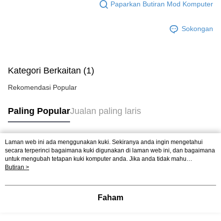
Paparkan Butiran Mod Komputer
Sokongan
Kategori Berkaitan (1)
Rekomendasi Popular
Paling Popular
Jualan paling laris
Laman web ini ada menggunakan kuki. Sekiranya anda ingin mengetahui
Tag Popular
secara terperinci bagaimana kuki digunakan di laman web ini, dan bagaimana
untuk mengubah tetapan kuki komputer anda. Jika anda tidak mahu
menggunakan kuki di komputer anda, sila rujuk penerangan mengenai kuki.
Butiran >
Dasar Privasi
Laman web ini ada menggunakan kuki. Sekiranya anda ingin
mengetahui secara terperinci bagaimana kuki digunakan di laman web ini,
dan bagaimana untuk mengubah tetapan kuki komputer anda. Jika anda tidak
Faham
mahu menggunakan kuki di komputer anda, sila rujuk penerangan mengenai
kuki.