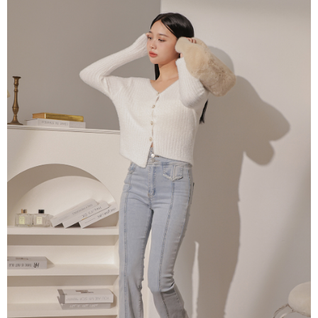
dan kad prabayar)
peribadi yang disenaraikan seperti di atas akan dikumpul dan digunakan
2. Pilihan kaedah pembayaran "Pembayaran Ansuran Gogo", selepas
oleh AFTEE, sila jangan gunakan perkhidmatan ini.
pesanan ditubuhkan, akan secara automatik dialihkan ke proses
transaksi Gogo, selepas pengesahan nombor telefon, pilih bilangan
ansuran yang diingini, tarikh akhir pembayaran, dan setelah
mengesahkan pembayaran, transaksi akan selesai.
3. Jumlah kelulusan sebenar, bilangan ansuran dan jumlah bayaran
adalah berdasarkan halaman pengesahan transaksi seterusnya.
4. Dalam masa 30 minit selepas pesanan ditubuhkan, jika tidak pergi
untuk mengesahkan transaksi atau jika tidak lulus semakan, pesanan
akan dibatalkan secara automatik. Jika terdapat situasi "pindah untuk
semakan khusus" yang tidak lulus, ini menunjukkan bahawa sistem
penilaian tidak mencukupi, tiada penjelasan mengenai kandungan
penilaian boleh diberikan.
【Penerangan Kaedah Pembayaran】
1. Pembayaran ansuran tidak digabungkan dalam bil telekomunikasi,
"Pembayaran Ansuran Gogo" akan menghantar SMS peringatan
pembayaran selepas tarikh penyelesaian bulanan.
2. Melalui pautan SMS untuk membuka bil, anda boleh memilih untuk
membayar melalui "Kod bar kedai serbaneka / Kedai rasmi Taiwan
Mobile / Pemindahan bank / Pembayaran J街口 / iPASS MONEY" dan
saluran lain.
【Nota Penting】