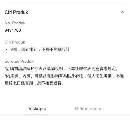
Kaedah Pembayaran
Ciri Produk
Kad Kredit (Bayaran Penuh)
No. Produk
Pengambilan di Kedai Serbaneka
9494708
LINE Pay
Ciri Produk
Apple Pay
V領；四釦排釦；下襬不對稱設計
JKOPAY
Sorotan Produk
Google Pay
*訂購前請詳閱尺寸表及購物說明，下單後即代表同意賣場規定。
*內搭褲、內褲、褲襪及隱形胸罩為貼身衣物，個人衛生考量，不適
OP Pay Later
用於七日鑑賞期，恕不接受退貨。
Deskripsi
[Terma Penggunaan untuk OP Pay Later]
AFTEE
Perkhidmatan ini disediakan oleh Taiwan Mobile dan tersedia untuk
Deskripsi
pengguna Taiwan Mobile tanpa memerlukan permohonan tambahan.
Deskripsi
Rekomendasi
Pertama, Mengenai Perkhidmatan AFTEE Beli Sekarang Bayar Kemudian
Pemindahan ATM
1. Dengan memilih AFTEE sebagai kaedah pembayaran, mesej
Jika anda memilih OP Pay Later sebagai kaedah pembayaran, sistem
pengesahan AFTEE akan muncul.
akan mengarahkan anda secara automatik ke proses transaksi OP Pay
2. Anda boleh meneruskan pembayaran selepas pengesahan SMS.
Pilihan Penghantaran
Later selepas pesanan dibuat. Anda perlu mengesahkan nombor telefon