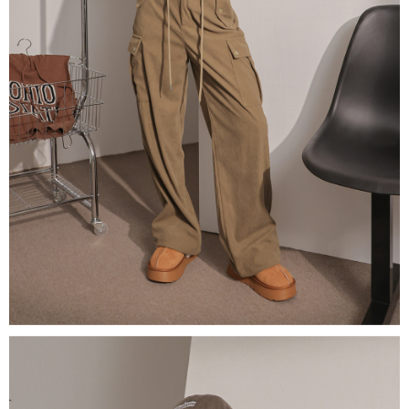
若款項超過繳費期限，將根據當次的金額加收年利率 16% 的逾期滯納金。
未成年的使用者，請事先徵得法定代理人或監護人之同意方可使用
AFTEE。
若您對於個人資料之處理、利用有任何疑問，或欲行使相關法律權利，請聯
繫恩沛科技股份有限公司。若您不同意我們將上開所示之個人資料，連同必
要之購買訂單資訊提供予 AFTEE ，或讓 AFTEE 蒐集處理利用您的個人資
料，請勿選用本服務。