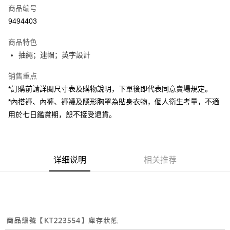
商品编号
超商取货付款
9494403
LINE Pay
商品特色
Apple Pay
抽繩；連帽；英字設計
街口支付
销售重点
*訂購前請詳閱尺寸表及購物說明，下單後即代表同意賣場規定。
Google Pay
*內搭褲、內褲、褲襪及隱形胸罩為貼身衣物，個人衛生考量，不適
大哥付你分期
用於七日鑑賞期，恕不接受退貨。
相关说明
【大哥付你分期使用说明】
AFTEE先享后付
1. 本服务由台湾大哥大提供，电信用户可立即使用无须另外申请。（限个人
月租型门号，不开放公司户及预付卡使用）
相关说明
详细说明
相关推荐
2. 付款方式选择 “大哥付你分期”，订单成立后会自动跳转到大哥付的交易流
一、關於 AFTEE先享後付
程，验证手机门号后，选择欲分期的期数、缴款截止日，确认付款后即完成
ATM付款
1. 於付款方式選擇AFTEE先享後付，將跳出AFTEE先享後付手機驗證視
交易。
窗。
3. 实际核准额度、可分期数及费用金额请依后续交易确认页面所载为准。
2. 進行簡訊驗證之後，即可完成結帳手續。
运送方式
4. 订单成立30分钟内，如未前往确认交易或遇审核未通过，订单将自动取
3. 訂單確認後不需事先繳費，商品會配送至您的指定地址。
消。如遇 “转专审核”未通过状况，表示未达系统评分，恕无法说明评估内
4. 下訂完成後，您的手機會收到一封繳費通知簡訊，APP會員則會收到
全家取貨付款
容。
AFTEE APP推播通知。
【缴款方式说明】
每笔NT$60，满NT$1,800(含以上)免运费