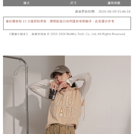
5. 收到商品當下無需繳費，確認無誤後，請再利用繳費通知簡訊或AFTEE
1. 分期款项不并入电信账单，“大哥付你分期”于每月结算日后寄送缴费提醒
APP於四大便利商店‧ATM/網銀等方式進行付款。
短信。
付款後全家取貨
2. 通过短信链接打开账单后，可选择 “超商条码／台湾大直营门市／银行转
請留意繳費期限為 14 天。唯有下載 AFTEE App 成為 AFTEE 會員者方能享
每笔NT$60，满NT$1,600(含以上)免运费
账／街口支付／iPASS MONEY”等通路缴费。
有最長 45 天內付款之服務。
已關閉，請勿下單
【注意事项】
繳費期限，為商家向您請款的時間，再加上使用AFTEE可延長的天數所計算
1. 本服务系由 “台湾大哥大股份有限公司”所提供，让用户于交易时，得通过
每笔NT$10,000
出。使用AFTEE下訂可以延長您收到商品前的繳費天數，但無法保證一定能
本服务购买商品或服务，并由商店将买卖／分期付款买卖价金债权让与本公
夠在期限內收到商品(例如:預購商品或預計到貨時間較長者)。因此無論收到
司后，依约使用本公司账单缴交账款。
已關閉，請勿下單(付取)
商品與否，仍需要請您在AFTEE規定的時間內完成繳費。
2. 基于同意付款使用 “大哥付你分期”之契约关系目的，商店将以您的个人资
每笔NT$10,000
料（包含姓名、电话或地址）提供予台湾大哥大进项收集、处理及利用，由
二、付款限制
台湾大哥大与本人进行分期账单所需资料之确认、核对及更正。
1. 初次使用 AFTEE 時，將依認證結果及本公司審查結果，核予每個人不同
7-11取貨付款
3. 完整用户服务条款，请详阅以下链接：
https://oppay.tw/userRule
之上限額度
2. 結帳金額須大於NT$30
每笔NT$60，满NT$1,800(含以上)免运费
3. 目前僅支援台灣會員
付款後7-11取貨
三、聲明條款
每笔NT$60，满NT$1,600(含以上)免运费
「AFTEE先享後付」(下稱本服務)乃由恩沛科技股份有限公司(下稱 AFTEE )
所提供，並由 AFTEE 向您收取款項。因使用本服務所須提供之個人資料(包
宅配
含但不限於訂購人姓名、電話，收件人姓名、電話、收件地址)，將交付予
AFTEE 於本服務必要服務範圍內運用。關於 AFTEE 對於個人資料之蒐集、
每笔NT$100，满NT$2,500(含以上)免运费
處理、利用，詳參 AFTEE 官網之『個人資料蒐集、處理及利用告知聲明』
（
https://aftee.tw/privacypolicy/
）。
國家/地區配送
查看运费