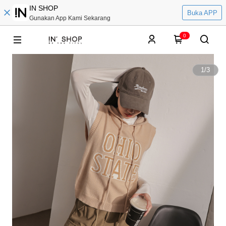
IN SHOP
Buka APP
Gunakan App Kami Sekarang
0
1
/
3