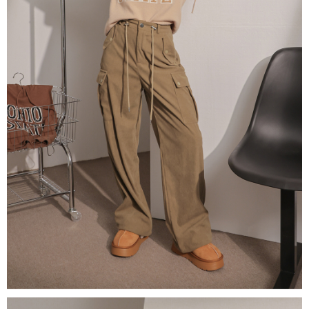
NT$60/pesanan | Penghantaran percuma untuk pesanan
1. Jumlah yang diperakui untuk pengguna kali pertama boleh sehingga
[Nota Penting]
NT$1,600 atau lebih
NT$10,000. Amaun diperakui sebenar yang diluluskan akan berdasarkan
keputusan pensijilan dan semakan oleh AFTEE.
Perkhidmatan ini disediakan oleh Taiwan Mobile Co., Ltd. (“Syarikat”),
宅配
2. Amaun perbelanjaan minimum mestilah lebih besar daripada NT$20.
yang membolehkan pelanggan membeli barangan atau perkhidmatan
3. Pada masa ini hanya tersedia untuk ahli Taiwan.
NT$100/pesanan | Penghantaran percuma untuk pesanan
melalui perkhidmatan ini pada masa transaksi. Hasil daripada pembelian
atau pembayaran ansuran akan dipindahkan oleh peniaga kepada
NT$2,500 atau lebih
Ketiga, Syarat Perkhidmatan
Syarikat, dan pelanggan hendaklah membuat pembayaran mengikut
Perkhidmatan AFTEE Beli Sekarang Bayar Kemudian disediakan oleh NP
perjanjian menggunakan sistem bil Syarikat.
國家/地區配送
Kadar Penghantaran
Taiwan, Inc. dan AFTEE akan membuat bil kepada pengguna. AFTEE
akan menggunakan data peribadi yang dikumpul (termasuk nama
Untuk memenuhi hubungan kontrak yang terjalin melalui persetujuan
pembeli, no. telefon, nama penerima, no. telefon, alamat penerima) untuk
penggunaan OP Pay Later, peniaga akan memberikan maklumat peribadi
penggunaan perkhidmatan. Sila rujuk kepada "Penyata Pengumpulan
anda (termasuk nama, nombor telefon, atau alamat) kepada Syarikat bagi
Data Peribadi, Pemprosesan, Penggunaan"
tujuan pengumpulan, pemprosesan dan penggunaan data yang
(https://aftee.tw/privacypolicy/
) untuk maklumat lanjut.
diperlukan untuk pengebilan ansuran, termasuk pengesahan,
pengesahan semula dan pembetulan.
Jumlah yang diperakui untuk pengguna kali pertama yang lulus
kelulusan boleh sehingga NT$10,000. Jika pengguna tidak membuat
Untuk terma perkhidmatan penuh, sila rujuk pautan berikut:
pembayaran dalam tempoh tersebut, yuran pembayaran lewat sebanyak
https://oppay.tw/userRule
" target="_blank" class="link revert-
20% setahun akan dikenakan. Pengguna bawah umur dikehendaki
style">https://oppay.tw/userRule
mendapatkan kebenaran daripada ibu bapa atau penjaga yang sah
untuk menggunakan AFTEE.
【Panduan Penggunaan Pembayaran Ansuran Gogo】
1. Perkhidmatan ini disediakan oleh Taiwan Mobile, pengguna telefon
Sila hubungi NP Taiwan Inc. di
cs_tw@netprotections.co.jp
jika anda
mudah alih boleh segera menggunakan tanpa perlu memohon lagi.
mempunyai sebarang kebimbangan mengenai pemprosesan dan
(Hanya untuk nombor langganan peribadi, tidak terbuka untuk syarikat
penggunaan pada data peribadi. Jika anda tidak bersetuju dengan data