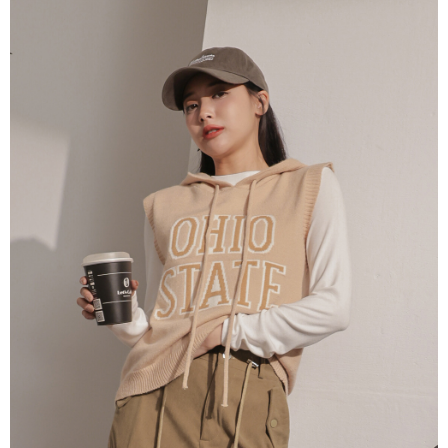
dan kad prabayar)
peribadi yang disenaraikan seperti di atas akan dikumpul dan digunakan
2. Pilihan kaedah pembayaran "Pembayaran Ansuran Gogo", selepas
oleh AFTEE, sila jangan gunakan perkhidmatan ini.
pesanan ditubuhkan, akan secara automatik dialihkan ke proses
transaksi Gogo, selepas pengesahan nombor telefon, pilih bilangan
ansuran yang diingini, tarikh akhir pembayaran, dan setelah
mengesahkan pembayaran, transaksi akan selesai.
3. Jumlah kelulusan sebenar, bilangan ansuran dan jumlah bayaran
adalah berdasarkan halaman pengesahan transaksi seterusnya.
4. Dalam masa 30 minit selepas pesanan ditubuhkan, jika tidak pergi
untuk mengesahkan transaksi atau jika tidak lulus semakan, pesanan
akan dibatalkan secara automatik. Jika terdapat situasi "pindah untuk
semakan khusus" yang tidak lulus, ini menunjukkan bahawa sistem
penilaian tidak mencukupi, tiada penjelasan mengenai kandungan
penilaian boleh diberikan.
【Penerangan Kaedah Pembayaran】
1. Pembayaran ansuran tidak digabungkan dalam bil telekomunikasi,
"Pembayaran Ansuran Gogo" akan menghantar SMS peringatan
pembayaran selepas tarikh penyelesaian bulanan.
2. Melalui pautan SMS untuk membuka bil, anda boleh memilih untuk
membayar melalui "Kod bar kedai serbaneka / Kedai rasmi Taiwan
Mobile / Pemindahan bank / Pembayaran J街口 / iPASS MONEY" dan
saluran lain.
【Nota Penting】