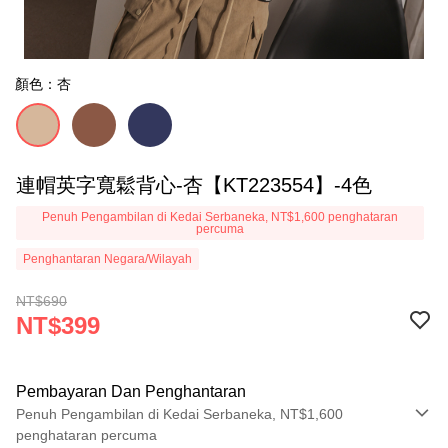
顏色：杏
連帽英字寬鬆背心-杏【KT223554】-4色
Penuh Pengambilan di Kedai Serbaneka, NT$1,600 penghataran
percuma
Penghantaran Negara/Wilayah
NT$690
NT$399
Pembayaran Dan Penghantaran
Penuh Pengambilan di Kedai Serbaneka, NT$1,600
penghataran percuma