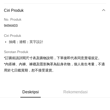
Kaedah Pembayaran
Ciri Produk
Kad Kredit (Bayaran Penuh)
No. Produk
Pengambilan di Kedai Serbaneka
9494403
LINE Pay
Ciri Produk
Apple Pay
抽繩；連帽；英字設計
JKOPAY
Sorotan Produk
Google Pay
*訂購前請詳閱尺寸表及購物說明，下單後即代表同意賣場規定。
*內搭褲、內褲、褲襪及隱形胸罩為貼身衣物，個人衛生考量，不適
OP Pay Later
用於七日鑑賞期，恕不接受退貨。
Deskripsi
[Terma Penggunaan untuk OP Pay Later]
AFTEE
Perkhidmatan ini disediakan oleh Taiwan Mobile dan tersedia untuk
Deskripsi
pengguna Taiwan Mobile tanpa memerlukan permohonan tambahan.
Deskripsi
Rekomendasi
Pertama, Mengenai Perkhidmatan AFTEE Beli Sekarang Bayar Kemudian
Pemindahan ATM
1. Dengan memilih AFTEE sebagai kaedah pembayaran, mesej
Jika anda memilih OP Pay Later sebagai kaedah pembayaran, sistem
pengesahan AFTEE akan muncul.
akan mengarahkan anda secara automatik ke proses transaksi OP Pay
2. Anda boleh meneruskan pembayaran selepas pengesahan SMS.
Pilihan Penghantaran
Later selepas pesanan dibuat. Anda perlu mengesahkan nombor telefon