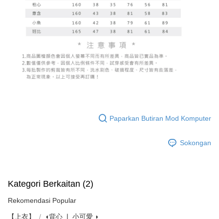
Paparkan Butiran Mod Komputer
Sokongan
Kategori Berkaitan (2)
Rekomendasi Popular
【上衣】
◖背心 ❘ 小可愛 ◗