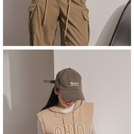
1. Perkhidmatan ini disediakan oleh "Taiwan Mobile Co., Ltd." untuk
membolehkan pengguna membeli produk atau perkhidmatan melalui
perkhidmatan ini semasa transaksi, dan kedai akan menyerahkan hak
tuntutan harga jual/beli ansuran kepada syarikat ini untuk membayar bil
menggunakan bil syarikat ini.
2. Berdasarkan tujuan kontrak persetujuan pembayaran menggunakan
"Pembayaran Ansuran Gogo", kedai akan memberikan maklumat peribadi
anda (termasuk nama, telefon atau alamat) kepada Taiwan Mobile untuk
pengumpulan, pemprosesan dan penggunaan, untuk pengesahan,
semakan dan pembetulan data yang diperlukan untuk bil ansuran oleh
Taiwan Mobile.
3. Sila baca syarat perkhidmatan pengguna secara lengkap melalui
pautan berikut: https://oppay.tw/userRule