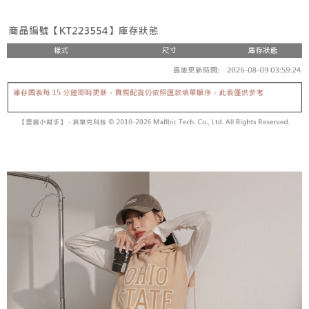
3. Tiada bayaran diperlukan apabila pesanan disahkan. Produk akan
mudah alih anda, memilih bilangan ansuran, dan menetapkan tarikh
dihantar ke alamat yang ditetapkan.
全家取貨付款
akhir pembayaran. Transaksi akan dianggap selesai setelah pembayaran
4. Setelah pesanan disahkan, anda akan menerima SMS pembayaran
disahkan.
NT$60/pesanan | Penghantaran percuma untuk pesanan
manakala ahli aplikasi akan menerima pemberitahuan tolak aplikasi
NT$1,800 atau lebih
AFTEE.
Had kredit yang diluluskan, tempoh ansuran yang tersedia, dan yuran
5. Tiada bayaran diperlukan apabila anda menerima produk. Sila buat
yang dikenakan adalah tertakluk kepada maklumat yang dinyatakan
pembayaran di empat kedai serbaneka utama, ATM atau perbankan
付款後全家取貨
pada halaman pengesahan transaksi seterusnya.
dalam talian dengan SMS pembayaran atau pemberitahuan tolak aplikasi
NT$60/pesanan | Penghantaran percuma untuk pesanan
AFTEE.
Jika transaksi tidak disahkan dalam masa 30 minit selepas pesanan
NT$1,600 atau lebih
dibuat, atau jika permohonan gagal dalam proses semakan, pesanan
Sila ambil perhatian bahawa tempoh pembayaran adalah 14 hari. Walau
akan dibatalkan secara automatik. Jika permohonan gagal pada
已關閉，請勿下單
bagaimanapun, bagi mereka yang telah memuat turun Aplikasi AFTEE
peringkat "semakan manual", ini bermakna kriteria pemarkahan sistem
dan mendaftar sebagai ahli AFTEE boleh menikmati tempoh pembayaran
NT$10,000/pesanan
tidak dipenuhi; butiran penilaian khusus tidak akan didedahkan.
sehingga 45 hari.
已關閉，請勿下單(付取)
[Arahan Pembayaran]
Tempoh pembayaran dikira dari masa kedai meminta pembayaran anda,
ditambah dengan bilangan hari yang boleh dilanjutkan oleh AFTEE. Anda
NT$10,000/pesanan
Pembayaran ansuran melalui OP Pay Later akan dibilkan secara
boleh melanjutkan tempoh pembayaran anda sebelum anda menerima
berasingan dan tidak termasuk dalam bil telekom anda. SMS peringatan
pesanan. Walau bagaimanapun, tiada jaminan bahawa anda boleh
7-11取貨付款
pembayaran akan dihantar selepas kitaran bil bulanan.
menerima pesanan anda semasa tempoh pembayaran (cth.: produk
NT$60/pesanan | Penghantaran percuma untuk pesanan
prapesanan atau produk yang mungkin mengambil masa yang lebih
Selepas mengakses bil melalui pautan dalam SMS, anda boleh
NT$1,800 atau lebih
lama untuk dihantar). Oleh itu, anda dikehendaki membuat pembayaran
menyelesaikan pembayaran anda melalui salah satu saluran berikut: kod
kepada AFTEE dalam tempoh sama ada anda menerima pesanan.
bar kedai serbaneka, kedai runcit Taiwan Mobile, pemindahan bank,
付款後7-11取貨
JKOPay, atau iPASS MONEY.
Kedua, Sekatan Pembayaran