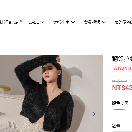
行🔥ᴛᴏᴘ⁵⁰
SALE
穿搭指南
會員禮遇
海外購物
翻領拉鍊
超取滿NT$
NT$730
NT$4
顏色：黑
數量