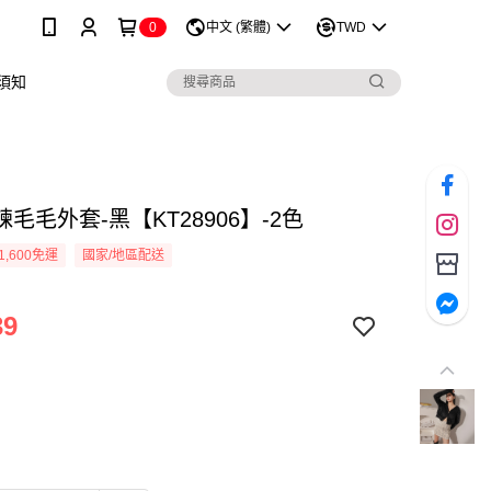
0
中文 (繁體)
TWD
須知
毛毛外套-黑【KT28906】-2色
1,600免運
國家/地區配送
39