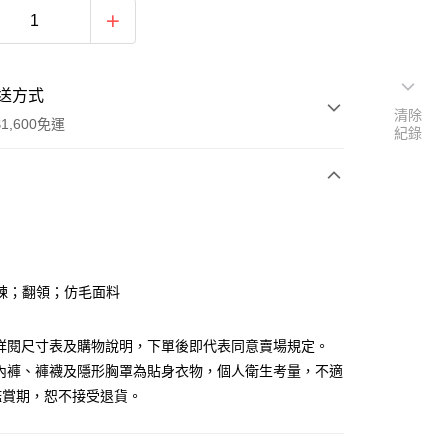
送方式
清除
1,600免運
紀錄
次付款
付款
鍊；翻領；仿毛面料
請詳閱尺寸表及購物說明，下單後即代表同意賣場規定。
、內褲、褲襪及隱形胸罩為貼身衣物，個人衛生考量，不適
鑑賞期，恕不接受退貨。
y
分期