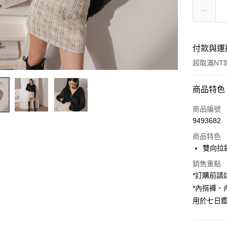
付款與運
超取滿NT$
付款方式
商品特色
信用卡一
商品編號
9493682
超商取貨
商品特色
LINE Pay
雙向拉
Apple Pay
銷售重點
*訂購前
街口支付
*內搭褲
用於七日
Google Pa
大哥付你