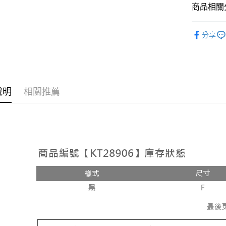
相關說明
商品相關分
【大哥付
AFTEE先
1.本服務
人氣商品
2.付款方
相關說明
分享
流程，驗
【外著】
【關於「A
ATM付款
完成交易
AFTEE
3.實際核
便利好安
4.訂單成
１．簡單
消。如遇
２．便利
運送方式
無法說明
３．安心
說明
相關推薦
【繳款方
全家取貨
1.分期款
【「AFT
醒簡訊。
每筆NT$6
１．於結帳
2.透過簡
付」結帳
帳／街口支
付款後全
２．訂單
３．收到繳
每筆NT$6
【注意事
／ATM／
1.本服務
※ 請注意
已關閉，
用戶於交
絡購買商品
款買賣價
先享後付
每筆NT$10
2.基於同
※ 交易是
資料（包
是否繳費成
已關閉，請
用，由本
付客戶支
每筆NT$10
3.完整用
【注意事