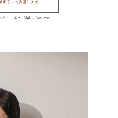
付款
恩沛科技股份有限公司提供之「AFTEE先享後付」服務完成之
依本服務之必要範圍內提供個人資料，並將交易相關給付款項請
0，滿NT$1,800(含以上)免運費
讓予恩沛科技股份有限公司。
個人資料處理事宜，請瀏覽以下網址：
1取貨
ee.tw/terms/#terms3
0，滿NT$1,600(含以上)免運費
年的使用者請事先徵得法定代理人或監護人之同意方可使用
E先享後付」，若未經同意申辦者引起之損失，本公司不負相關責
AFTEE先享後付」時，將依據個別帳號之用戶狀況，依本公司
00，滿NT$2,500(含以上)免運費
核予不同之上限額度；若仍有額度不足之情形，本公司將視審查
用戶進行身份認證。
配送
查看運費
一人註冊多個帳號或使用他人資訊註冊。若發現惡意使用之情
科技股份有限公司將有權停止該用戶之使用額度並採取法律行