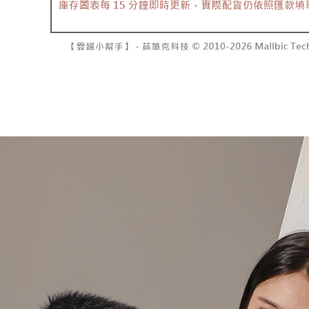
7-11取貨
１．透過由
交易，需
每筆NT$6
求債權轉
２．關於
付款後7-1
https://aft
每筆NT$6
３．未成
「AFTE
宅配
任。
４．使用「
每筆NT$1
即時審查
結果請求
國家/地區
５．嚴禁
形，恩沛
動。