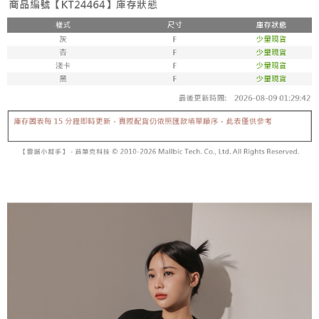
【「AFTEE先享後付」結帳流程】
醒簡訊。
１．於結帳方式選擇「AFTEE先享後付」後，將跳轉至「AFTEE先享後付」
2.透過簡訊連結打開帳單後，可選擇「超商條碼／台灣大直營門市／銀行轉
付款後全家取貨
結帳頁面，進行簡訊認證並確認金額後，即可完成結帳。
帳／街口支付／iPASS MONEY」等通路繳費。
２．訂單成立數日內，您將收到繳費通知簡訊。
每筆NT$60，滿NT$1,600(含以上)免運費
３．收到繳費通知簡訊後14天內，點擊此簡訊中的連結，可透過四大超商／
【注意事項】
ATM／網路銀行／等多元方式進行付款，方視為交易完成。
已關閉，請勿下單
1.本服務係由「台灣大哥大股份有限公司」（以下簡稱本公司）所提供，讓
※ 請注意：結帳手續完成當下不需立刻繳費，但若您需要取消訂單，請聯絡
用戶於交易時，得透過本服務購買商品或服務，並由商店將買賣／分期付款
每筆NT$10,000
購買商品的店家。未經商家同意取消之訂單仍視為有效，需透過AFTEE先享
買賣價金債權讓與本公司後，依約使用本公司帳單繳交帳款。
後付繳納相關費用。
2.基於同意付款使用「大哥付你分期」之契約關係目的，商店將以您的個人
已關閉，請勿下單(付取)
※ 交易是否成功請以「AFTEE先享後付 」之結帳頁面顯示為準，若有關於
資料（包含姓名、電話或地址）提供予台灣大哥大進項蒐集、處理及利用，
是否繳費成功／繳費後需取消欲退款等相關疑問，請聯繫「AFTEE先享後付
每筆NT$10,000
由本公司與您本人進行分期帳單所需資料之確認、核對及更正。
客戶支援中心」
https://netprotections.freshdesk.com/support/home
3.完整用戶服務條款，請詳閱以下連結：
https://oppay.tw/userRule
7-11取貨付款
【注意事項】
１．透過由恩沛科技股份有限公司提供之「AFTEE先享後付」服務完成之交
每筆NT$60，滿NT$1,800(含以上)免運費
易，需依本服務之必要範圍內提供個人資料，並將交易相關給付款項請求債
權轉讓予恩沛科技股份有限公司。
付款後7-11取貨
２．關於個人資料處理事宜，請瀏覽以下網址：
每筆NT$60，滿NT$1,600(含以上)免運費
https://aftee.tw/terms/#terms3
３．未成年的使用者請事先徵得法定代理人或監護人之同意方可使用
宅配
「AFTEE先享後付」，若未經同意申辦者引起之損失，本公司不負相關責
任。
每筆NT$100，滿NT$2,500(含以上)免運費
４．使用「AFTEE先享後付」時，將依據個別帳號之用戶狀況，依本公司即
時審查核予不同之上限額度；若仍有額度不足之情形，本公司將視審查結果
國家/地區配送
查看運費
請求用戶進行身份認證。