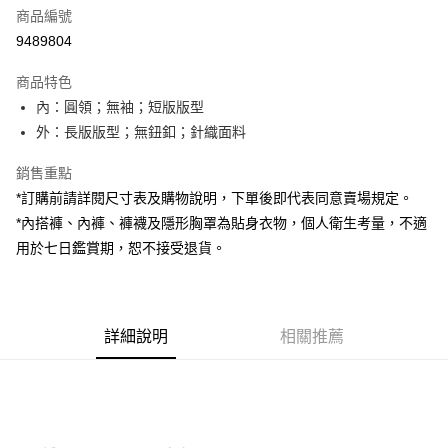
商品編號
超商取貨付款
9489804
LINE Pay
商品特色
Apple Pay
內：圓領；無袖；短版版型
外：長版版型；無鈕釦；針織面料
街口支付
銷售重點
Google Pay
*訂購前請詳閱尺寸表及購物說明，下單後即代表同意賣場規定。
大哥付你分期
*內搭褲、內褲、褲襪及隱形胸罩為貼身衣物，個人衛生考量，不適
相關說明
用於七日鑑賞期，恕不接受退貨。
【大哥付你分期使用說明】
AFTEE先享後付
1.本服務由台灣大哥大提供，台灣大哥大用戶可立即使用無須另外申請。
2.付款方式選擇「大哥付你分期」，訂單成立後會自動跳轉到大哥付的交易
相關說明
流程，驗證手機門號後，選擇欲分期的期數、繳款截止日，確認付款後即完
【關於「AFTEE先享後付」】
成交易。
詳細說明
相關推薦
ATM付款
AFTEE先享後付是「在收到商品之後才付款」的支付方式。 讓您購物簡單
3.實際核准額度、可分期數及費用金額請依後續交易確認頁面所載為準。
便利好安心！
4.訂單成立30分鐘內，如未前往確認交易或遇審核未通過，訂單將自動取
１．簡單：不需註冊會員、不需綁卡、不需儲值。
運送方式
消。如遇「轉專審核」未通過狀況，表示未達大哥付你分期系統評分，恕無
２．便利：只要手機號碼，簡訊認證，即可結帳。
法說明評估內容。
３．安心：先確認商品／服務後，再付款。
全家取貨付款
【繳款方式說明】
1.分期款項不併入電信帳單，「大哥付你分期」於每月結算日後寄送繳費提
每筆NT$60，滿NT$1,800(含以上)免運費