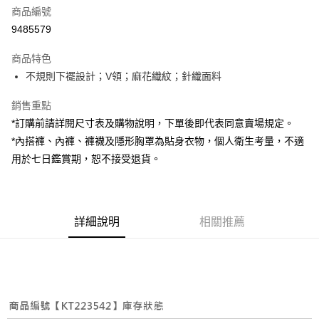
商品編號
超商取貨付款
9485579
LINE Pay
商品特色
Apple Pay
不規則下襬設計；V領；麻花織紋；針織面料
街口支付
銷售重點
*訂購前請詳閱尺寸表及購物說明，下單後即代表同意賣場規定。
Google Pay
*內搭褲、內褲、褲襪及隱形胸罩為貼身衣物，個人衛生考量，不適
大哥付你分期
用於七日鑑賞期，恕不接受退貨。
相關說明
【大哥付你分期使用說明】
AFTEE先享後付
1.本服務由台灣大哥大提供，台灣大哥大用戶可立即使用無須另外申請。
2.付款方式選擇「大哥付你分期」，訂單成立後會自動跳轉到大哥付的交易
相關說明
詳細說明
相關推薦
流程，驗證手機門號後，選擇欲分期的期數、繳款截止日，確認付款後即完
【關於「AFTEE先享後付」】
成交易。
ATM付款
AFTEE先享後付是「在收到商品之後才付款」的支付方式。 讓您購物簡單
3.實際核准額度、可分期數及費用金額請依後續交易確認頁面所載為準。
便利好安心！
4.訂單成立30分鐘內，如未前往確認交易或遇審核未通過，訂單將自動取
１．簡單：不需註冊會員、不需綁卡、不需儲值。
運送方式
消。如遇「轉專審核」未通過狀況，表示未達大哥付你分期系統評分，恕無
２．便利：只要手機號碼，簡訊認證，即可結帳。
法說明評估內容。
３．安心：先確認商品／服務後，再付款。
全家取貨付款
【繳款方式說明】
1.分期款項不併入電信帳單，「大哥付你分期」於每月結算日後寄送繳費提
每筆NT$60，滿NT$1,800(含以上)免運費