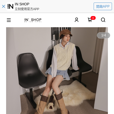
IN SHOP
開啟APP
立刻使用官方APP
0
1
/
4