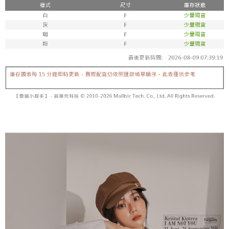
【「AFTEE先享後付」結帳流程】
醒簡訊。
１．於結帳方式選擇「AFTEE先享後付」後，將跳轉至「AFTEE先享後付」
2.透過簡訊連結打開帳單後，可選擇「超商條碼／台灣大直營門市／銀行轉
付款後全家取貨
結帳頁面，進行簡訊認證並確認金額後，即可完成結帳。
帳／街口支付／iPASS MONEY」等通路繳費。
２．訂單成立數日內，您將收到繳費通知簡訊。
每筆NT$60，滿NT$1,600(含以上)免運費
３．收到繳費通知簡訊後14天內，點擊此簡訊中的連結，可透過四大超商／
【注意事項】
ATM／網路銀行／等多元方式進行付款，方視為交易完成。
已關閉，請勿下單
1.本服務係由「台灣大哥大股份有限公司」（以下簡稱本公司）所提供，讓
※ 請注意：結帳手續完成當下不需立刻繳費，但若您需要取消訂單，請聯絡
用戶於交易時，得透過本服務購買商品或服務，並由商店將買賣／分期付款
每筆NT$10,000
購買商品的店家。未經商家同意取消之訂單仍視為有效，需透過AFTEE先享
買賣價金債權讓與本公司後，依約使用本公司帳單繳交帳款。
後付繳納相關費用。
2.基於同意付款使用「大哥付你分期」之契約關係目的，商店將以您的個人
已關閉，請勿下單(付取)
※ 交易是否成功請以「AFTEE先享後付 」之結帳頁面顯示為準，若有關於
資料（包含姓名、電話或地址）提供予台灣大哥大進項蒐集、處理及利用，
是否繳費成功／繳費後需取消欲退款等相關疑問，請聯繫「AFTEE先享後付
每筆NT$10,000
由本公司與您本人進行分期帳單所需資料之確認、核對及更正。
客戶支援中心」
https://netprotections.freshdesk.com/support/home
3.完整用戶服務條款，請詳閱以下連結：
https://oppay.tw/userRule
7-11取貨付款
【注意事項】
１．透過由恩沛科技股份有限公司提供之「AFTEE先享後付」服務完成之交
每筆NT$60，滿NT$1,800(含以上)免運費
易，需依本服務之必要範圍內提供個人資料，並將交易相關給付款項請求債
權轉讓予恩沛科技股份有限公司。
付款後7-11取貨
２．關於個人資料處理事宜，請瀏覽以下網址：
每筆NT$60，滿NT$1,600(含以上)免運費
https://aftee.tw/terms/#terms3
３．未成年的使用者請事先徵得法定代理人或監護人之同意方可使用
宅配
「AFTEE先享後付」，若未經同意申辦者引起之損失，本公司不負相關責
任。
每筆NT$100，滿NT$2,500(含以上)免運費
４．使用「AFTEE先享後付」時，將依據個別帳號之用戶狀況，依本公司即
時審查核予不同之上限額度；若仍有額度不足之情形，本公司將視審查結果
國家/地區配送
查看運費
請求用戶進行身份認證。