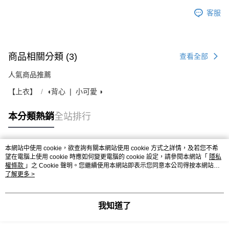
客服
商品相關分類 (3)
查看全部
人氣商品推薦
【上衣】
◖背心 ❘ 小可愛 ◗
本分類熱銷
全站排行
本網站中使用 cookie，欲查詢有關本網站使用 cookie 方式之詳情，及若您不希
熱門標籤
望在電腦上使用 cookie 時應如何變更電腦的 cookie 設定，請參閱本網站「
隱私
權條款
」之 Cookie 聲明。您繼續使用本網站即表示您同意本公司得按本網站使
用條款之 Cookie 聲明使用 cookie。
了解更多 >
我知道了