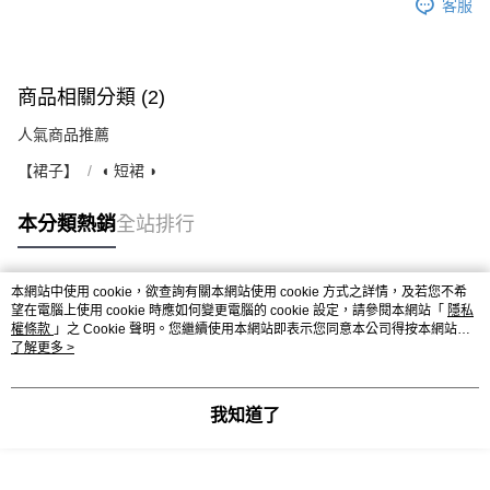
客服
商品相關分類 (2)
人氣商品推薦
【裙子】
◖ 短裙 ◗
本分類熱銷
全站排行
本網站中使用 cookie，欲查詢有關本網站使用 cookie 方式之詳情，及若您不希
熱門標籤
望在電腦上使用 cookie 時應如何變更電腦的 cookie 設定，請參閱本網站「
隱私
權條款
」之 Cookie 聲明。您繼續使用本網站即表示您同意本公司得按本網站使
用條款之 Cookie 聲明使用 cookie。
了解更多 >
我知道了