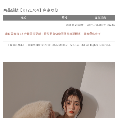
２．便利：只要手機號碼，簡訊認證，即可結帳。
法說明評估內容。
３．安心：先確認商品／服務後，再付款。
全家取貨付款
【繳款方式說明】
1.分期款項不併入電信帳單，「大哥付你分期」於每月結算日後寄送繳費提
每筆NT$60，滿NT$1,800(含以上)免運費
【「AFTEE先享後付」結帳流程】
醒簡訊。
１．於結帳方式選擇「AFTEE先享後付」後，將跳轉至「AFTEE先享後付」
2.透過簡訊連結打開帳單後，可選擇「超商條碼／台灣大直營門市／銀行轉
付款後全家取貨
結帳頁面，進行簡訊認證並確認金額後，即可完成結帳。
帳／街口支付／iPASS MONEY」等通路繳費。
２．訂單成立數日內，您將收到繳費通知簡訊。
每筆NT$60，滿NT$1,600(含以上)免運費
３．收到繳費通知簡訊後14天內，點擊此簡訊中的連結，可透過四大超商／
【注意事項】
ATM／網路銀行／等多元方式進行付款，方視為交易完成。
已關閉，請勿下單
1.本服務係由「台灣大哥大股份有限公司」（以下簡稱本公司）所提供，讓
※ 請注意：結帳手續完成當下不需立刻繳費，但若您需要取消訂單，請聯絡
用戶於交易時，得透過本服務購買商品或服務，並由商店將買賣／分期付款
每筆NT$10,000
購買商品的店家。未經商家同意取消之訂單仍視為有效，需透過AFTEE先享
買賣價金債權讓與本公司後，依約使用本公司帳單繳交帳款。
後付繳納相關費用。
2.基於同意付款使用「大哥付你分期」之契約關係目的，商店將以您的個人
已關閉，請勿下單(付取)
※ 交易是否成功請以「AFTEE先享後付 」之結帳頁面顯示為準，若有關於
資料（包含姓名、電話或地址）提供予台灣大哥大進項蒐集、處理及利用，
是否繳費成功／繳費後需取消欲退款等相關疑問，請聯繫「AFTEE先享後付
每筆NT$10,000
由本公司與您本人進行分期帳單所需資料之確認、核對及更正。
客戶支援中心」
https://netprotections.freshdesk.com/support/home
3.完整用戶服務條款，請詳閱以下連結：
https://oppay.tw/userRule
7-11取貨付款
【注意事項】
１．透過由恩沛科技股份有限公司提供之「AFTEE先享後付」服務完成之交
每筆NT$60，滿NT$1,800(含以上)免運費
易，需依本服務之必要範圍內提供個人資料，並將交易相關給付款項請求債
權轉讓予恩沛科技股份有限公司。
付款後7-11取貨
２．關於個人資料處理事宜，請瀏覽以下網址：
每筆NT$60，滿NT$1,600(含以上)免運費
https://aftee.tw/terms/#terms3
３．未成年的使用者請事先徵得法定代理人或監護人之同意方可使用
宅配
「AFTEE先享後付」，若未經同意申辦者引起之損失，本公司不負相關責
任。
每筆NT$100，滿NT$2,500(含以上)免運費