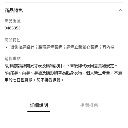
付款方式
商品特色
信用卡一次付款
商品編號
超商取貨付款
9485353
LINE Pay
商品特色
Apple Pay
後側拉鍊設計；腰帶鍊條裝飾；鍊條立體愛心裝飾；有內裡
街口支付
銷售重點
*訂購前請詳閱尺寸表及購物說明，下單後即代表同意賣場規定。
Google Pay
*內搭褲、內褲、褲襪及隱形胸罩為貼身衣物，個人衛生考量，不適
大哥付你分期
用於七日鑑賞期，恕不接受退貨。
相關說明
【大哥付你分期使用說明】
AFTEE先享後付
1.本服務由台灣大哥大提供，台灣大哥大用戶可立即使用無須另外申請。
2.付款方式選擇「大哥付你分期」，訂單成立後會自動跳轉到大哥付的交易
相關說明
詳細說明
相關推薦
流程，驗證手機門號後，選擇欲分期的期數、繳款截止日，確認付款後即完
【關於「AFTEE先享後付」】
成交易。
ATM付款
AFTEE先享後付是「在收到商品之後才付款」的支付方式。 讓您購物簡單
3.實際核准額度、可分期數及費用金額請依後續交易確認頁面所載為準。
便利好安心！
4.訂單成立30分鐘內，如未前往確認交易或遇審核未通過，訂單將自動取
１．簡單：不需註冊會員、不需綁卡、不需儲值。
運送方式
消。如遇「轉專審核」未通過狀況，表示未達大哥付你分期系統評分，恕無