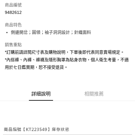
商品編號
超商取貨付款
9482612
LINE Pay
商品特色
Apple Pay
側邊開岔；圓領；袖子洞洞設計；針織面料
街口支付
銷售重點
*訂購前請詳閱尺寸表及購物說明，下單後即代表同意賣場規定。
Google Pay
*內搭褲、內褲、褲襪及隱形胸罩為貼身衣物，個人衛生考量，不適
大哥付你分期
用於七日鑑賞期，恕不接受退貨。
相關說明
【大哥付你分期使用說明】
AFTEE先享後付
1.本服務由台灣大哥大提供，台灣大哥大用戶可立即使用無須另外申請。
2.付款方式選擇「大哥付你分期」，訂單成立後會自動跳轉到大哥付的交易
相關說明
詳細說明
相關推薦
流程，驗證手機門號後，選擇欲分期的期數、繳款截止日，確認付款後即完
【關於「AFTEE先享後付」】
成交易。
ATM付款
AFTEE先享後付是「在收到商品之後才付款」的支付方式。 讓您購物簡單
3.實際核准額度、可分期數及費用金額請依後續交易確認頁面所載為準。
便利好安心！
4.訂單成立30分鐘內，如未前往確認交易或遇審核未通過，訂單將自動取
１．簡單：不需註冊會員、不需綁卡、不需儲值。
運送方式
消。如遇「轉專審核」未通過狀況，表示未達大哥付你分期系統評分，恕無
２．便利：只要手機號碼，簡訊認證，即可結帳。
法說明評估內容。
３．安心：先確認商品／服務後，再付款。
全家取貨付款
【繳款方式說明】
1.分期款項不併入電信帳單，「大哥付你分期」於每月結算日後寄送繳費提
每筆NT$60，滿NT$1,800(含以上)免運費