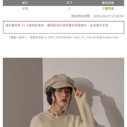
【「AFTEE先享後付」結帳流程】
醒簡訊。
１．於結帳方式選擇「AFTEE先享後付」後，將跳轉至「AFTEE先享後付」
2.透過簡訊連結打開帳單後，可選擇「超商條碼／台灣大直營門市／銀行轉
付款後全家取貨
結帳頁面，進行簡訊認證並確認金額後，即可完成結帳。
帳／街口支付／iPASS MONEY」等通路繳費。
２．訂單成立數日內，您將收到繳費通知簡訊。
每筆NT$60，滿NT$1,600(含以上)免運費
３．收到繳費通知簡訊後14天內，點擊此簡訊中的連結，可透過四大超商／
【注意事項】
ATM／網路銀行／等多元方式進行付款，方視為交易完成。
已關閉，請勿下單
1.本服務係由「台灣大哥大股份有限公司」（以下簡稱本公司）所提供，讓
※ 請注意：結帳手續完成當下不需立刻繳費，但若您需要取消訂單，請聯絡
用戶於交易時，得透過本服務購買商品或服務，並由商店將買賣／分期付款
每筆NT$10,000
購買商品的店家。未經商家同意取消之訂單仍視為有效，需透過AFTEE先享
買賣價金債權讓與本公司後，依約使用本公司帳單繳交帳款。
後付繳納相關費用。
2.基於同意付款使用「大哥付你分期」之契約關係目的，商店將以您的個人
已關閉，請勿下單(付取)
※ 交易是否成功請以「AFTEE先享後付 」之結帳頁面顯示為準，若有關於
資料（包含姓名、電話或地址）提供予台灣大哥大進項蒐集、處理及利用，
是否繳費成功／繳費後需取消欲退款等相關疑問，請聯繫「AFTEE先享後付
每筆NT$10,000
由本公司與您本人進行分期帳單所需資料之確認、核對及更正。
客戶支援中心」
https://netprotections.freshdesk.com/support/home
3.完整用戶服務條款，請詳閱以下連結：
https://oppay.tw/userRule
7-11取貨付款
【注意事項】
１．透過由恩沛科技股份有限公司提供之「AFTEE先享後付」服務完成之交
每筆NT$60，滿NT$1,800(含以上)免運費
易，需依本服務之必要範圍內提供個人資料，並將交易相關給付款項請求債
權轉讓予恩沛科技股份有限公司。
付款後7-11取貨
２．關於個人資料處理事宜，請瀏覽以下網址：
每筆NT$60，滿NT$1,600(含以上)免運費
https://aftee.tw/terms/#terms3
３．未成年的使用者請事先徵得法定代理人或監護人之同意方可使用
宅配
「AFTEE先享後付」，若未經同意申辦者引起之損失，本公司不負相關責
任。
每筆NT$100，滿NT$2,500(含以上)免運費
４．使用「AFTEE先享後付」時，將依據個別帳號之用戶狀況，依本公司即
時審查核予不同之上限額度；若仍有額度不足之情形，本公司將視審查結果
國家/地區配送
查看運費
請求用戶進行身份認證。