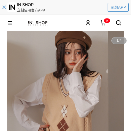
IN SHOP
開啟APP
立刻使用官方APP
0
1
/
4