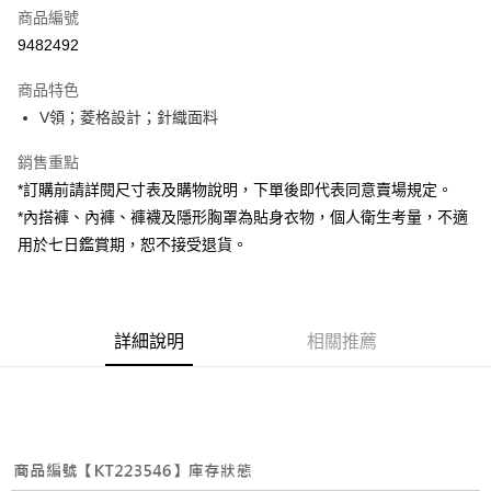
商品編號
超商取貨付款
9482492
LINE Pay
商品特色
Apple Pay
V領；菱格設計；針織面料
街口支付
銷售重點
*訂購前請詳閱尺寸表及購物說明，下單後即代表同意賣場規定。
Google Pay
*內搭褲、內褲、褲襪及隱形胸罩為貼身衣物，個人衛生考量，不適
大哥付你分期
用於七日鑑賞期，恕不接受退貨。
相關說明
【大哥付你分期使用說明】
AFTEE先享後付
1.本服務由台灣大哥大提供，台灣大哥大用戶可立即使用無須另外申請。
2.付款方式選擇「大哥付你分期」，訂單成立後會自動跳轉到大哥付的交易
相關說明
詳細說明
相關推薦
流程，驗證手機門號後，選擇欲分期的期數、繳款截止日，確認付款後即完
【關於「AFTEE先享後付」】
成交易。
ATM付款
AFTEE先享後付是「在收到商品之後才付款」的支付方式。 讓您購物簡單
3.實際核准額度、可分期數及費用金額請依後續交易確認頁面所載為準。
便利好安心！
4.訂單成立30分鐘內，如未前往確認交易或遇審核未通過，訂單將自動取
１．簡單：不需註冊會員、不需綁卡、不需儲值。
運送方式
消。如遇「轉專審核」未通過狀況，表示未達大哥付你分期系統評分，恕無
２．便利：只要手機號碼，簡訊認證，即可結帳。
法說明評估內容。
３．安心：先確認商品／服務後，再付款。
全家取貨付款
【繳款方式說明】
1.分期款項不併入電信帳單，「大哥付你分期」於每月結算日後寄送繳費提
每筆NT$60，滿NT$1,800(含以上)免運費