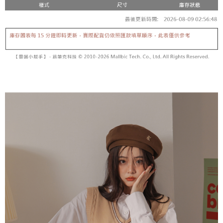
【「AFTEE先享後付」結帳流程】
醒簡訊。
１．於結帳方式選擇「AFTEE先享後付」後，將跳轉至「AFTEE先享後付」
2.透過簡訊連結打開帳單後，可選擇「超商條碼／台灣大直營門市／銀行轉
付款後全家取貨
結帳頁面，進行簡訊認證並確認金額後，即可完成結帳。
帳／街口支付／iPASS MONEY」等通路繳費。
２．訂單成立數日內，您將收到繳費通知簡訊。
每筆NT$60，滿NT$1,600(含以上)免運費
３．收到繳費通知簡訊後14天內，點擊此簡訊中的連結，可透過四大超商／
【注意事項】
ATM／網路銀行／等多元方式進行付款，方視為交易完成。
已關閉，請勿下單
1.本服務係由「台灣大哥大股份有限公司」（以下簡稱本公司）所提供，讓
※ 請注意：結帳手續完成當下不需立刻繳費，但若您需要取消訂單，請聯絡
用戶於交易時，得透過本服務購買商品或服務，並由商店將買賣／分期付款
每筆NT$10,000
購買商品的店家。未經商家同意取消之訂單仍視為有效，需透過AFTEE先享
買賣價金債權讓與本公司後，依約使用本公司帳單繳交帳款。
後付繳納相關費用。
2.基於同意付款使用「大哥付你分期」之契約關係目的，商店將以您的個人
已關閉，請勿下單(付取)
※ 交易是否成功請以「AFTEE先享後付 」之結帳頁面顯示為準，若有關於
資料（包含姓名、電話或地址）提供予台灣大哥大進項蒐集、處理及利用，
是否繳費成功／繳費後需取消欲退款等相關疑問，請聯繫「AFTEE先享後付
每筆NT$10,000
由本公司與您本人進行分期帳單所需資料之確認、核對及更正。
客戶支援中心」
https://netprotections.freshdesk.com/support/home
3.完整用戶服務條款，請詳閱以下連結：
https://oppay.tw/userRule
7-11取貨付款
【注意事項】
１．透過由恩沛科技股份有限公司提供之「AFTEE先享後付」服務完成之交
每筆NT$60，滿NT$1,800(含以上)免運費
易，需依本服務之必要範圍內提供個人資料，並將交易相關給付款項請求債
權轉讓予恩沛科技股份有限公司。
付款後7-11取貨
２．關於個人資料處理事宜，請瀏覽以下網址：
每筆NT$60，滿NT$1,600(含以上)免運費
https://aftee.tw/terms/#terms3
３．未成年的使用者請事先徵得法定代理人或監護人之同意方可使用
宅配
「AFTEE先享後付」，若未經同意申辦者引起之損失，本公司不負相關責
任。
每筆NT$100，滿NT$2,500(含以上)免運費
４．使用「AFTEE先享後付」時，將依據個別帳號之用戶狀況，依本公司即
時審查核予不同之上限額度；若仍有額度不足之情形，本公司將視審查結果
國家/地區配送
查看運費
請求用戶進行身份認證。