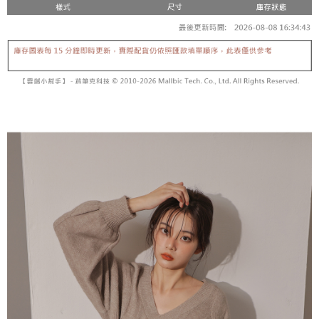
【「AFTEE先享後付」結帳流程】
醒簡訊。
１．於結帳方式選擇「AFTEE先享後付」後，將跳轉至「AFTEE先享後付」
2.透過簡訊連結打開帳單後，可選擇「超商條碼／台灣大直營門市／銀行轉
付款後全家取貨
結帳頁面，進行簡訊認證並確認金額後，即可完成結帳。
帳／街口支付／iPASS MONEY」等通路繳費。
２．訂單成立數日內，您將收到繳費通知簡訊。
每筆NT$60，滿NT$1,600(含以上)免運費
３．收到繳費通知簡訊後14天內，點擊此簡訊中的連結，可透過四大超商／
【注意事項】
ATM／網路銀行／等多元方式進行付款，方視為交易完成。
已關閉，請勿下單
1.本服務係由「台灣大哥大股份有限公司」（以下簡稱本公司）所提供，讓
※ 請注意：結帳手續完成當下不需立刻繳費，但若您需要取消訂單，請聯絡
用戶於交易時，得透過本服務購買商品或服務，並由商店將買賣／分期付款
每筆NT$10,000
購買商品的店家。未經商家同意取消之訂單仍視為有效，需透過AFTEE先享
買賣價金債權讓與本公司後，依約使用本公司帳單繳交帳款。
後付繳納相關費用。
2.基於同意付款使用「大哥付你分期」之契約關係目的，商店將以您的個人
已關閉，請勿下單(付取)
※ 交易是否成功請以「AFTEE先享後付 」之結帳頁面顯示為準，若有關於
資料（包含姓名、電話或地址）提供予台灣大哥大進項蒐集、處理及利用，
是否繳費成功／繳費後需取消欲退款等相關疑問，請聯繫「AFTEE先享後付
每筆NT$10,000
由本公司與您本人進行分期帳單所需資料之確認、核對及更正。
客戶支援中心」
https://netprotections.freshdesk.com/support/home
3.完整用戶服務條款，請詳閱以下連結：
https://oppay.tw/userRule
7-11取貨付款
【注意事項】
１．透過由恩沛科技股份有限公司提供之「AFTEE先享後付」服務完成之交
每筆NT$60，滿NT$1,800(含以上)免運費
易，需依本服務之必要範圍內提供個人資料，並將交易相關給付款項請求債
權轉讓予恩沛科技股份有限公司。
付款後7-11取貨
２．關於個人資料處理事宜，請瀏覽以下網址：
每筆NT$60，滿NT$1,600(含以上)免運費
https://aftee.tw/terms/#terms3
３．未成年的使用者請事先徵得法定代理人或監護人之同意方可使用
宅配
「AFTEE先享後付」，若未經同意申辦者引起之損失，本公司不負相關責
任。
每筆NT$100，滿NT$2,500(含以上)免運費
４．使用「AFTEE先享後付」時，將依據個別帳號之用戶狀況，依本公司即
時審查核予不同之上限額度；若仍有額度不足之情形，本公司將視審查結果
國家/地區配送
查看運費
請求用戶進行身份認證。