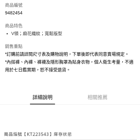
商品編號
超商取貨付款
9482454
LINE Pay
商品特色
Apple Pay
V領；麻花織紋；寬鬆版型
街口支付
銷售重點
*訂購前請詳閱尺寸表及購物說明，下單後即代表同意賣場規定。
Google Pay
*內搭褲、內褲、褲襪及隱形胸罩為貼身衣物，個人衛生考量，不適
大哥付你分期
用於七日鑑賞期，恕不接受退貨。
相關說明
【大哥付你分期使用說明】
AFTEE先享後付
1.本服務由台灣大哥大提供，台灣大哥大用戶可立即使用無須另外申請。
2.付款方式選擇「大哥付你分期」，訂單成立後會自動跳轉到大哥付的交易
相關說明
詳細說明
相關推薦
流程，驗證手機門號後，選擇欲分期的期數、繳款截止日，確認付款後即完
【關於「AFTEE先享後付」】
成交易。
ATM付款
AFTEE先享後付是「在收到商品之後才付款」的支付方式。 讓您購物簡單
3.實際核准額度、可分期數及費用金額請依後續交易確認頁面所載為準。
便利好安心！
4.訂單成立30分鐘內，如未前往確認交易或遇審核未通過，訂單將自動取
１．簡單：不需註冊會員、不需綁卡、不需儲值。
運送方式
消。如遇「轉專審核」未通過狀況，表示未達大哥付你分期系統評分，恕無
２．便利：只要手機號碼，簡訊認證，即可結帳。
法說明評估內容。
３．安心：先確認商品／服務後，再付款。
全家取貨付款
【繳款方式說明】
1.分期款項不併入電信帳單，「大哥付你分期」於每月結算日後寄送繳費提
每筆NT$60，滿NT$1,800(含以上)免運費