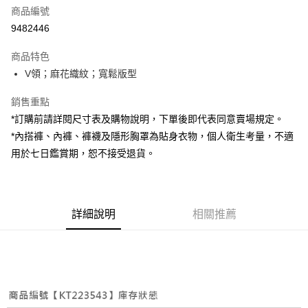
商品編號
超商取貨付款
9482446
LINE Pay
商品特色
Apple Pay
V領；麻花織紋；寬鬆版型
街口支付
銷售重點
*訂購前請詳閱尺寸表及購物說明，下單後即代表同意賣場規定。
Google Pay
*內搭褲、內褲、褲襪及隱形胸罩為貼身衣物，個人衛生考量，不適
大哥付你分期
用於七日鑑賞期，恕不接受退貨。
相關說明
【大哥付你分期使用說明】
AFTEE先享後付
1.本服務由台灣大哥大提供，台灣大哥大用戶可立即使用無須另外申請。
2.付款方式選擇「大哥付你分期」，訂單成立後會自動跳轉到大哥付的交易
相關說明
詳細說明
相關推薦
流程，驗證手機門號後，選擇欲分期的期數、繳款截止日，確認付款後即完
【關於「AFTEE先享後付」】
成交易。
ATM付款
AFTEE先享後付是「在收到商品之後才付款」的支付方式。 讓您購物簡單
3.實際核准額度、可分期數及費用金額請依後續交易確認頁面所載為準。
便利好安心！
4.訂單成立30分鐘內，如未前往確認交易或遇審核未通過，訂單將自動取
１．簡單：不需註冊會員、不需綁卡、不需儲值。
運送方式
消。如遇「轉專審核」未通過狀況，表示未達大哥付你分期系統評分，恕無
２．便利：只要手機號碼，簡訊認證，即可結帳。
法說明評估內容。
３．安心：先確認商品／服務後，再付款。
全家取貨付款
【繳款方式說明】
1.分期款項不併入電信帳單，「大哥付你分期」於每月結算日後寄送繳費提
每筆NT$60，滿NT$1,800(含以上)免運費