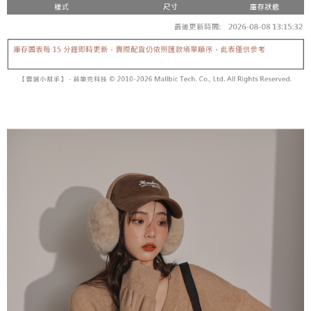
【「AFTEE先享後付」結帳流程】
醒簡訊。
１．於結帳方式選擇「AFTEE先享後付」後，將跳轉至「AFTEE先享後付」
2.透過簡訊連結打開帳單後，可選擇「超商條碼／台灣大直營門市／銀行轉
付款後全家取貨
結帳頁面，進行簡訊認證並確認金額後，即可完成結帳。
帳／街口支付／iPASS MONEY」等通路繳費。
２．訂單成立數日內，您將收到繳費通知簡訊。
每筆NT$60，滿NT$1,600(含以上)免運費
３．收到繳費通知簡訊後14天內，點擊此簡訊中的連結，可透過四大超商／
【注意事項】
ATM／網路銀行／等多元方式進行付款，方視為交易完成。
已關閉，請勿下單
1.本服務係由「台灣大哥大股份有限公司」（以下簡稱本公司）所提供，讓
※ 請注意：結帳手續完成當下不需立刻繳費，但若您需要取消訂單，請聯絡
用戶於交易時，得透過本服務購買商品或服務，並由商店將買賣／分期付款
每筆NT$10,000
購買商品的店家。未經商家同意取消之訂單仍視為有效，需透過AFTEE先享
買賣價金債權讓與本公司後，依約使用本公司帳單繳交帳款。
後付繳納相關費用。
2.基於同意付款使用「大哥付你分期」之契約關係目的，商店將以您的個人
已關閉，請勿下單(付取)
※ 交易是否成功請以「AFTEE先享後付 」之結帳頁面顯示為準，若有關於
資料（包含姓名、電話或地址）提供予台灣大哥大進項蒐集、處理及利用，
是否繳費成功／繳費後需取消欲退款等相關疑問，請聯繫「AFTEE先享後付
每筆NT$10,000
由本公司與您本人進行分期帳單所需資料之確認、核對及更正。
客戶支援中心」
https://netprotections.freshdesk.com/support/home
3.完整用戶服務條款，請詳閱以下連結：
https://oppay.tw/userRule
7-11取貨付款
【注意事項】
１．透過由恩沛科技股份有限公司提供之「AFTEE先享後付」服務完成之交
每筆NT$60，滿NT$1,800(含以上)免運費
易，需依本服務之必要範圍內提供個人資料，並將交易相關給付款項請求債
權轉讓予恩沛科技股份有限公司。
付款後7-11取貨
２．關於個人資料處理事宜，請瀏覽以下網址：
每筆NT$60，滿NT$1,600(含以上)免運費
https://aftee.tw/terms/#terms3
３．未成年的使用者請事先徵得法定代理人或監護人之同意方可使用
宅配
「AFTEE先享後付」，若未經同意申辦者引起之損失，本公司不負相關責
任。
每筆NT$100，滿NT$2,500(含以上)免運費
４．使用「AFTEE先享後付」時，將依據個別帳號之用戶狀況，依本公司即
時審查核予不同之上限額度；若仍有額度不足之情形，本公司將視審查結果
國家/地區配送
查看運費
請求用戶進行身份認證。