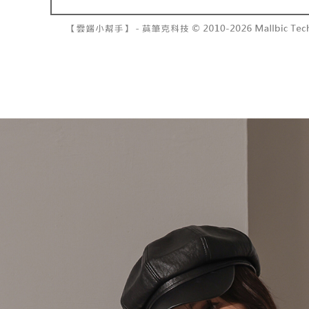
7-11取貨
2. 結帳金
3. 目前
每笔NT$6
三、聲明
付款後7-1
「AFTE
每笔NT$6
)所提供，
(包含但不
宅配
予 AFT
集、處理、
每笔NT$1
明』（
http
國家/地區
若款項超過
未成年的
AFTEE。
若您對於
聯繫恩沛
同必要之購
人資料，