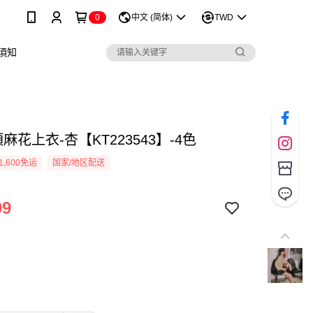
0
中文 (简体)
TWD
須知
麻花上衣-杏【KT223543】-4色
1,600免运
国家/地区配送
99