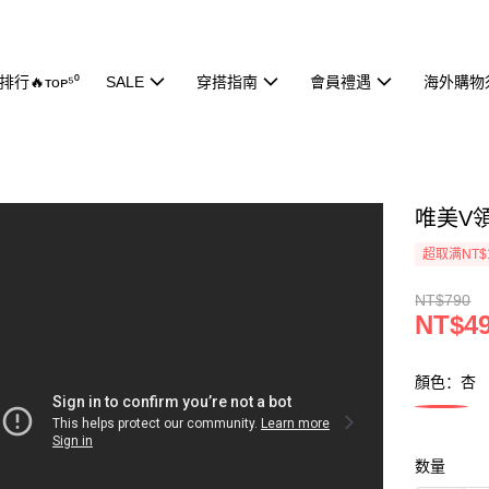
行🔥ᴛᴏᴘ⁵⁰
SALE
穿搭指南
會員禮遇
海外購物
唯美V領
超取满NT$
NT$790
NT$4
顏色：杏
数量