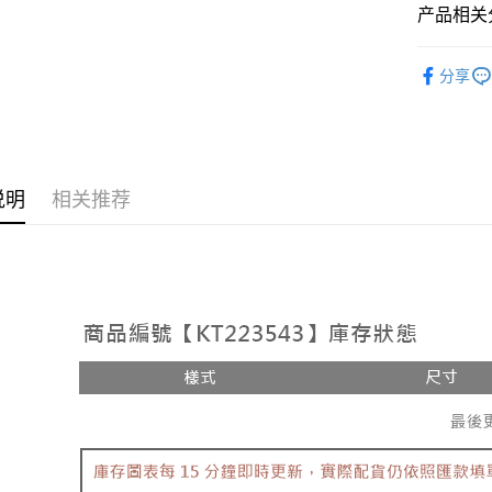
相关说明
产品相关分
【大哥付
AFTEE先
1. 本服
人气商品
人月租型
相关说明
分享
2. 付款
【上衣】
一、關於 A
ATM付款
流程，验
1. 於付
完成交易
窗。
3. 实际
2. 進行
4. 订单
3. 訂單
运送方式
消。如遇 
4. 下訂
说明
相关推荐
容。
AFTEE 
全家取貨
【缴款方
5. 收到
1. 分期
每笔NT$6
APP於四
短信。
2. 通过
付款後全
請留意繳費期
账／街口支付
享有最長 
每笔NT$6
【注意事
繳費期限，
已關閉，
1. 本服
算出。使用
过本服务
定能夠在期
每笔NT$10
本公司后
收到商品與
2. 基于
已關閉，請
资料（包
二、付款
每笔NT$10
用，由台
1. 初次
3. 完整
之上限額