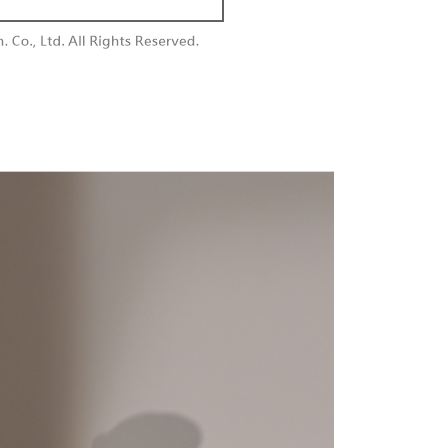
付款
額須大於NT$30
僅支援台灣會員
0，满NT$1,800(含以上)免运费
條款
1取貨
E先享後付」(下稱本服務)乃由恩沛科技股份有限公司(下稱 AFTEE
0，满NT$1,600(含以上)免运费
並由 AFTEE 向您收取款項。因使用本服務所須提供之個人資料
限於訂購人姓名、電話，收件人姓名、電話、收件地址)，將交付
EE 於本服務必要服務範圍內運用。關於 AFTEE 對於個人資料之蒐
利用，詳參 AFTEE 官網之『個人資料蒐集、處理及利用告知聲
00，满NT$2,500(含以上)免运费
s://aftee.tw/privacypolicy/
）。
配送
查看运费
繳費期限，將根據當次的金額加收年利率 16% 的逾期滯納金。
使用者，請事先徵得法定代理人或監護人之同意方可使用
個人資料之處理、利用有任何疑問，或欲行使相關法律權利，請
科技股份有限公司。若您不同意我們將上開所示之個人資料，連
買訂單資訊提供予 AFTEE ，或讓 AFTEE 蒐集處理利用您的個
請勿選用本服務。