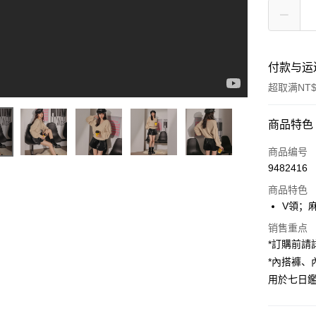
付款与运
超取满NT$
付款方式
商品特色
信用卡一
商品编号
9482416
超商取货
商品特色
LINE Pay
V領；
Apple Pay
销售重点
*訂購前
街口支付
*內搭褲
用於七日
Google Pa
大哥付你