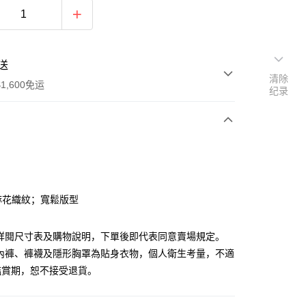
送
清除
1,600免运
纪录
次付款
付款
麻花織紋；寬鬆版型
請詳閱尺寸表及購物說明，下單後即代表同意賣場規定。
、內褲、褲襪及隱形胸罩為貼身衣物，個人衛生考量，不適
鑑賞期，恕不接受退貨。
y
分期