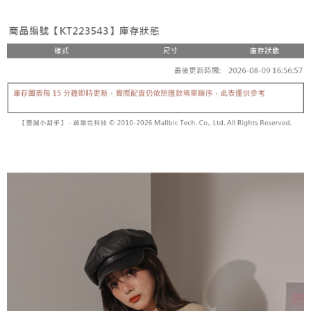
3. Tiada bayaran diperlukan apabila pesanan disahkan. Produk akan
mudah alih anda, memilih bilangan ansuran, dan menetapkan tarikh
dihantar ke alamat yang ditetapkan.
全家取貨付款
akhir pembayaran. Transaksi akan dianggap selesai setelah pembayaran
4. Setelah pesanan disahkan, anda akan menerima SMS pembayaran
disahkan.
NT$60/pesanan | Penghantaran percuma untuk pesanan
manakala ahli aplikasi akan menerima pemberitahuan tolak aplikasi
NT$1,800 atau lebih
AFTEE.
Had kredit yang diluluskan, tempoh ansuran yang tersedia, dan yuran
5. Tiada bayaran diperlukan apabila anda menerima produk. Sila buat
yang dikenakan adalah tertakluk kepada maklumat yang dinyatakan
pembayaran di empat kedai serbaneka utama, ATM atau perbankan
付款後全家取貨
pada halaman pengesahan transaksi seterusnya.
dalam talian dengan SMS pembayaran atau pemberitahuan tolak aplikasi
NT$60/pesanan | Penghantaran percuma untuk pesanan
AFTEE.
Jika transaksi tidak disahkan dalam masa 30 minit selepas pesanan
NT$1,600 atau lebih
dibuat, atau jika permohonan gagal dalam proses semakan, pesanan
Sila ambil perhatian bahawa tempoh pembayaran adalah 14 hari. Walau
akan dibatalkan secara automatik. Jika permohonan gagal pada
已關閉，請勿下單
bagaimanapun, bagi mereka yang telah memuat turun Aplikasi AFTEE
peringkat "semakan manual", ini bermakna kriteria pemarkahan sistem
dan mendaftar sebagai ahli AFTEE boleh menikmati tempoh pembayaran
NT$10,000/pesanan
tidak dipenuhi; butiran penilaian khusus tidak akan didedahkan.
sehingga 45 hari.
已關閉，請勿下單(付取)
[Arahan Pembayaran]
Tempoh pembayaran dikira dari masa kedai meminta pembayaran anda,
ditambah dengan bilangan hari yang boleh dilanjutkan oleh AFTEE. Anda
NT$10,000/pesanan
Pembayaran ansuran melalui OP Pay Later akan dibilkan secara
boleh melanjutkan tempoh pembayaran anda sebelum anda menerima
berasingan dan tidak termasuk dalam bil telekom anda. SMS peringatan
pesanan. Walau bagaimanapun, tiada jaminan bahawa anda boleh
7-11取貨付款
pembayaran akan dihantar selepas kitaran bil bulanan.
menerima pesanan anda semasa tempoh pembayaran (cth.: produk
NT$60/pesanan | Penghantaran percuma untuk pesanan
prapesanan atau produk yang mungkin mengambil masa yang lebih
Selepas mengakses bil melalui pautan dalam SMS, anda boleh
NT$1,800 atau lebih
lama untuk dihantar). Oleh itu, anda dikehendaki membuat pembayaran
menyelesaikan pembayaran anda melalui salah satu saluran berikut: kod
kepada AFTEE dalam tempoh sama ada anda menerima pesanan.
bar kedai serbaneka, kedai runcit Taiwan Mobile, pemindahan bank,
付款後7-11取貨
JKOPay, atau iPASS MONEY.
Kedua, Sekatan Pembayaran