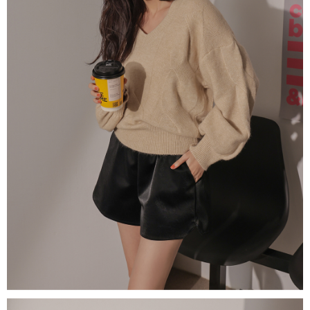
NT$60/pesanan | Penghantaran percuma untuk pesanan
1. Jumlah yang diperakui untuk pengguna kali pertama boleh sehingga
[Nota Penting]
NT$1,600 atau lebih
NT$10,000. Amaun diperakui sebenar yang diluluskan akan berdasarkan
keputusan pensijilan dan semakan oleh AFTEE.
Perkhidmatan ini disediakan oleh Taiwan Mobile Co., Ltd. (“Syarikat”),
宅配
2. Amaun perbelanjaan minimum mestilah lebih besar daripada NT$20.
yang membolehkan pelanggan membeli barangan atau perkhidmatan
3. Pada masa ini hanya tersedia untuk ahli Taiwan.
NT$100/pesanan | Penghantaran percuma untuk pesanan
melalui perkhidmatan ini pada masa transaksi. Hasil daripada pembelian
atau pembayaran ansuran akan dipindahkan oleh peniaga kepada
NT$2,500 atau lebih
Ketiga, Syarat Perkhidmatan
Syarikat, dan pelanggan hendaklah membuat pembayaran mengikut
Perkhidmatan AFTEE Beli Sekarang Bayar Kemudian disediakan oleh NP
perjanjian menggunakan sistem bil Syarikat.
國家/地區配送
Kadar Penghantaran
Taiwan, Inc. dan AFTEE akan membuat bil kepada pengguna. AFTEE
akan menggunakan data peribadi yang dikumpul (termasuk nama
Untuk memenuhi hubungan kontrak yang terjalin melalui persetujuan
pembeli, no. telefon, nama penerima, no. telefon, alamat penerima) untuk
penggunaan OP Pay Later, peniaga akan memberikan maklumat peribadi
penggunaan perkhidmatan. Sila rujuk kepada "Penyata Pengumpulan
anda (termasuk nama, nombor telefon, atau alamat) kepada Syarikat bagi
Data Peribadi, Pemprosesan, Penggunaan"
tujuan pengumpulan, pemprosesan dan penggunaan data yang
(https://aftee.tw/privacypolicy/
) untuk maklumat lanjut.
diperlukan untuk pengebilan ansuran, termasuk pengesahan,
pengesahan semula dan pembetulan.
Jumlah yang diperakui untuk pengguna kali pertama yang lulus
kelulusan boleh sehingga NT$10,000. Jika pengguna tidak membuat
Untuk terma perkhidmatan penuh, sila rujuk pautan berikut:
pembayaran dalam tempoh tersebut, yuran pembayaran lewat sebanyak
https://oppay.tw/userRule
" target="_blank" class="link revert-
20% setahun akan dikenakan. Pengguna bawah umur dikehendaki
style">https://oppay.tw/userRule
mendapatkan kebenaran daripada ibu bapa atau penjaga yang sah
untuk menggunakan AFTEE.
【Panduan Penggunaan Pembayaran Ansuran Gogo】
1. Perkhidmatan ini disediakan oleh Taiwan Mobile, pengguna telefon
Sila hubungi NP Taiwan Inc. di
cs_tw@netprotections.co.jp
jika anda
mudah alih boleh segera menggunakan tanpa perlu memohon lagi.
mempunyai sebarang kebimbangan mengenai pemprosesan dan
(Hanya untuk nombor langganan peribadi, tidak terbuka untuk syarikat
penggunaan pada data peribadi. Jika anda tidak bersetuju dengan data