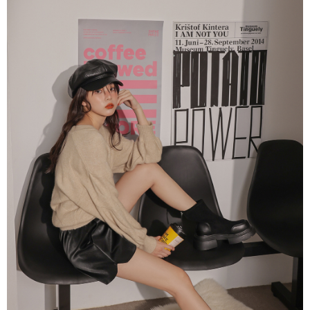
dan kad prabayar)
peribadi yang disenaraikan seperti di atas akan dikumpul dan digunakan
2. Pilihan kaedah pembayaran "Pembayaran Ansuran Gogo", selepas
oleh AFTEE, sila jangan gunakan perkhidmatan ini.
pesanan ditubuhkan, akan secara automatik dialihkan ke proses
transaksi Gogo, selepas pengesahan nombor telefon, pilih bilangan
ansuran yang diingini, tarikh akhir pembayaran, dan setelah
mengesahkan pembayaran, transaksi akan selesai.
3. Jumlah kelulusan sebenar, bilangan ansuran dan jumlah bayaran
adalah berdasarkan halaman pengesahan transaksi seterusnya.
4. Dalam masa 30 minit selepas pesanan ditubuhkan, jika tidak pergi
untuk mengesahkan transaksi atau jika tidak lulus semakan, pesanan
akan dibatalkan secara automatik. Jika terdapat situasi "pindah untuk
semakan khusus" yang tidak lulus, ini menunjukkan bahawa sistem
penilaian tidak mencukupi, tiada penjelasan mengenai kandungan
penilaian boleh diberikan.
【Penerangan Kaedah Pembayaran】
1. Pembayaran ansuran tidak digabungkan dalam bil telekomunikasi,
"Pembayaran Ansuran Gogo" akan menghantar SMS peringatan
pembayaran selepas tarikh penyelesaian bulanan.
2. Melalui pautan SMS untuk membuka bil, anda boleh memilih untuk
membayar melalui "Kod bar kedai serbaneka / Kedai rasmi Taiwan
Mobile / Pemindahan bank / Pembayaran J街口 / iPASS MONEY" dan
saluran lain.
【Nota Penting】