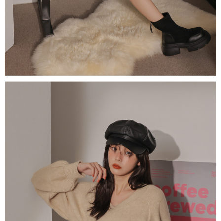
1. Perkhidmatan ini disediakan oleh "Taiwan Mobile Co., Ltd." untuk
membolehkan pengguna membeli produk atau perkhidmatan melalui
perkhidmatan ini semasa transaksi, dan kedai akan menyerahkan hak
tuntutan harga jual/beli ansuran kepada syarikat ini untuk membayar bil
menggunakan bil syarikat ini.
2. Berdasarkan tujuan kontrak persetujuan pembayaran menggunakan
"Pembayaran Ansuran Gogo", kedai akan memberikan maklumat peribadi
anda (termasuk nama, telefon atau alamat) kepada Taiwan Mobile untuk
pengumpulan, pemprosesan dan penggunaan, untuk pengesahan,
semakan dan pembetulan data yang diperlukan untuk bil ansuran oleh
Taiwan Mobile.
3. Sila baca syarat perkhidmatan pengguna secara lengkap melalui
pautan berikut: https://oppay.tw/userRule