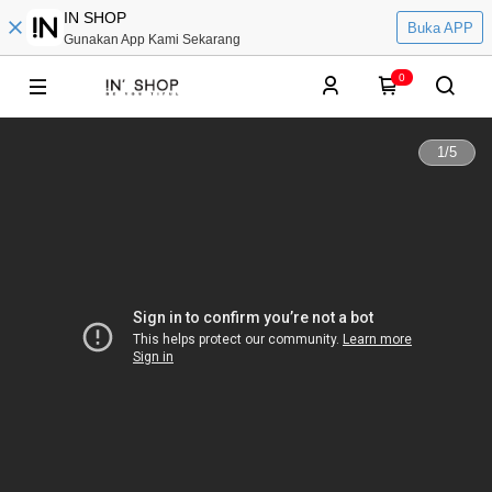
IN SHOP
Buka APP
Gunakan App Kami Sekarang
0
1
/
5