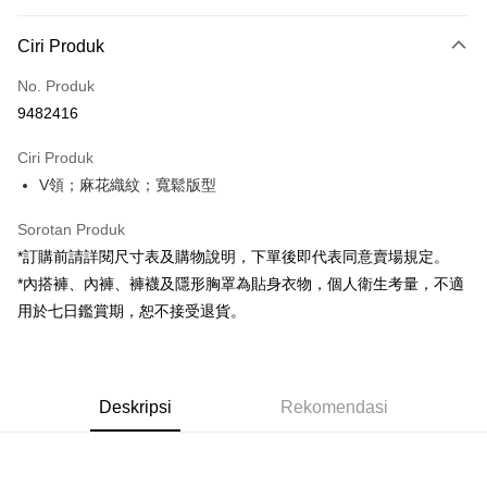
Kaedah Pembayaran
Ciri Produk
Kad Kredit (Bayaran Penuh)
No. Produk
Pengambilan di Kedai Serbaneka
9482416
LINE Pay
Ciri Produk
Apple Pay
V領；麻花織紋；寬鬆版型
JKOPAY
Sorotan Produk
Google Pay
*訂購前請詳閱尺寸表及購物說明，下單後即代表同意賣場規定。
*內搭褲、內褲、褲襪及隱形胸罩為貼身衣物，個人衛生考量，不適
OP Pay Later
用於七日鑑賞期，恕不接受退貨。
Deskripsi
[Terma Penggunaan untuk OP Pay Later]
AFTEE
Perkhidmatan ini disediakan oleh Taiwan Mobile dan tersedia untuk
Deskripsi
pengguna Taiwan Mobile tanpa memerlukan permohonan tambahan.
Deskripsi
Rekomendasi
Pertama, Mengenai Perkhidmatan AFTEE Beli Sekarang Bayar Kemudian
Pemindahan ATM
1. Dengan memilih AFTEE sebagai kaedah pembayaran, mesej
Jika anda memilih OP Pay Later sebagai kaedah pembayaran, sistem
pengesahan AFTEE akan muncul.
akan mengarahkan anda secara automatik ke proses transaksi OP Pay
2. Anda boleh meneruskan pembayaran selepas pengesahan SMS.
Pilihan Penghantaran
Later selepas pesanan dibuat. Anda perlu mengesahkan nombor telefon