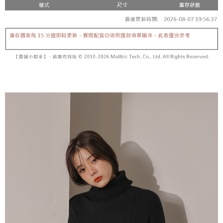
内容についての説明はいたしかねます。
5.商品受け取り時のお支払いは不要です。商品を確かめてから、SMSまた
付款後全家取貨
はアプリの通知に従って、4大コンビニ、またはATM/オンラインバンキン
グでお支払いください。
配送毎にNT$60、NT$1,600以上で送料無料
【支払い方法の説明】
1. 分割払いの金額は電信請求書に統合されず、「OP Pay Later」は毎月の
代金納付期限は最短で 14 日以内ですので、ご注意ください。AFTEE アプ
已關閉，請勿下單
締め日後に支払いリマインダーのSMSを送信します。
リをダウンロードして AFTEE 会員になるとお支払い期限を最長 45 日以内
2. SMSのリンクを通じて請求書を開いた後、「コンビニバーコード／台湾
配送毎にNT$10,000
まで延長できます。
大直営店舗／銀行振込／街口支払い／iPASS MONEY」などのチャネルで
支払いを選択できます。
已關閉，請勿下單(付取)
お支払期限は、ショップが請求した期日と、AFTEEで延長できる日数をも
とに計算されます。AFTEEで注文すると、商品を受け取るまで支払い期限
配送毎にNT$10,000
【注意事項】
を延長できますが、商品を期限内に受け取れない場合があります（例：予
1. 本サービスは「台湾大哥大株式会社」（以下「当社」といいます）によ
約商品や商品到着日が比較的遅い商品）。そのため、商品到着の有無に関
7-11取貨付款
って提供され、ユーザーが取引時に本サービスを通じて商品やサービスを
わらず、AFTEEで指定された期限内にお支払いください。
購入できるようにし、店舗が売買／分割払い売買の債権を当社に譲渡した
配送毎にNT$60、NT$1,800以上で送料無料
後、契約に基づいて当社の請求書で帳款を支払うことになります。
二、支払い限度額
2. 「OP Pay Later」を利用する契約関係の目的から、店舗はあなたの個人
付款後7-11取貨
1.初回 AFTEEを ご利用の際に、認証結果及び当社の審査の結果に基づ
情報（名前、電話または住所を含む）を台湾大哥大に提供し、収集、処理
き、限度額が設定されます。
配送毎にNT$60、NT$1,600以上で送料無料
および利用するために、当社があなた本人と分割請求書に必要な情報の確
2.決済金額は最低NT$20です。
認、照合および修正を行います。
3.現在、台湾の会員のみご利用いただけます。
宅配
3. 完全なユーザーサービス規約については、以下のリンクを参照してくだ
さい：
https://oppay.tw/userRule
三、利用規約「AFTEE代金後払い」（以下当サービスという）はネットプ
配送毎にNT$100、NT$2,500以上で送料無料
ロテクションズ（以下 AFTEE という）が提供し、AFTEEが代金を徴収し
ます。当サービスご利用の際に提供しなければならない個人情報（注文者
國家/地區配送
送料を確認
の氏名、電話番号、受取人の氏名、電話番号、受取人住所を含むがこれに