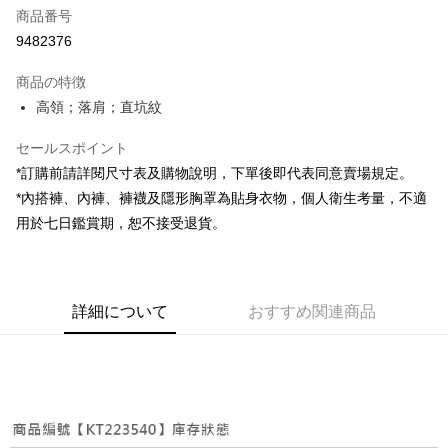
商品番号
コンビニ店頭代金引換
9482376
LINE Pay
商品の特徴
Apple Pay
高領；落肩；直坑紋
JKOPAY
セールスポイント
*訂購前請詳閱尺寸表及購物說明，下單後即代表同意賣場規定。
Google Pay
*內搭褲、內褲、褲襪及隱形胸罩為貼身衣物，個人衛生考量，不適
OP Pay Later
用於七日鑑賞期，恕不接受退貨。
説明
【OP Pay Later 使用説明】
AFTEE代金後払い
1. 本サービスは台湾大哥大によって提供され、台湾大哥大のユーザーは追
加の申請なしで即時に利用可能です。
説明
詳細について
おすすめ関連商品
2. 支払い方法で「OP Pay Later」を選択すると、注文が成立した後に自動
一、 AFTEE代金後払いについて
的に OP Pay Later の取引プロセスに移行し、携帯番号を確認後、分割払
ATM払い
1.お支払い方法でAFTEE代金後払いを選択すると、携帯電話認証ウィンド
いの回数や支払い期限を選択し、支払いを確認すると取引が完了します。
ウが表示されます。
3. 実際の承認額、分割回数および費用については、後続の取引確認ページ
2.SMSで認証してお支払い手続を進めてください。
配送方法
を基準とします。
3.注文するときのお支払いは不要です。商品はご指定の住所に配送されま
4. 注文成立後30分以内に確認取引を行わない場合や審査が通過しない場
す。
全家取貨付款
合、注文は自動的にキャンセルされます。「転専審査」に未通過の状況が
4.ご注文が完了すると、携帯に支払い通知のSMSが届きます。アプリ会員
発生した場合は、システムの評価基準に達していないことを意味し、評価
配送毎にNT$60、NT$1,800以上で送料無料
の場合は、AFTEE アプリプッシュ通知が届きます。