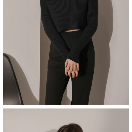
限らない）は、AFTEEに渡され当サービスで必要な範囲内で利用されま
す。AFTEEの個人情報の収集、処理、利用について、詳細はAFTEE公式ホ
ームページの『個人情報の収集、処理及び利用に関する声明』をご参照く
ださい（
https://aftee.tw/privacypolicy/
）。
AFTEEの初回ご利用の際に、審査を通過すれば、最高額がNT$10,000にな
ります。支払い期限を過ぎた場合、その金額に基づいて年利20%の遅延滞
納金が加算されます。未成年の利用者は、事前に法定代理人または後見人
の同意を得ればAFTEEをご利用いただけます。
個人情報の処理、利用について疑問がある、または関連する法律の権利を
行使したい場合は、ネットプロテクションズ
cs_tw@netprotections.co.jp
にご連絡ください。上記に示した個人情報を、必要な購入注文書とあわせ
てAFTEEにご提供いただく、またはAFTEEにあなたの個人情報の収集、処
理、利用を許可することににご同意いただけない場合は、当サービスを選
択しないでください。