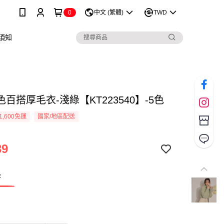
0
中文 (繁體)
TWD
須知
百搭厚毛衣-淺綠【KT223540】-5色
1,600免運
國家/地區配送
39
綠