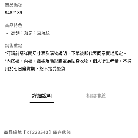
商品編號
超商取貨付款
9482189
LINE Pay
商品特色
Apple Pay
高領；落肩；直坑紋
街口支付
銷售重點
*訂購前請詳閱尺寸表及購物說明，下單後即代表同意賣場規定。
Google Pay
*內搭褲、內褲、褲襪及隱形胸罩為貼身衣物，個人衛生考量，不適
大哥付你分期
用於七日鑑賞期，恕不接受退貨。
相關說明
【大哥付你分期使用說明】
AFTEE先享後付
1.本服務由台灣大哥大提供，台灣大哥大用戶可立即使用無須另外申請。
2.付款方式選擇「大哥付你分期」，訂單成立後會自動跳轉到大哥付的交易
相關說明
詳細說明
相關推薦
流程，驗證手機門號後，選擇欲分期的期數、繳款截止日，確認付款後即完
【關於「AFTEE先享後付」】
成交易。
ATM付款
AFTEE先享後付是「在收到商品之後才付款」的支付方式。 讓您購物簡單
3.實際核准額度、可分期數及費用金額請依後續交易確認頁面所載為準。
便利好安心！
4.訂單成立30分鐘內，如未前往確認交易或遇審核未通過，訂單將自動取
１．簡單：不需註冊會員、不需綁卡、不需儲值。
運送方式
消。如遇「轉專審核」未通過狀況，表示未達大哥付你分期系統評分，恕無
２．便利：只要手機號碼，簡訊認證，即可結帳。
法說明評估內容。
３．安心：先確認商品／服務後，再付款。
全家取貨付款
【繳款方式說明】
1.分期款項不併入電信帳單，「大哥付你分期」於每月結算日後寄送繳費提
每筆NT$60，滿NT$1,800(含以上)免運費