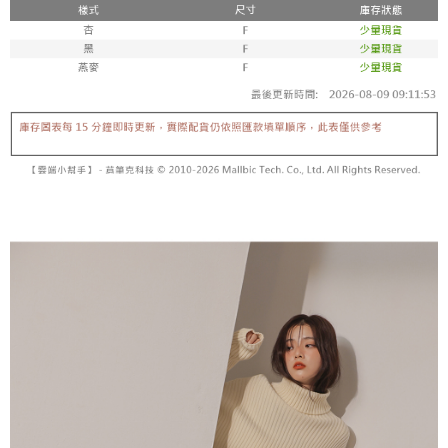
【「AFTEE先享後付」結帳流程】
醒簡訊。
１．於結帳方式選擇「AFTEE先享後付」後，將跳轉至「AFTEE先享後付」
2.透過簡訊連結打開帳單後，可選擇「超商條碼／台灣大直營門市／銀行轉
付款後全家取貨
結帳頁面，進行簡訊認證並確認金額後，即可完成結帳。
帳／街口支付／iPASS MONEY」等通路繳費。
２．訂單成立數日內，您將收到繳費通知簡訊。
每筆NT$60，滿NT$1,600(含以上)免運費
３．收到繳費通知簡訊後14天內，點擊此簡訊中的連結，可透過四大超商／
【注意事項】
ATM／網路銀行／等多元方式進行付款，方視為交易完成。
已關閉，請勿下單
1.本服務係由「台灣大哥大股份有限公司」（以下簡稱本公司）所提供，讓
※ 請注意：結帳手續完成當下不需立刻繳費，但若您需要取消訂單，請聯絡
用戶於交易時，得透過本服務購買商品或服務，並由商店將買賣／分期付款
每筆NT$10,000
購買商品的店家。未經商家同意取消之訂單仍視為有效，需透過AFTEE先享
買賣價金債權讓與本公司後，依約使用本公司帳單繳交帳款。
後付繳納相關費用。
2.基於同意付款使用「大哥付你分期」之契約關係目的，商店將以您的個人
已關閉，請勿下單(付取)
※ 交易是否成功請以「AFTEE先享後付 」之結帳頁面顯示為準，若有關於
資料（包含姓名、電話或地址）提供予台灣大哥大進項蒐集、處理及利用，
是否繳費成功／繳費後需取消欲退款等相關疑問，請聯繫「AFTEE先享後付
每筆NT$10,000
由本公司與您本人進行分期帳單所需資料之確認、核對及更正。
客戶支援中心」
https://netprotections.freshdesk.com/support/home
3.完整用戶服務條款，請詳閱以下連結：
https://oppay.tw/userRule
7-11取貨付款
【注意事項】
１．透過由恩沛科技股份有限公司提供之「AFTEE先享後付」服務完成之交
每筆NT$60，滿NT$1,800(含以上)免運費
易，需依本服務之必要範圍內提供個人資料，並將交易相關給付款項請求債
權轉讓予恩沛科技股份有限公司。
付款後7-11取貨
２．關於個人資料處理事宜，請瀏覽以下網址：
每筆NT$60，滿NT$1,600(含以上)免運費
https://aftee.tw/terms/#terms3
３．未成年的使用者請事先徵得法定代理人或監護人之同意方可使用
宅配
「AFTEE先享後付」，若未經同意申辦者引起之損失，本公司不負相關責
任。
每筆NT$100，滿NT$2,500(含以上)免運費
４．使用「AFTEE先享後付」時，將依據個別帳號之用戶狀況，依本公司即
時審查核予不同之上限額度；若仍有額度不足之情形，本公司將視審查結果
國家/地區配送
查看運費
請求用戶進行身份認證。