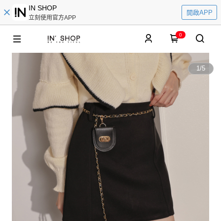
IN SHOP
開啟APP
立刻使用官方APP
0
1
/
5