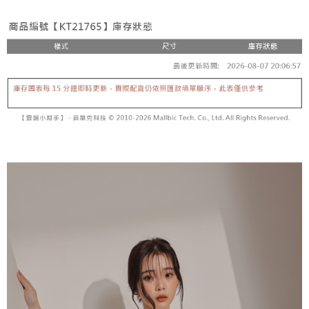
２．便利：只要手機號碼，簡訊認證，即可結帳。
法說明評估內容。
３．安心：先確認商品／服務後，再付款。
全家取貨付款
【繳款方式說明】
1.分期款項不併入電信帳單，「大哥付你分期」於每月結算日後寄送繳費提
每筆NT$60，滿NT$1,800(含以上)免運費
【「AFTEE先享後付」結帳流程】
醒簡訊。
１．於結帳方式選擇「AFTEE先享後付」後，將跳轉至「AFTEE先享後付」
2.透過簡訊連結打開帳單後，可選擇「超商條碼／台灣大直營門市／銀行轉
付款後全家取貨
結帳頁面，進行簡訊認證並確認金額後，即可完成結帳。
帳／街口支付／iPASS MONEY」等通路繳費。
２．訂單成立數日內，您將收到繳費通知簡訊。
每筆NT$60，滿NT$1,600(含以上)免運費
３．收到繳費通知簡訊後14天內，點擊此簡訊中的連結，可透過四大超商／
【注意事項】
ATM／網路銀行／等多元方式進行付款，方視為交易完成。
已關閉，請勿下單
1.本服務係由「台灣大哥大股份有限公司」（以下簡稱本公司）所提供，讓
※ 請注意：結帳手續完成當下不需立刻繳費，但若您需要取消訂單，請聯絡
用戶於交易時，得透過本服務購買商品或服務，並由商店將買賣／分期付款
每筆NT$10,000
購買商品的店家。未經商家同意取消之訂單仍視為有效，需透過AFTEE先享
買賣價金債權讓與本公司後，依約使用本公司帳單繳交帳款。
後付繳納相關費用。
2.基於同意付款使用「大哥付你分期」之契約關係目的，商店將以您的個人
已關閉，請勿下單(付取)
※ 交易是否成功請以「AFTEE先享後付 」之結帳頁面顯示為準，若有關於
資料（包含姓名、電話或地址）提供予台灣大哥大進項蒐集、處理及利用，
是否繳費成功／繳費後需取消欲退款等相關疑問，請聯繫「AFTEE先享後付
每筆NT$10,000
由本公司與您本人進行分期帳單所需資料之確認、核對及更正。
客戶支援中心」
https://netprotections.freshdesk.com/support/home
3.完整用戶服務條款，請詳閱以下連結：
https://oppay.tw/userRule
7-11取貨付款
【注意事項】
１．透過由恩沛科技股份有限公司提供之「AFTEE先享後付」服務完成之交
每筆NT$60，滿NT$1,800(含以上)免運費
易，需依本服務之必要範圍內提供個人資料，並將交易相關給付款項請求債
權轉讓予恩沛科技股份有限公司。
付款後7-11取貨
２．關於個人資料處理事宜，請瀏覽以下網址：
每筆NT$60，滿NT$1,600(含以上)免運費
https://aftee.tw/terms/#terms3
３．未成年的使用者請事先徵得法定代理人或監護人之同意方可使用
宅配
「AFTEE先享後付」，若未經同意申辦者引起之損失，本公司不負相關責
任。
每筆NT$100，滿NT$2,500(含以上)免運費