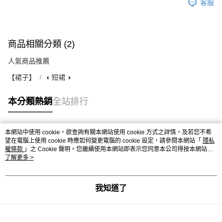
客服
商品相關分類 (2)
人氣商品推薦
【裙子】
◖ 短裙 ◗
本分類熱銷
全站排行
本網站中使用 cookie，欲查詢有關本網站使用 cookie 方式之詳情，及若您不希
熱門標籤
望在電腦上使用 cookie 時應如何變更電腦的 cookie 設定，請參閱本網站「
隱私
權條款
」之 Cookie 聲明。您繼續使用本網站即表示您同意本公司得按本網站使
用條款之 Cookie 聲明使用 cookie。
了解更多 >
我知道了