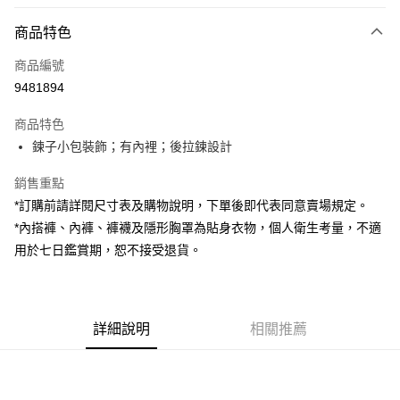
付款方式
商品特色
信用卡一次付款
商品編號
超商取貨付款
9481894
LINE Pay
商品特色
Apple Pay
鍊子小包裝飾；有內裡；後拉鍊設計
街口支付
銷售重點
*訂購前請詳閱尺寸表及購物說明，下單後即代表同意賣場規定。
Google Pay
*內搭褲、內褲、褲襪及隱形胸罩為貼身衣物，個人衛生考量，不適
大哥付你分期
用於七日鑑賞期，恕不接受退貨。
相關說明
【大哥付你分期使用說明】
AFTEE先享後付
1.本服務由台灣大哥大提供，台灣大哥大用戶可立即使用無須另外申請。
2.付款方式選擇「大哥付你分期」，訂單成立後會自動跳轉到大哥付的交易
相關說明
詳細說明
相關推薦
流程，驗證手機門號後，選擇欲分期的期數、繳款截止日，確認付款後即完
【關於「AFTEE先享後付」】
成交易。
ATM付款
AFTEE先享後付是「在收到商品之後才付款」的支付方式。 讓您購物簡單
3.實際核准額度、可分期數及費用金額請依後續交易確認頁面所載為準。
便利好安心！
4.訂單成立30分鐘內，如未前往確認交易或遇審核未通過，訂單將自動取
１．簡單：不需註冊會員、不需綁卡、不需儲值。
運送方式
消。如遇「轉專審核」未通過狀況，表示未達大哥付你分期系統評分，恕無