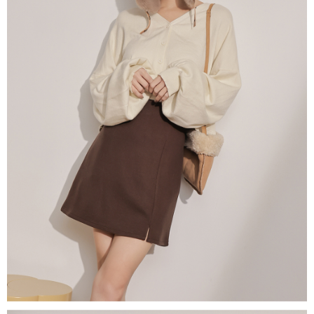
限らない）は、AFTEEに渡され当サービスで必要な範囲内で利用されま
す。AFTEEの個人情報の収集、処理、利用について、詳細はAFTEE公式ホ
ームページの『個人情報の収集、処理及び利用に関する声明』をご参照く
ださい（
https://aftee.tw/privacypolicy/
）。
AFTEEの初回ご利用の際に、審査を通過すれば、最高額がNT$10,000にな
ります。支払い期限を過ぎた場合、その金額に基づいて年利20%の遅延滞
納金が加算されます。未成年の利用者は、事前に法定代理人または後見人
の同意を得ればAFTEEをご利用いただけます。
個人情報の処理、利用について疑問がある、または関連する法律の権利を
行使したい場合は、ネットプロテクションズ
cs_tw@netprotections.co.jp
にご連絡ください。上記に示した個人情報を、必要な購入注文書とあわせ
てAFTEEにご提供いただく、またはAFTEEにあなたの個人情報の収集、処
理、利用を許可することににご同意いただけない場合は、当サービスを選
択しないでください。