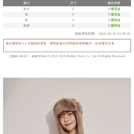
内容についての説明はいたしかねます。
5.商品受け取り時のお支払いは不要です。商品を確かめてから、SMSまた
付款後全家取貨
はアプリの通知に従って、4大コンビニ、またはATM/オンラインバンキン
グでお支払いください。
配送毎にNT$60、NT$1,600以上で送料無料
【支払い方法の説明】
1. 分割払いの金額は電信請求書に統合されず、「OP Pay Later」は毎月の
代金納付期限は最短で 14 日以内ですので、ご注意ください。AFTEE アプ
已關閉，請勿下單
締め日後に支払いリマインダーのSMSを送信します。
リをダウンロードして AFTEE 会員になるとお支払い期限を最長 45 日以内
2. SMSのリンクを通じて請求書を開いた後、「コンビニバーコード／台湾
配送毎にNT$10,000
まで延長できます。
大直営店舗／銀行振込／街口支払い／iPASS MONEY」などのチャネルで
支払いを選択できます。
已關閉，請勿下單(付取)
お支払期限は、ショップが請求した期日と、AFTEEで延長できる日数をも
とに計算されます。AFTEEで注文すると、商品を受け取るまで支払い期限
配送毎にNT$10,000
【注意事項】
を延長できますが、商品を期限内に受け取れない場合があります（例：予
1. 本サービスは「台湾大哥大株式会社」（以下「当社」といいます）によ
約商品や商品到着日が比較的遅い商品）。そのため、商品到着の有無に関
7-11取貨付款
って提供され、ユーザーが取引時に本サービスを通じて商品やサービスを
わらず、AFTEEで指定された期限内にお支払いください。
購入できるようにし、店舗が売買／分割払い売買の債権を当社に譲渡した
配送毎にNT$60、NT$1,800以上で送料無料
後、契約に基づいて当社の請求書で帳款を支払うことになります。
二、支払い限度額
2. 「OP Pay Later」を利用する契約関係の目的から、店舗はあなたの個人
付款後7-11取貨
1.初回 AFTEEを ご利用の際に、認証結果及び当社の審査の結果に基づ
情報（名前、電話または住所を含む）を台湾大哥大に提供し、収集、処理
き、限度額が設定されます。
配送毎にNT$60、NT$1,600以上で送料無料
および利用するために、当社があなた本人と分割請求書に必要な情報の確
2.決済金額は最低NT$20です。
認、照合および修正を行います。
3.現在、台湾の会員のみご利用いただけます。
宅配
3. 完全なユーザーサービス規約については、以下のリンクを参照してくだ
さい：
https://oppay.tw/userRule
三、利用規約「AFTEE代金後払い」（以下当サービスという）はネットプ
配送毎にNT$100、NT$2,500以上で送料無料
ロテクションズ（以下 AFTEE という）が提供し、AFTEEが代金を徴収し
ます。当サービスご利用の際に提供しなければならない個人情報（注文者
國家/地區配送
送料を確認
の氏名、電話番号、受取人の氏名、電話番号、受取人住所を含むがこれに