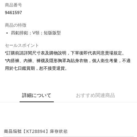
商品番号
コンビニ店頭代金引換
9461597
LINE Pay
商品の特徴
Apple Pay
四釦排釦；V領；短版版型
JKOPAY
セールスポイント
*訂購前請詳閱尺寸表及購物說明，下單後即代表同意賣場規定。
Google Pay
*內搭褲、內褲、褲襪及隱形胸罩為貼身衣物，個人衛生考量，不適
OP Pay Later
用於七日鑑賞期，恕不接受退貨。
説明
【OP Pay Later 使用説明】
AFTEE代金後払い
1. 本サービスは台湾大哥大によって提供され、台湾大哥大のユーザーは追
加の申請なしで即時に利用可能です。
説明
詳細について
おすすめ関連商品
2. 支払い方法で「OP Pay Later」を選択すると、注文が成立した後に自動
一、 AFTEE代金後払いについて
的に OP Pay Later の取引プロセスに移行し、携帯番号を確認後、分割払
ATM払い
1.お支払い方法でAFTEE代金後払いを選択すると、携帯電話認証ウィンド
いの回数や支払い期限を選択し、支払いを確認すると取引が完了します。
ウが表示されます。
3. 実際の承認額、分割回数および費用については、後続の取引確認ページ
2.SMSで認証してお支払い手続を進めてください。
配送方法
を基準とします。
3.注文するときのお支払いは不要です。商品はご指定の住所に配送されま
4. 注文成立後30分以内に確認取引を行わない場合や審査が通過しない場
す。
全家取貨付款
合、注文は自動的にキャンセルされます。「転専審査」に未通過の状況が
4.ご注文が完了すると、携帯に支払い通知のSMSが届きます。アプリ会員
発生した場合は、システムの評価基準に達していないことを意味し、評価
配送毎にNT$60、NT$1,800以上で送料無料
の場合は、AFTEE アプリプッシュ通知が届きます。