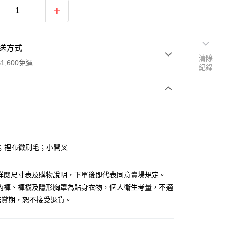
送方式
清除
1,600免運
紀錄
次付款
付款
；裡布微刷毛；小開叉
請詳閱尺寸表及購物說明，下單後即代表同意賣場規定。
、內褲、褲襪及隱形胸罩為貼身衣物，個人衛生考量，不適
鑑賞期，恕不接受退貨。
y
分期