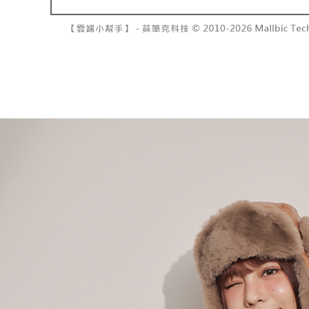
7-11取貨
１．透過由
交易，需
每筆NT$6
求債權轉
２．關於
付款後7-1
https://aft
每筆NT$6
３．未成
「AFTE
宅配
任。
４．使用「
每筆NT$1
即時審查
結果請求
國家/地區
５．嚴禁
形，恩沛
動。