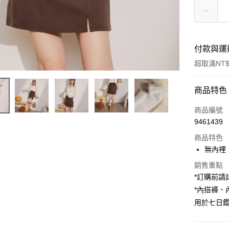
付款與運
超取滿NT$
付款方式
商品特色
信用卡一
商品編號
9461439
超商取貨
商品特色
LINE Pay
無內裡
Apple Pay
銷售重點
*訂購前
街口支付
*內搭褲
用於七日
Google Pa
大哥付你