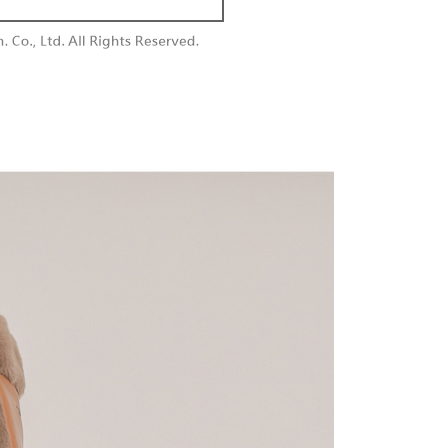
付款
恩沛科技股份有限公司提供之「AFTEE先享後付」服務完成之
依本服務之必要範圍內提供個人資料，並將交易相關給付款項請
0，滿NT$1,800(含以上)免運費
讓予恩沛科技股份有限公司。
個人資料處理事宜，請瀏覽以下網址：
1取貨
ee.tw/terms/#terms3
0，滿NT$1,600(含以上)免運費
年的使用者請事先徵得法定代理人或監護人之同意方可使用
E先享後付」，若未經同意申辦者引起之損失，本公司不負相關責
AFTEE先享後付」時，將依據個別帳號之用戶狀況，依本公司
00，滿NT$2,500(含以上)免運費
核予不同之上限額度；若仍有額度不足之情形，本公司將視審查
用戶進行身份認證。
配送
查看運費
一人註冊多個帳號或使用他人資訊註冊。若發現惡意使用之情
科技股份有限公司將有權停止該用戶之使用額度並採取法律行