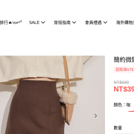
行🔥ᴛᴏᴘ⁵⁰
SALE
穿搭指南
會員禮遇
海外購物
簡約微開
超取滿NT$
NT$690
NT$3
顏色：咖
數量