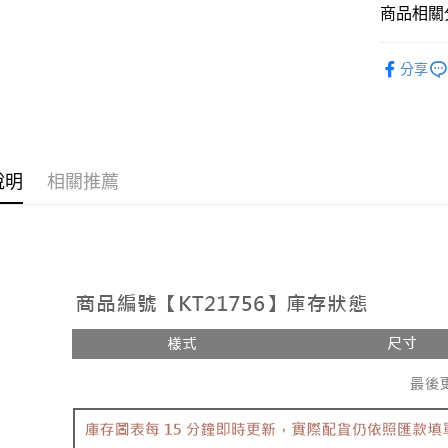
相關說明
商品相關分
【大哥付
AFTEE先
1.本服務
人氣商品
2.付款方
相關說明
分享
流程，驗
【裙子】
【關於「A
ATM付款
完成交易
AFTEE
3.實際核
便利好安
4.訂單成
１．簡單
消。如遇
２．便利
運送方式
無法說明
３．安心
說明
相關推薦
【繳款方
全家取貨
1.分期款
【「AFT
醒簡訊。
每筆NT$6
１．於結帳
2.透過簡
付」結帳
帳／街口支
付款後全
２．訂單
３．收到繳
每筆NT$6
【注意事
／ATM／
1.本服務
※ 請注意
已關閉，
用戶於交
絡購買商品
款買賣價
先享後付
每筆NT$10
2.基於同
※ 交易是
資料（包
是否繳費成
已關閉，請
用，由本
付客戶支
每筆NT$10
3.完整用
【注意事