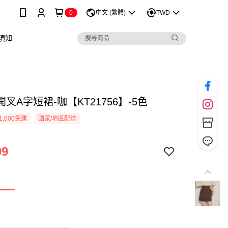
0
中文 (繁體)
TWD
須知
叉A字短裙-咖【KT21756】-5色
1,600免運
國家/地區配送
99