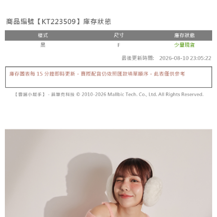
3. Tiada bayaran diperlukan apabila pesanan disahkan. Produk akan
mudah alih anda, memilih bilangan ansuran, dan menetapkan tarikh
dihantar ke alamat yang ditetapkan.
全家取貨付款
akhir pembayaran. Transaksi akan dianggap selesai setelah pembayaran
4. Setelah pesanan disahkan, anda akan menerima SMS pembayaran
disahkan.
NT$60/pesanan | Penghantaran percuma untuk pesanan
manakala ahli aplikasi akan menerima pemberitahuan tolak aplikasi
NT$1,800 atau lebih
AFTEE.
Had kredit yang diluluskan, tempoh ansuran yang tersedia, dan yuran
5. Tiada bayaran diperlukan apabila anda menerima produk. Sila buat
yang dikenakan adalah tertakluk kepada maklumat yang dinyatakan
pembayaran di empat kedai serbaneka utama, ATM atau perbankan
付款後全家取貨
pada halaman pengesahan transaksi seterusnya.
dalam talian dengan SMS pembayaran atau pemberitahuan tolak aplikasi
NT$60/pesanan | Penghantaran percuma untuk pesanan
AFTEE.
Jika transaksi tidak disahkan dalam masa 30 minit selepas pesanan
NT$1,600 atau lebih
dibuat, atau jika permohonan gagal dalam proses semakan, pesanan
Sila ambil perhatian bahawa tempoh pembayaran adalah 14 hari. Walau
akan dibatalkan secara automatik. Jika permohonan gagal pada
已關閉，請勿下單
bagaimanapun, bagi mereka yang telah memuat turun Aplikasi AFTEE
peringkat "semakan manual", ini bermakna kriteria pemarkahan sistem
dan mendaftar sebagai ahli AFTEE boleh menikmati tempoh pembayaran
NT$10,000/pesanan
tidak dipenuhi; butiran penilaian khusus tidak akan didedahkan.
sehingga 45 hari.
已關閉，請勿下單(付取)
[Arahan Pembayaran]
Tempoh pembayaran dikira dari masa kedai meminta pembayaran anda,
ditambah dengan bilangan hari yang boleh dilanjutkan oleh AFTEE. Anda
NT$10,000/pesanan
Pembayaran ansuran melalui OP Pay Later akan dibilkan secara
boleh melanjutkan tempoh pembayaran anda sebelum anda menerima
berasingan dan tidak termasuk dalam bil telekom anda. SMS peringatan
pesanan. Walau bagaimanapun, tiada jaminan bahawa anda boleh
7-11取貨付款
pembayaran akan dihantar selepas kitaran bil bulanan.
menerima pesanan anda semasa tempoh pembayaran (cth.: produk
NT$60/pesanan | Penghantaran percuma untuk pesanan
prapesanan atau produk yang mungkin mengambil masa yang lebih
Selepas mengakses bil melalui pautan dalam SMS, anda boleh
NT$1,800 atau lebih
lama untuk dihantar). Oleh itu, anda dikehendaki membuat pembayaran
menyelesaikan pembayaran anda melalui salah satu saluran berikut: kod
kepada AFTEE dalam tempoh sama ada anda menerima pesanan.
bar kedai serbaneka, kedai runcit Taiwan Mobile, pemindahan bank,
付款後7-11取貨
JKOPay, atau iPASS MONEY.
Kedua, Sekatan Pembayaran