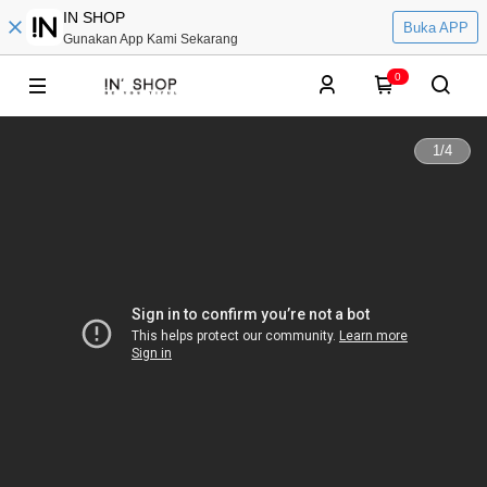
IN SHOP
Buka APP
Gunakan App Kami Sekarang
0
1
/
4