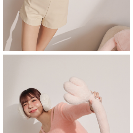
1. Perkhidmatan ini disediakan oleh "Taiwan Mobile Co., Ltd." untuk
membolehkan pengguna membeli produk atau perkhidmatan melalui
perkhidmatan ini semasa transaksi, dan kedai akan menyerahkan hak
tuntutan harga jual/beli ansuran kepada syarikat ini untuk membayar bil
menggunakan bil syarikat ini.
2. Berdasarkan tujuan kontrak persetujuan pembayaran menggunakan
"Pembayaran Ansuran Gogo", kedai akan memberikan maklumat peribadi
anda (termasuk nama, telefon atau alamat) kepada Taiwan Mobile untuk
pengumpulan, pemprosesan dan penggunaan, untuk pengesahan,
semakan dan pembetulan data yang diperlukan untuk bil ansuran oleh
Taiwan Mobile.
3. Sila baca syarat perkhidmatan pengguna secara lengkap melalui
pautan berikut: https://oppay.tw/userRule