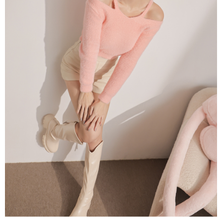
NT$60/pesanan | Penghantaran percuma untuk pesanan
1. Jumlah yang diperakui untuk pengguna kali pertama boleh sehingga
[Nota Penting]
NT$1,600 atau lebih
NT$10,000. Amaun diperakui sebenar yang diluluskan akan berdasarkan
keputusan pensijilan dan semakan oleh AFTEE.
Perkhidmatan ini disediakan oleh Taiwan Mobile Co., Ltd. (“Syarikat”),
宅配
2. Amaun perbelanjaan minimum mestilah lebih besar daripada NT$20.
yang membolehkan pelanggan membeli barangan atau perkhidmatan
3. Pada masa ini hanya tersedia untuk ahli Taiwan.
NT$100/pesanan | Penghantaran percuma untuk pesanan
melalui perkhidmatan ini pada masa transaksi. Hasil daripada pembelian
atau pembayaran ansuran akan dipindahkan oleh peniaga kepada
NT$2,500 atau lebih
Ketiga, Syarat Perkhidmatan
Syarikat, dan pelanggan hendaklah membuat pembayaran mengikut
Perkhidmatan AFTEE Beli Sekarang Bayar Kemudian disediakan oleh NP
perjanjian menggunakan sistem bil Syarikat.
國家/地區配送
Kadar Penghantaran
Taiwan, Inc. dan AFTEE akan membuat bil kepada pengguna. AFTEE
akan menggunakan data peribadi yang dikumpul (termasuk nama
Untuk memenuhi hubungan kontrak yang terjalin melalui persetujuan
pembeli, no. telefon, nama penerima, no. telefon, alamat penerima) untuk
penggunaan OP Pay Later, peniaga akan memberikan maklumat peribadi
penggunaan perkhidmatan. Sila rujuk kepada "Penyata Pengumpulan
anda (termasuk nama, nombor telefon, atau alamat) kepada Syarikat bagi
Data Peribadi, Pemprosesan, Penggunaan"
tujuan pengumpulan, pemprosesan dan penggunaan data yang
(https://aftee.tw/privacypolicy/
) untuk maklumat lanjut.
diperlukan untuk pengebilan ansuran, termasuk pengesahan,
pengesahan semula dan pembetulan.
Jumlah yang diperakui untuk pengguna kali pertama yang lulus
kelulusan boleh sehingga NT$10,000. Jika pengguna tidak membuat
Untuk terma perkhidmatan penuh, sila rujuk pautan berikut:
pembayaran dalam tempoh tersebut, yuran pembayaran lewat sebanyak
https://oppay.tw/userRule
" target="_blank" class="link revert-
20% setahun akan dikenakan. Pengguna bawah umur dikehendaki
style">https://oppay.tw/userRule
mendapatkan kebenaran daripada ibu bapa atau penjaga yang sah
untuk menggunakan AFTEE.
【Panduan Penggunaan Pembayaran Ansuran Gogo】
1. Perkhidmatan ini disediakan oleh Taiwan Mobile, pengguna telefon
Sila hubungi NP Taiwan Inc. di
cs_tw@netprotections.co.jp
jika anda
mudah alih boleh segera menggunakan tanpa perlu memohon lagi.
mempunyai sebarang kebimbangan mengenai pemprosesan dan
(Hanya untuk nombor langganan peribadi, tidak terbuka untuk syarikat
penggunaan pada data peribadi. Jika anda tidak bersetuju dengan data