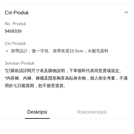
Kaedah Pembayaran
Ciri Produk
Kad Kredit (Bayaran Penuh)
No. Produk
Pengambilan di Kedai Serbaneka
9458339
LINE Pay
Ciri Produk
Apple Pay
肩帶設計；微一字領、肩帶長度10.5cm；水貂毛面料
JKOPAY
Sorotan Produk
Google Pay
*訂購前請詳閱尺寸表及購物說明，下單後即代表同意賣場規定。
*內搭褲、內褲、褲襪及隱形胸罩為貼身衣物，個人衛生考量，不適
OP Pay Later
用於七日鑑賞期，恕不接受退貨。
Deskripsi
[Terma Penggunaan untuk OP Pay Later]
AFTEE
Perkhidmatan ini disediakan oleh Taiwan Mobile dan tersedia untuk
Deskripsi
pengguna Taiwan Mobile tanpa memerlukan permohonan tambahan.
Deskripsi
Rekomendasi
Pertama, Mengenai Perkhidmatan AFTEE Beli Sekarang Bayar Kemudian
Pemindahan ATM
1. Dengan memilih AFTEE sebagai kaedah pembayaran, mesej
Jika anda memilih OP Pay Later sebagai kaedah pembayaran, sistem
pengesahan AFTEE akan muncul.
akan mengarahkan anda secara automatik ke proses transaksi OP Pay
2. Anda boleh meneruskan pembayaran selepas pengesahan SMS.
Pilihan Penghantaran
Later selepas pesanan dibuat. Anda perlu mengesahkan nombor telefon