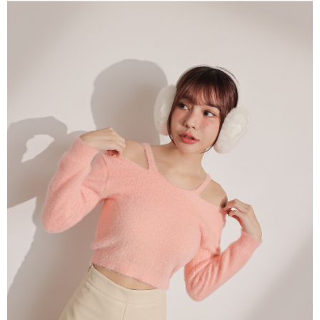
dan kad prabayar)
peribadi yang disenaraikan seperti di atas akan dikumpul dan digunakan
2. Pilihan kaedah pembayaran "Pembayaran Ansuran Gogo", selepas
oleh AFTEE, sila jangan gunakan perkhidmatan ini.
pesanan ditubuhkan, akan secara automatik dialihkan ke proses
transaksi Gogo, selepas pengesahan nombor telefon, pilih bilangan
ansuran yang diingini, tarikh akhir pembayaran, dan setelah
mengesahkan pembayaran, transaksi akan selesai.
3. Jumlah kelulusan sebenar, bilangan ansuran dan jumlah bayaran
adalah berdasarkan halaman pengesahan transaksi seterusnya.
4. Dalam masa 30 minit selepas pesanan ditubuhkan, jika tidak pergi
untuk mengesahkan transaksi atau jika tidak lulus semakan, pesanan
akan dibatalkan secara automatik. Jika terdapat situasi "pindah untuk
semakan khusus" yang tidak lulus, ini menunjukkan bahawa sistem
penilaian tidak mencukupi, tiada penjelasan mengenai kandungan
penilaian boleh diberikan.
【Penerangan Kaedah Pembayaran】
1. Pembayaran ansuran tidak digabungkan dalam bil telekomunikasi,
"Pembayaran Ansuran Gogo" akan menghantar SMS peringatan
pembayaran selepas tarikh penyelesaian bulanan.
2. Melalui pautan SMS untuk membuka bil, anda boleh memilih untuk
membayar melalui "Kod bar kedai serbaneka / Kedai rasmi Taiwan
Mobile / Pemindahan bank / Pembayaran J街口 / iPASS MONEY" dan
saluran lain.
【Nota Penting】