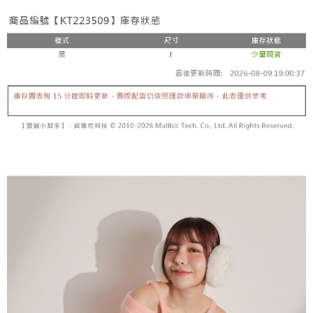
4. 注文成立後30分以内に確認取引を行わない場合や審査が通過しない場
す。
全家取貨付款
合、注文は自動的にキャンセルされます。「転専審査」に未通過の状況が
4.ご注文が完了すると、携帯に支払い通知のSMSが届きます。アプリ会員
発生した場合は、システムの評価基準に達していないことを意味し、評価
配送毎にNT$60、NT$1,800以上で送料無料
の場合は、AFTEE アプリプッシュ通知が届きます。
内容についての説明はいたしかねます。
5.商品受け取り時のお支払いは不要です。商品を確かめてから、SMSまた
付款後全家取貨
はアプリの通知に従って、4大コンビニ、またはATM/オンラインバンキン
グでお支払いください。
配送毎にNT$60、NT$1,600以上で送料無料
【支払い方法の説明】
1. 分割払いの金額は電信請求書に統合されず、「OP Pay Later」は毎月の
代金納付期限は最短で 14 日以内ですので、ご注意ください。AFTEE アプ
已關閉，請勿下單
締め日後に支払いリマインダーのSMSを送信します。
リをダウンロードして AFTEE 会員になるとお支払い期限を最長 45 日以内
2. SMSのリンクを通じて請求書を開いた後、「コンビニバーコード／台湾
配送毎にNT$10,000
まで延長できます。
大直営店舗／銀行振込／街口支払い／iPASS MONEY」などのチャネルで
支払いを選択できます。
已關閉，請勿下單(付取)
お支払期限は、ショップが請求した期日と、AFTEEで延長できる日数をも
とに計算されます。AFTEEで注文すると、商品を受け取るまで支払い期限
配送毎にNT$10,000
【注意事項】
を延長できますが、商品を期限内に受け取れない場合があります（例：予
1. 本サービスは「台湾大哥大株式会社」（以下「当社」といいます）によ
約商品や商品到着日が比較的遅い商品）。そのため、商品到着の有無に関
7-11取貨付款
って提供され、ユーザーが取引時に本サービスを通じて商品やサービスを
わらず、AFTEEで指定された期限内にお支払いください。
購入できるようにし、店舗が売買／分割払い売買の債権を当社に譲渡した
配送毎にNT$60、NT$1,800以上で送料無料
後、契約に基づいて当社の請求書で帳款を支払うことになります。
二、支払い限度額
2. 「OP Pay Later」を利用する契約関係の目的から、店舗はあなたの個人
付款後7-11取貨
1.初回 AFTEEを ご利用の際に、認証結果及び当社の審査の結果に基づ
情報（名前、電話または住所を含む）を台湾大哥大に提供し、収集、処理
き、限度額が設定されます。
配送毎にNT$60、NT$1,600以上で送料無料
および利用するために、当社があなた本人と分割請求書に必要な情報の確
2.決済金額は最低NT$20です。
認、照合および修正を行います。
3.現在、台湾の会員のみご利用いただけます。
宅配
3. 完全なユーザーサービス規約については、以下のリンクを参照してくだ
さい：
https://oppay.tw/userRule
三、利用規約「AFTEE代金後払い」（以下当サービスという）はネットプ
配送毎にNT$100、NT$2,500以上で送料無料
ロテクションズ（以下 AFTEE という）が提供し、AFTEEが代金を徴収し