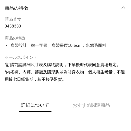
お支払い方法
商品の特徴
クレジットカード1回払い
商品番号
コンビニ店頭代金引換
9458339
LINE Pay
商品の特徴
Apple Pay
肩帶設計；微一字領、肩帶長度10.5cm；水貂毛面料
JKOPAY
セールスポイント
*訂購前請詳閱尺寸表及購物說明，下單後即代表同意賣場規定。
Google Pay
*內搭褲、內褲、褲襪及隱形胸罩為貼身衣物，個人衛生考量，不適
OP Pay Later
用於七日鑑賞期，恕不接受退貨。
説明
【OP Pay Later 使用説明】
AFTEE代金後払い
1. 本サービスは台湾大哥大によって提供され、台湾大哥大のユーザーは追
加の申請なしで即時に利用可能です。
説明
詳細について
おすすめ関連商品
2. 支払い方法で「OP Pay Later」を選択すると、注文が成立した後に自動
一、 AFTEE代金後払いについて
的に OP Pay Later の取引プロセスに移行し、携帯番号を確認後、分割払
ATM払い
1.お支払い方法でAFTEE代金後払いを選択すると、携帯電話認証ウィンド
いの回数や支払い期限を選択し、支払いを確認すると取引が完了します。
ウが表示されます。
3. 実際の承認額、分割回数および費用については、後続の取引確認ページ
2.SMSで認証してお支払い手続を進めてください。
配送方法
を基準とします。
3.注文するときのお支払いは不要です。商品はご指定の住所に配送されま