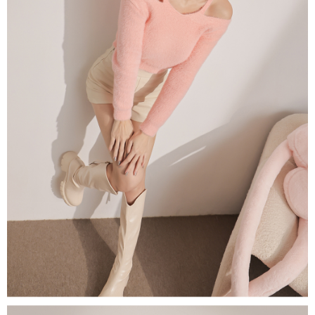
ます。当サービスご利用の際に提供しなければならない個人情報（注文者
國家/地區配送
送料を確認
の氏名、電話番号、受取人の氏名、電話番号、受取人住所を含むがこれに
限らない）は、AFTEEに渡され当サービスで必要な範囲内で利用されま
す。AFTEEの個人情報の収集、処理、利用について、詳細はAFTEE公式ホ
ームページの『個人情報の収集、処理及び利用に関する声明』をご参照く
ださい（
https://aftee.tw/privacypolicy/
）。
AFTEEの初回ご利用の際に、審査を通過すれば、最高額がNT$10,000にな
ります。支払い期限を過ぎた場合、その金額に基づいて年利20%の遅延滞
納金が加算されます。未成年の利用者は、事前に法定代理人または後見人
の同意を得ればAFTEEをご利用いただけます。
個人情報の処理、利用について疑問がある、または関連する法律の権利を
行使したい場合は、ネットプロテクションズ
cs_tw@netprotections.co.jp
にご連絡ください。上記に示した個人情報を、必要な購入注文書とあわせ
てAFTEEにご提供いただく、またはAFTEEにあなたの個人情報の収集、処
理、利用を許可することににご同意いただけない場合は、当サービスを選
択しないでください。