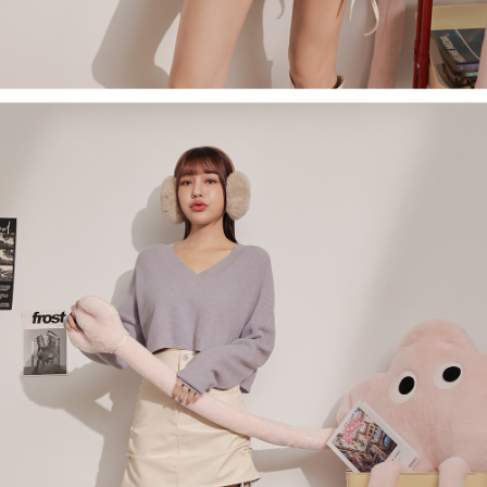
Sila hubungi NP Taiwan Inc. di
cs_tw@netprotections.co.jp
jika anda
mudah alih boleh segera menggunakan tanpa perlu memohon lagi.
mempunyai sebarang kebimbangan mengenai pemprosesan dan
(Hanya untuk nombor langganan peribadi, tidak terbuka untuk syarikat
penggunaan pada data peribadi. Jika anda tidak bersetuju dengan data
dan kad prabayar)
peribadi yang disenaraikan seperti di atas akan dikumpul dan digunakan
2. Pilihan kaedah pembayaran "Pembayaran Ansuran Gogo", selepas
oleh AFTEE, sila jangan gunakan perkhidmatan ini.
pesanan ditubuhkan, akan secara automatik dialihkan ke proses
transaksi Gogo, selepas pengesahan nombor telefon, pilih bilangan
ansuran yang diingini, tarikh akhir pembayaran, dan setelah
mengesahkan pembayaran, transaksi akan selesai.
3. Jumlah kelulusan sebenar, bilangan ansuran dan jumlah bayaran
adalah berdasarkan halaman pengesahan transaksi seterusnya.
4. Dalam masa 30 minit selepas pesanan ditubuhkan, jika tidak pergi
untuk mengesahkan transaksi atau jika tidak lulus semakan, pesanan
akan dibatalkan secara automatik. Jika terdapat situasi "pindah untuk
semakan khusus" yang tidak lulus, ini menunjukkan bahawa sistem
penilaian tidak mencukupi, tiada penjelasan mengenai kandungan
penilaian boleh diberikan.
【Penerangan Kaedah Pembayaran】
1. Pembayaran ansuran tidak digabungkan dalam bil telekomunikasi,
"Pembayaran Ansuran Gogo" akan menghantar SMS peringatan
pembayaran selepas tarikh penyelesaian bulanan.
2. Melalui pautan SMS untuk membuka bil, anda boleh memilih untuk
membayar melalui "Kod bar kedai serbaneka / Kedai rasmi Taiwan
Mobile / Pemindahan bank / Pembayaran J街口 / iPASS MONEY" dan
saluran lain.