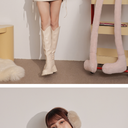
【Nota Penting】
1. Perkhidmatan ini disediakan oleh "Taiwan Mobile Co., Ltd." untuk
membolehkan pengguna membeli produk atau perkhidmatan melalui
perkhidmatan ini semasa transaksi, dan kedai akan menyerahkan hak
tuntutan harga jual/beli ansuran kepada syarikat ini untuk membayar bil
menggunakan bil syarikat ini.
2. Berdasarkan tujuan kontrak persetujuan pembayaran menggunakan
"Pembayaran Ansuran Gogo", kedai akan memberikan maklumat peribadi
anda (termasuk nama, telefon atau alamat) kepada Taiwan Mobile untuk
pengumpulan, pemprosesan dan penggunaan, untuk pengesahan,
semakan dan pembetulan data yang diperlukan untuk bil ansuran oleh
Taiwan Mobile.
3. Sila baca syarat perkhidmatan pengguna secara lengkap melalui
pautan berikut: https://oppay.tw/userRule