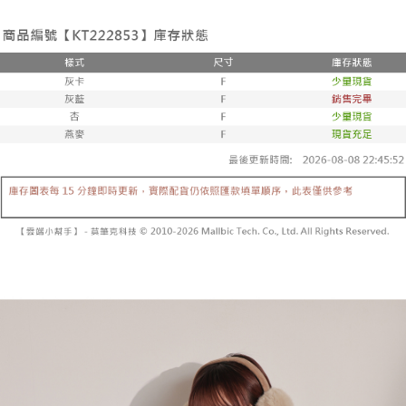
Jika anda memilih OP Pay Later sebagai kaedah pembayaran, sistem
pengesahan AFTEE akan muncul.
akan mengarahkan anda secara automatik ke proses transaksi OP Pay
2. Anda boleh meneruskan pembayaran selepas pengesahan SMS.
Pilihan Penghantaran
Later selepas pesanan dibuat. Anda perlu mengesahkan nombor telefon
3. Tiada bayaran diperlukan apabila pesanan disahkan. Produk akan
mudah alih anda, memilih bilangan ansuran, dan menetapkan tarikh
dihantar ke alamat yang ditetapkan.
全家取貨付款
akhir pembayaran. Transaksi akan dianggap selesai setelah pembayaran
4. Setelah pesanan disahkan, anda akan menerima SMS pembayaran
disahkan.
NT$60/pesanan | Penghantaran percuma untuk pesanan
manakala ahli aplikasi akan menerima pemberitahuan tolak aplikasi
NT$1,800 atau lebih
AFTEE.
Had kredit yang diluluskan, tempoh ansuran yang tersedia, dan yuran
5. Tiada bayaran diperlukan apabila anda menerima produk. Sila buat
yang dikenakan adalah tertakluk kepada maklumat yang dinyatakan
pembayaran di empat kedai serbaneka utama, ATM atau perbankan
付款後全家取貨
pada halaman pengesahan transaksi seterusnya.
dalam talian dengan SMS pembayaran atau pemberitahuan tolak aplikasi
NT$60/pesanan | Penghantaran percuma untuk pesanan
AFTEE.
Jika transaksi tidak disahkan dalam masa 30 minit selepas pesanan
NT$1,600 atau lebih
dibuat, atau jika permohonan gagal dalam proses semakan, pesanan
Sila ambil perhatian bahawa tempoh pembayaran adalah 14 hari. Walau
akan dibatalkan secara automatik. Jika permohonan gagal pada
已關閉，請勿下單
bagaimanapun, bagi mereka yang telah memuat turun Aplikasi AFTEE
peringkat "semakan manual", ini bermakna kriteria pemarkahan sistem
dan mendaftar sebagai ahli AFTEE boleh menikmati tempoh pembayaran
NT$10,000/pesanan
tidak dipenuhi; butiran penilaian khusus tidak akan didedahkan.
sehingga 45 hari.
已關閉，請勿下單(付取)
[Arahan Pembayaran]
Tempoh pembayaran dikira dari masa kedai meminta pembayaran anda,
ditambah dengan bilangan hari yang boleh dilanjutkan oleh AFTEE. Anda
NT$10,000/pesanan
Pembayaran ansuran melalui OP Pay Later akan dibilkan secara
boleh melanjutkan tempoh pembayaran anda sebelum anda menerima
berasingan dan tidak termasuk dalam bil telekom anda. SMS peringatan
pesanan. Walau bagaimanapun, tiada jaminan bahawa anda boleh
7-11取貨付款
pembayaran akan dihantar selepas kitaran bil bulanan.
menerima pesanan anda semasa tempoh pembayaran (cth.: produk
NT$60/pesanan | Penghantaran percuma untuk pesanan
prapesanan atau produk yang mungkin mengambil masa yang lebih
Selepas mengakses bil melalui pautan dalam SMS, anda boleh
NT$1,800 atau lebih
lama untuk dihantar). Oleh itu, anda dikehendaki membuat pembayaran
menyelesaikan pembayaran anda melalui salah satu saluran berikut: kod