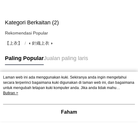
Kategori Berkaitan (2)
Rekomendasi Popular
【上衣】
◖ 針織上衣 ◗
Paling Popular
Jualan paling laris
Laman web ini ada menggunakan kuki. Sekiranya anda ingin mengetahui
Tag Popular
secara terperinci bagaimana kuki digunakan di laman web ini, dan bagaimana
untuk mengubah tetapan kuki komputer anda. Jika anda tidak mahu
menggunakan kuki di komputer anda, sila rujuk penerangan mengenai kuki.
Butiran >
Dasar Privasi
Laman web ini ada menggunakan kuki. Sekiranya anda ingin
mengetahui secara terperinci bagaimana kuki digunakan di laman web ini,
dan bagaimana untuk mengubah tetapan kuki komputer anda. Jika anda tidak
Faham
mahu menggunakan kuki di komputer anda, sila rujuk penerangan mengenai
kuki.