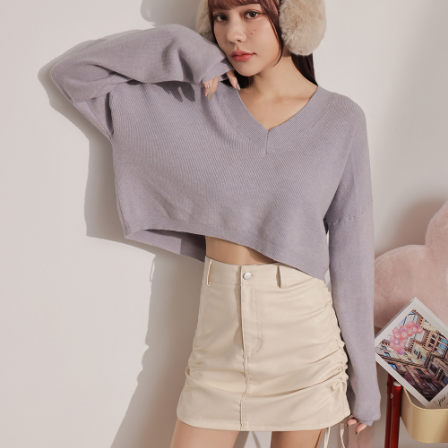
kepada AFTEE dalam tempoh sama ada anda menerima pesanan.
bar kedai serbaneka, kedai runcit Taiwan Mobile, pemindahan bank,
付款後7-11取貨
JKOPay, atau iPASS MONEY.
Kedua, Sekatan Pembayaran
NT$60/pesanan | Penghantaran percuma untuk pesanan
1. Jumlah yang diperakui untuk pengguna kali pertama boleh sehingga
[Nota Penting]
NT$1,600 atau lebih
NT$10,000. Amaun diperakui sebenar yang diluluskan akan berdasarkan
keputusan pensijilan dan semakan oleh AFTEE.
Perkhidmatan ini disediakan oleh Taiwan Mobile Co., Ltd. (“Syarikat”),
宅配
2. Amaun perbelanjaan minimum mestilah lebih besar daripada NT$20.
yang membolehkan pelanggan membeli barangan atau perkhidmatan
3. Pada masa ini hanya tersedia untuk ahli Taiwan.
NT$100/pesanan | Penghantaran percuma untuk pesanan
melalui perkhidmatan ini pada masa transaksi. Hasil daripada pembelian
atau pembayaran ansuran akan dipindahkan oleh peniaga kepada
NT$2,500 atau lebih
Ketiga, Syarat Perkhidmatan
Syarikat, dan pelanggan hendaklah membuat pembayaran mengikut
Perkhidmatan AFTEE Beli Sekarang Bayar Kemudian disediakan oleh NP
perjanjian menggunakan sistem bil Syarikat.
國家/地區配送
Kadar Penghantaran
Taiwan, Inc. dan AFTEE akan membuat bil kepada pengguna. AFTEE
akan menggunakan data peribadi yang dikumpul (termasuk nama
Untuk memenuhi hubungan kontrak yang terjalin melalui persetujuan
pembeli, no. telefon, nama penerima, no. telefon, alamat penerima) untuk
penggunaan OP Pay Later, peniaga akan memberikan maklumat peribadi
penggunaan perkhidmatan. Sila rujuk kepada "Penyata Pengumpulan
anda (termasuk nama, nombor telefon, atau alamat) kepada Syarikat bagi
Data Peribadi, Pemprosesan, Penggunaan"
tujuan pengumpulan, pemprosesan dan penggunaan data yang
(https://aftee.tw/privacypolicy/
) untuk maklumat lanjut.
diperlukan untuk pengebilan ansuran, termasuk pengesahan,
pengesahan semula dan pembetulan.
Jumlah yang diperakui untuk pengguna kali pertama yang lulus
kelulusan boleh sehingga NT$10,000. Jika pengguna tidak membuat
Untuk terma perkhidmatan penuh, sila rujuk pautan berikut:
pembayaran dalam tempoh tersebut, yuran pembayaran lewat sebanyak
https://oppay.tw/userRule
" target="_blank" class="link revert-
20% setahun akan dikenakan. Pengguna bawah umur dikehendaki
style">https://oppay.tw/userRule
mendapatkan kebenaran daripada ibu bapa atau penjaga yang sah
untuk menggunakan AFTEE.
【Panduan Penggunaan Pembayaran Ansuran Gogo】
1. Perkhidmatan ini disediakan oleh Taiwan Mobile, pengguna telefon