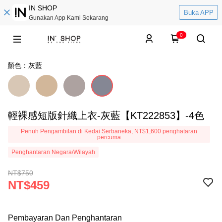
IN SHOP
Buka APP
Gunakan App Kami Sekarang
0
顏色：灰藍
輕裸感短版針織上衣-灰藍【KT222853】-4色
Penuh Pengambilan di Kedai Serbaneka, NT$1,600 penghataran
percuma
Penghantaran Negara/Wilayah
NT$750
NT$459
Pembayaran Dan Penghantaran