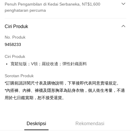
Penuh Pengambilan di Kedai Serbaneka, NT$1,600
penghataran percuma
Kaedah Pembayaran
Ciri Produk
Kad Kredit (Bayaran Penuh)
No. Produk
Pengambilan di Kedai Serbaneka
9458233
LINE Pay
Ciri Produk
Apple Pay
寬鬆短版；V領；羅紋收邊；彈性針織面料
JKOPAY
Sorotan Produk
Google Pay
*訂購前請詳閱尺寸表及購物說明，下單後即代表同意賣場規定。
*內搭褲、內褲、褲襪及隱形胸罩為貼身衣物，個人衛生考量，不適
OP Pay Later
用於七日鑑賞期，恕不接受退貨。
Deskripsi
[Terma Penggunaan untuk OP Pay Later]
AFTEE
Perkhidmatan ini disediakan oleh Taiwan Mobile dan tersedia untuk
Deskripsi
pengguna Taiwan Mobile tanpa memerlukan permohonan tambahan.
Deskripsi
Rekomendasi
Pertama, Mengenai Perkhidmatan AFTEE Beli Sekarang Bayar Kemudian
Pemindahan ATM
1. Dengan memilih AFTEE sebagai kaedah pembayaran, mesej