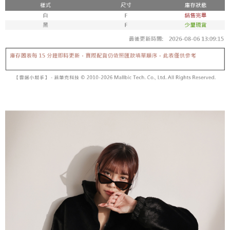
【「AFTEE先享後付」結帳流程】
醒簡訊。
１．於結帳方式選擇「AFTEE先享後付」後，將跳轉至「AFTEE先享後付」
2.透過簡訊連結打開帳單後，可選擇「超商條碼／台灣大直營門市／銀行轉
付款後全家取貨
結帳頁面，進行簡訊認證並確認金額後，即可完成結帳。
帳／街口支付／iPASS MONEY」等通路繳費。
２．訂單成立數日內，您將收到繳費通知簡訊。
每筆NT$60，滿NT$1,600(含以上)免運費
３．收到繳費通知簡訊後14天內，點擊此簡訊中的連結，可透過四大超商／
【注意事項】
ATM／網路銀行／等多元方式進行付款，方視為交易完成。
已關閉，請勿下單
1.本服務係由「台灣大哥大股份有限公司」（以下簡稱本公司）所提供，讓
※ 請注意：結帳手續完成當下不需立刻繳費，但若您需要取消訂單，請聯絡
用戶於交易時，得透過本服務購買商品或服務，並由商店將買賣／分期付款
每筆NT$10,000
購買商品的店家。未經商家同意取消之訂單仍視為有效，需透過AFTEE先享
買賣價金債權讓與本公司後，依約使用本公司帳單繳交帳款。
後付繳納相關費用。
2.基於同意付款使用「大哥付你分期」之契約關係目的，商店將以您的個人
已關閉，請勿下單(付取)
※ 交易是否成功請以「AFTEE先享後付 」之結帳頁面顯示為準，若有關於
資料（包含姓名、電話或地址）提供予台灣大哥大進項蒐集、處理及利用，
是否繳費成功／繳費後需取消欲退款等相關疑問，請聯繫「AFTEE先享後付
每筆NT$10,000
由本公司與您本人進行分期帳單所需資料之確認、核對及更正。
客戶支援中心」
https://netprotections.freshdesk.com/support/home
3.完整用戶服務條款，請詳閱以下連結：
https://oppay.tw/userRule
7-11取貨付款
【注意事項】
１．透過由恩沛科技股份有限公司提供之「AFTEE先享後付」服務完成之交
每筆NT$60，滿NT$1,800(含以上)免運費
易，需依本服務之必要範圍內提供個人資料，並將交易相關給付款項請求債
權轉讓予恩沛科技股份有限公司。
付款後7-11取貨
２．關於個人資料處理事宜，請瀏覽以下網址：
每筆NT$60，滿NT$1,600(含以上)免運費
https://aftee.tw/terms/#terms3
３．未成年的使用者請事先徵得法定代理人或監護人之同意方可使用
宅配
「AFTEE先享後付」，若未經同意申辦者引起之損失，本公司不負相關責
任。
每筆NT$100，滿NT$2,500(含以上)免運費
４．使用「AFTEE先享後付」時，將依據個別帳號之用戶狀況，依本公司即
時審查核予不同之上限額度；若仍有額度不足之情形，本公司將視審查結果
國家/地區配送
查看運費
請求用戶進行身份認證。