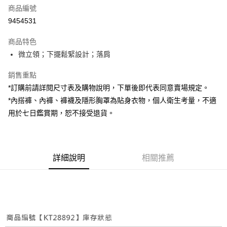
商品編號
超商取貨付款
9454531
LINE Pay
商品特色
Apple Pay
微立領；下擺鬆緊設計；落肩
街口支付
銷售重點
*訂購前請詳閱尺寸表及購物說明，下單後即代表同意賣場規定。
Google Pay
*內搭褲、內褲、褲襪及隱形胸罩為貼身衣物，個人衛生考量，不適
大哥付你分期
用於七日鑑賞期，恕不接受退貨。
相關說明
【大哥付你分期使用說明】
AFTEE先享後付
1.本服務由台灣大哥大提供，台灣大哥大用戶可立即使用無須另外申請。
2.付款方式選擇「大哥付你分期」，訂單成立後會自動跳轉到大哥付的交易
相關說明
詳細說明
相關推薦
流程，驗證手機門號後，選擇欲分期的期數、繳款截止日，確認付款後即完
【關於「AFTEE先享後付」】
成交易。
ATM付款
AFTEE先享後付是「在收到商品之後才付款」的支付方式。 讓您購物簡單
3.實際核准額度、可分期數及費用金額請依後續交易確認頁面所載為準。
便利好安心！
4.訂單成立30分鐘內，如未前往確認交易或遇審核未通過，訂單將自動取
１．簡單：不需註冊會員、不需綁卡、不需儲值。
運送方式
消。如遇「轉專審核」未通過狀況，表示未達大哥付你分期系統評分，恕無
２．便利：只要手機號碼，簡訊認證，即可結帳。
法說明評估內容。
３．安心：先確認商品／服務後，再付款。
全家取貨付款
【繳款方式說明】
1.分期款項不併入電信帳單，「大哥付你分期」於每月結算日後寄送繳費提
每筆NT$60，滿NT$1,800(含以上)免運費