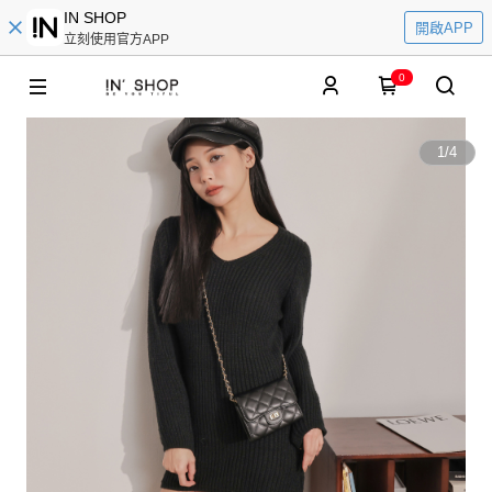
IN SHOP
開啟APP
立刻使用官方APP
0
1
/
4