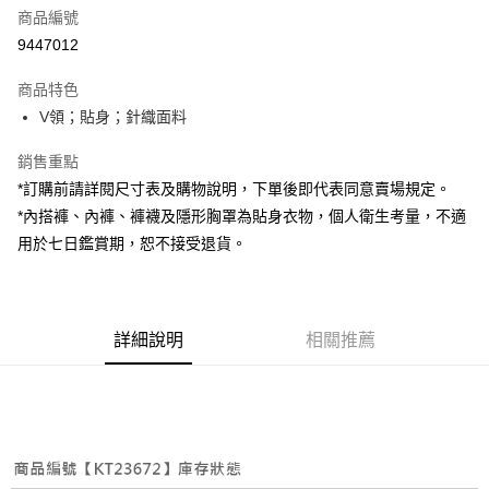
商品編號
超商取貨付款
9447012
LINE Pay
商品特色
Apple Pay
V領；貼身；針織面料
街口支付
銷售重點
*訂購前請詳閱尺寸表及購物說明，下單後即代表同意賣場規定。
Google Pay
*內搭褲、內褲、褲襪及隱形胸罩為貼身衣物，個人衛生考量，不適
大哥付你分期
用於七日鑑賞期，恕不接受退貨。
相關說明
【大哥付你分期使用說明】
AFTEE先享後付
1.本服務由台灣大哥大提供，台灣大哥大用戶可立即使用無須另外申請。
2.付款方式選擇「大哥付你分期」，訂單成立後會自動跳轉到大哥付的交易
相關說明
詳細說明
相關推薦
流程，驗證手機門號後，選擇欲分期的期數、繳款截止日，確認付款後即完
【關於「AFTEE先享後付」】
成交易。
ATM付款
AFTEE先享後付是「在收到商品之後才付款」的支付方式。 讓您購物簡單
3.實際核准額度、可分期數及費用金額請依後續交易確認頁面所載為準。
便利好安心！
4.訂單成立30分鐘內，如未前往確認交易或遇審核未通過，訂單將自動取
１．簡單：不需註冊會員、不需綁卡、不需儲值。
運送方式
消。如遇「轉專審核」未通過狀況，表示未達大哥付你分期系統評分，恕無
２．便利：只要手機號碼，簡訊認證，即可結帳。
法說明評估內容。
３．安心：先確認商品／服務後，再付款。
全家取貨付款
【繳款方式說明】
1.分期款項不併入電信帳單，「大哥付你分期」於每月結算日後寄送繳費提
每筆NT$60，滿NT$1,800(含以上)免運費