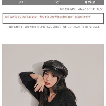
【「AFTEE先享後付」結帳流程】
醒簡訊。
１．於結帳方式選擇「AFTEE先享後付」後，將跳轉至「AFTEE先享後付」
2.透過簡訊連結打開帳單後，可選擇「超商條碼／台灣大直營門市／銀行轉
付款後全家取貨
結帳頁面，進行簡訊認證並確認金額後，即可完成結帳。
帳／街口支付／iPASS MONEY」等通路繳費。
２．訂單成立數日內，您將收到繳費通知簡訊。
每筆NT$60，滿NT$1,600(含以上)免運費
３．收到繳費通知簡訊後14天內，點擊此簡訊中的連結，可透過四大超商／
【注意事項】
ATM／網路銀行／等多元方式進行付款，方視為交易完成。
已關閉，請勿下單
1.本服務係由「台灣大哥大股份有限公司」（以下簡稱本公司）所提供，讓
※ 請注意：結帳手續完成當下不需立刻繳費，但若您需要取消訂單，請聯絡
用戶於交易時，得透過本服務購買商品或服務，並由商店將買賣／分期付款
每筆NT$10,000
購買商品的店家。未經商家同意取消之訂單仍視為有效，需透過AFTEE先享
買賣價金債權讓與本公司後，依約使用本公司帳單繳交帳款。
後付繳納相關費用。
2.基於同意付款使用「大哥付你分期」之契約關係目的，商店將以您的個人
已關閉，請勿下單(付取)
※ 交易是否成功請以「AFTEE先享後付 」之結帳頁面顯示為準，若有關於
資料（包含姓名、電話或地址）提供予台灣大哥大進項蒐集、處理及利用，
是否繳費成功／繳費後需取消欲退款等相關疑問，請聯繫「AFTEE先享後付
每筆NT$10,000
由本公司與您本人進行分期帳單所需資料之確認、核對及更正。
客戶支援中心」
https://netprotections.freshdesk.com/support/home
3.完整用戶服務條款，請詳閱以下連結：
https://oppay.tw/userRule
7-11取貨付款
【注意事項】
１．透過由恩沛科技股份有限公司提供之「AFTEE先享後付」服務完成之交
每筆NT$60，滿NT$1,800(含以上)免運費
易，需依本服務之必要範圍內提供個人資料，並將交易相關給付款項請求債
權轉讓予恩沛科技股份有限公司。
付款後7-11取貨
２．關於個人資料處理事宜，請瀏覽以下網址：
每筆NT$60，滿NT$1,600(含以上)免運費
https://aftee.tw/terms/#terms3
３．未成年的使用者請事先徵得法定代理人或監護人之同意方可使用
宅配
「AFTEE先享後付」，若未經同意申辦者引起之損失，本公司不負相關責
任。
每筆NT$100，滿NT$2,500(含以上)免運費
４．使用「AFTEE先享後付」時，將依據個別帳號之用戶狀況，依本公司即
時審查核予不同之上限額度；若仍有額度不足之情形，本公司將視審查結果
國家/地區配送
查看運費
請求用戶進行身份認證。