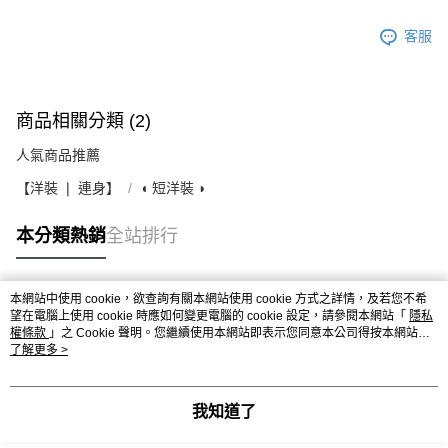
客服
商品相關分類 (2)
人氣商品推薦
【洋裝 ❘ 連身】
◖ 短洋裝 ◗
本分類熱銷
全站排行
本網站中使用 cookie，欲查詢有關本網站使用 cookie 方式之詳情，及若您不希
熱門標籤
望在電腦上使用 cookie 時應如何變更電腦的 cookie 設定，請參閱本網站「
隱私
權條款
」之 Cookie 聲明。您繼續使用本網站即表示您同意本公司得按本網站使
用條款之 Cookie 聲明使用 cookie。
了解更多 >
我知道了