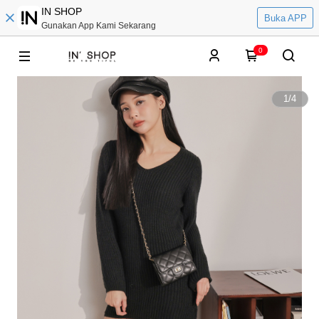
IN SHOP
Buka APP
Gunakan App Kami Sekarang
0
1
/
4