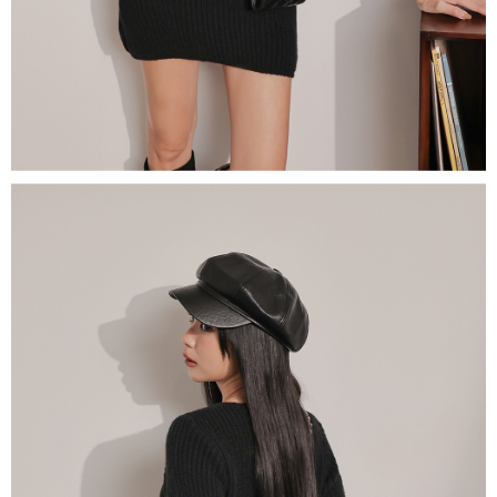
1. Perkhidmatan ini disediakan oleh "Taiwan Mobile Co., Ltd." untuk
membolehkan pengguna membeli produk atau perkhidmatan melalui
perkhidmatan ini semasa transaksi, dan kedai akan menyerahkan hak
tuntutan harga jual/beli ansuran kepada syarikat ini untuk membayar bil
menggunakan bil syarikat ini.
2. Berdasarkan tujuan kontrak persetujuan pembayaran menggunakan
"Pembayaran Ansuran Gogo", kedai akan memberikan maklumat peribadi
anda (termasuk nama, telefon atau alamat) kepada Taiwan Mobile untuk
pengumpulan, pemprosesan dan penggunaan, untuk pengesahan,
semakan dan pembetulan data yang diperlukan untuk bil ansuran oleh
Taiwan Mobile.
3. Sila baca syarat perkhidmatan pengguna secara lengkap melalui
pautan berikut: https://oppay.tw/userRule