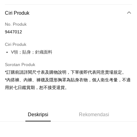
Kaedah Pembayaran
Ciri Produk
Kad Kredit (Bayaran Penuh)
No. Produk
Pengambilan di Kedai Serbaneka
9447012
LINE Pay
Ciri Produk
Apple Pay
V領；貼身；針織面料
JKOPAY
Sorotan Produk
Google Pay
*訂購前請詳閱尺寸表及購物說明，下單後即代表同意賣場規定。
*內搭褲、內褲、褲襪及隱形胸罩為貼身衣物，個人衛生考量，不適
OP Pay Later
用於七日鑑賞期，恕不接受退貨。
Deskripsi
[Terma Penggunaan untuk OP Pay Later]
AFTEE
Perkhidmatan ini disediakan oleh Taiwan Mobile dan tersedia untuk
Deskripsi
pengguna Taiwan Mobile tanpa memerlukan permohonan tambahan.
Deskripsi
Rekomendasi
Pertama, Mengenai Perkhidmatan AFTEE Beli Sekarang Bayar Kemudian
Pemindahan ATM
1. Dengan memilih AFTEE sebagai kaedah pembayaran, mesej
Jika anda memilih OP Pay Later sebagai kaedah pembayaran, sistem
pengesahan AFTEE akan muncul.
akan mengarahkan anda secara automatik ke proses transaksi OP Pay
2. Anda boleh meneruskan pembayaran selepas pengesahan SMS.
Pilihan Penghantaran
Later selepas pesanan dibuat. Anda perlu mengesahkan nombor telefon