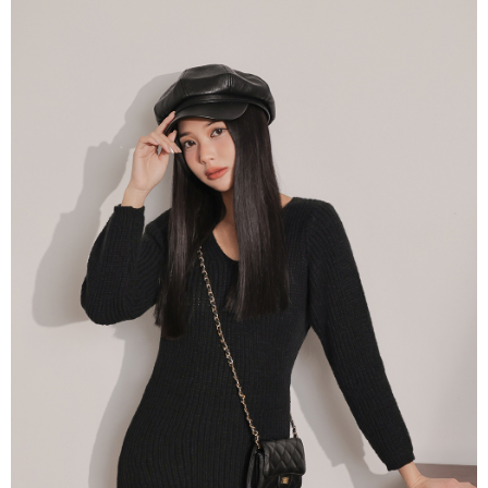
dan kad prabayar)
peribadi yang disenaraikan seperti di atas akan dikumpul dan digunakan
2. Pilihan kaedah pembayaran "Pembayaran Ansuran Gogo", selepas
oleh AFTEE, sila jangan gunakan perkhidmatan ini.
pesanan ditubuhkan, akan secara automatik dialihkan ke proses
transaksi Gogo, selepas pengesahan nombor telefon, pilih bilangan
ansuran yang diingini, tarikh akhir pembayaran, dan setelah
mengesahkan pembayaran, transaksi akan selesai.
3. Jumlah kelulusan sebenar, bilangan ansuran dan jumlah bayaran
adalah berdasarkan halaman pengesahan transaksi seterusnya.
4. Dalam masa 30 minit selepas pesanan ditubuhkan, jika tidak pergi
untuk mengesahkan transaksi atau jika tidak lulus semakan, pesanan
akan dibatalkan secara automatik. Jika terdapat situasi "pindah untuk
semakan khusus" yang tidak lulus, ini menunjukkan bahawa sistem
penilaian tidak mencukupi, tiada penjelasan mengenai kandungan
penilaian boleh diberikan.
【Penerangan Kaedah Pembayaran】
1. Pembayaran ansuran tidak digabungkan dalam bil telekomunikasi,
"Pembayaran Ansuran Gogo" akan menghantar SMS peringatan
pembayaran selepas tarikh penyelesaian bulanan.
2. Melalui pautan SMS untuk membuka bil, anda boleh memilih untuk
membayar melalui "Kod bar kedai serbaneka / Kedai rasmi Taiwan
Mobile / Pemindahan bank / Pembayaran J街口 / iPASS MONEY" dan
saluran lain.
【Nota Penting】