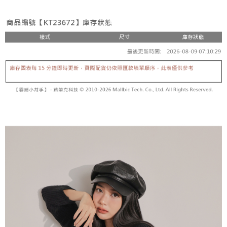
3. Tiada bayaran diperlukan apabila pesanan disahkan. Produk akan
mudah alih anda, memilih bilangan ansuran, dan menetapkan tarikh
dihantar ke alamat yang ditetapkan.
全家取貨付款
akhir pembayaran. Transaksi akan dianggap selesai setelah pembayaran
4. Setelah pesanan disahkan, anda akan menerima SMS pembayaran
disahkan.
NT$60/pesanan | Penghantaran percuma untuk pesanan
manakala ahli aplikasi akan menerima pemberitahuan tolak aplikasi
NT$1,800 atau lebih
AFTEE.
Had kredit yang diluluskan, tempoh ansuran yang tersedia, dan yuran
5. Tiada bayaran diperlukan apabila anda menerima produk. Sila buat
yang dikenakan adalah tertakluk kepada maklumat yang dinyatakan
pembayaran di empat kedai serbaneka utama, ATM atau perbankan
付款後全家取貨
pada halaman pengesahan transaksi seterusnya.
dalam talian dengan SMS pembayaran atau pemberitahuan tolak aplikasi
NT$60/pesanan | Penghantaran percuma untuk pesanan
AFTEE.
Jika transaksi tidak disahkan dalam masa 30 minit selepas pesanan
NT$1,600 atau lebih
dibuat, atau jika permohonan gagal dalam proses semakan, pesanan
Sila ambil perhatian bahawa tempoh pembayaran adalah 14 hari. Walau
akan dibatalkan secara automatik. Jika permohonan gagal pada
已關閉，請勿下單
bagaimanapun, bagi mereka yang telah memuat turun Aplikasi AFTEE
peringkat "semakan manual", ini bermakna kriteria pemarkahan sistem
dan mendaftar sebagai ahli AFTEE boleh menikmati tempoh pembayaran
NT$10,000/pesanan
tidak dipenuhi; butiran penilaian khusus tidak akan didedahkan.
sehingga 45 hari.
已關閉，請勿下單(付取)
[Arahan Pembayaran]
Tempoh pembayaran dikira dari masa kedai meminta pembayaran anda,
ditambah dengan bilangan hari yang boleh dilanjutkan oleh AFTEE. Anda
NT$10,000/pesanan
Pembayaran ansuran melalui OP Pay Later akan dibilkan secara
boleh melanjutkan tempoh pembayaran anda sebelum anda menerima
berasingan dan tidak termasuk dalam bil telekom anda. SMS peringatan
pesanan. Walau bagaimanapun, tiada jaminan bahawa anda boleh
7-11取貨付款
pembayaran akan dihantar selepas kitaran bil bulanan.
menerima pesanan anda semasa tempoh pembayaran (cth.: produk
NT$60/pesanan | Penghantaran percuma untuk pesanan
prapesanan atau produk yang mungkin mengambil masa yang lebih
Selepas mengakses bil melalui pautan dalam SMS, anda boleh
NT$1,800 atau lebih
lama untuk dihantar). Oleh itu, anda dikehendaki membuat pembayaran
menyelesaikan pembayaran anda melalui salah satu saluran berikut: kod
kepada AFTEE dalam tempoh sama ada anda menerima pesanan.
bar kedai serbaneka, kedai runcit Taiwan Mobile, pemindahan bank,
付款後7-11取貨
JKOPay, atau iPASS MONEY.
Kedua, Sekatan Pembayaran