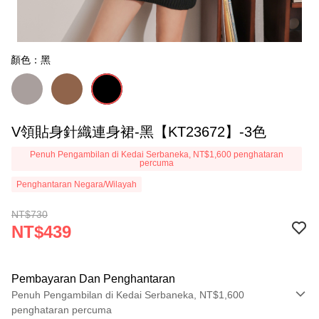
顏色：黑
V領貼身針織連身裙-黑【KT23672】-3色
Penuh Pengambilan di Kedai Serbaneka, NT$1,600 penghataran
percuma
Penghantaran Negara/Wilayah
NT$730
NT$439
Pembayaran Dan Penghantaran
Penuh Pengambilan di Kedai Serbaneka, NT$1,600
penghataran percuma