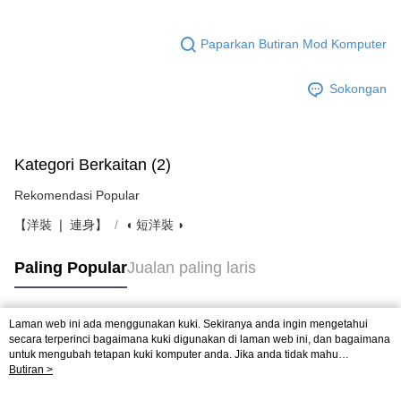
Paparkan Butiran Mod Komputer
Sokongan
Kategori Berkaitan (2)
Rekomendasi Popular
【洋裝 ❘ 連身】
◖ 短洋裝 ◗
Paling Popular
Jualan paling laris
Laman web ini ada menggunakan kuki. Sekiranya anda ingin mengetahui
Tag Popular
secara terperinci bagaimana kuki digunakan di laman web ini, dan bagaimana
untuk mengubah tetapan kuki komputer anda. Jika anda tidak mahu
menggunakan kuki di komputer anda, sila rujuk penerangan mengenai kuki.
Butiran >
Dasar Privasi
Laman web ini ada menggunakan kuki. Sekiranya anda ingin
mengetahui secara terperinci bagaimana kuki digunakan di laman web ini,