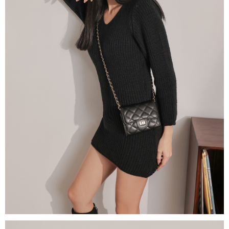
NT$60/pesanan | Penghantaran percuma untuk pesanan
1. Jumlah yang diperakui untuk pengguna kali pertama boleh sehingga
[Nota Penting]
NT$1,600 atau lebih
NT$10,000. Amaun diperakui sebenar yang diluluskan akan berdasarkan
keputusan pensijilan dan semakan oleh AFTEE.
Perkhidmatan ini disediakan oleh Taiwan Mobile Co., Ltd. (“Syarikat”),
宅配
2. Amaun perbelanjaan minimum mestilah lebih besar daripada NT$20.
yang membolehkan pelanggan membeli barangan atau perkhidmatan
3. Pada masa ini hanya tersedia untuk ahli Taiwan.
NT$100/pesanan | Penghantaran percuma untuk pesanan
melalui perkhidmatan ini pada masa transaksi. Hasil daripada pembelian
atau pembayaran ansuran akan dipindahkan oleh peniaga kepada
NT$2,500 atau lebih
Ketiga, Syarat Perkhidmatan
Syarikat, dan pelanggan hendaklah membuat pembayaran mengikut
Perkhidmatan AFTEE Beli Sekarang Bayar Kemudian disediakan oleh NP
perjanjian menggunakan sistem bil Syarikat.
國家/地區配送
Kadar Penghantaran
Taiwan, Inc. dan AFTEE akan membuat bil kepada pengguna. AFTEE
akan menggunakan data peribadi yang dikumpul (termasuk nama
Untuk memenuhi hubungan kontrak yang terjalin melalui persetujuan
pembeli, no. telefon, nama penerima, no. telefon, alamat penerima) untuk
penggunaan OP Pay Later, peniaga akan memberikan maklumat peribadi
penggunaan perkhidmatan. Sila rujuk kepada "Penyata Pengumpulan
anda (termasuk nama, nombor telefon, atau alamat) kepada Syarikat bagi
Data Peribadi, Pemprosesan, Penggunaan"
tujuan pengumpulan, pemprosesan dan penggunaan data yang
(https://aftee.tw/privacypolicy/
) untuk maklumat lanjut.
diperlukan untuk pengebilan ansuran, termasuk pengesahan,
pengesahan semula dan pembetulan.
Jumlah yang diperakui untuk pengguna kali pertama yang lulus
kelulusan boleh sehingga NT$10,000. Jika pengguna tidak membuat
Untuk terma perkhidmatan penuh, sila rujuk pautan berikut:
pembayaran dalam tempoh tersebut, yuran pembayaran lewat sebanyak
https://oppay.tw/userRule
" target="_blank" class="link revert-
20% setahun akan dikenakan. Pengguna bawah umur dikehendaki
style">https://oppay.tw/userRule
mendapatkan kebenaran daripada ibu bapa atau penjaga yang sah
untuk menggunakan AFTEE.
【Panduan Penggunaan Pembayaran Ansuran Gogo】
1. Perkhidmatan ini disediakan oleh Taiwan Mobile, pengguna telefon
Sila hubungi NP Taiwan Inc. di
cs_tw@netprotections.co.jp
jika anda
mudah alih boleh segera menggunakan tanpa perlu memohon lagi.
mempunyai sebarang kebimbangan mengenai pemprosesan dan
(Hanya untuk nombor langganan peribadi, tidak terbuka untuk syarikat
penggunaan pada data peribadi. Jika anda tidak bersetuju dengan data