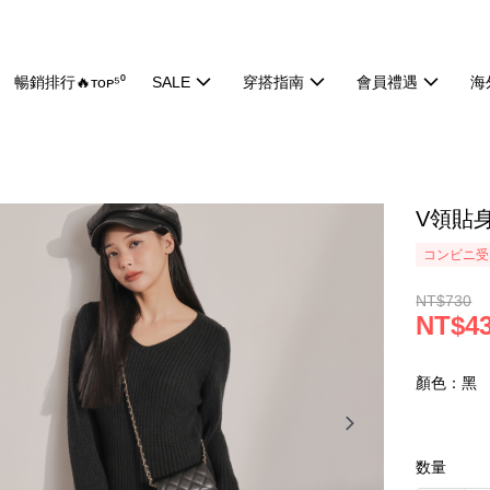
暢銷排行🔥ᴛᴏᴘ⁵⁰
SALE
穿搭指南
會員禮遇
海
V領貼身
コンビニ受け
NT$730
NT$4
顏色：黑
数量