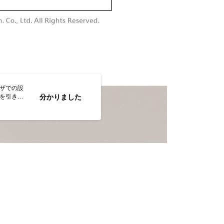
付款
供され、ユーザーが取引時に本サービスを通じて商品やサービ
できるようにし、店舗が売買／分割払い売買の債権を当社に譲
い限度額
$60、NT$1,800以上で送料無料
、契約に基づいて当社の請求書で帳款を支払うことになりま
AFTEEを ご利用の際に、認証結果及び当社の審査の結果に基づ
額が設定されます。
1取貨
 Pay Later」を利用する契約関係の目的から、店舗はあなたの個
は最低NT$20です。
$60、NT$1,600以上で送料無料
名前、電話または住所を含む）を台湾大哥大に提供し、収集、
台湾の会員のみご利用いただけます。
び利用するために、当社があなた本人と分割請求書に必要な情
、照合および修正を行います。
約「AFTEE代金後払い」（以下当サービスという）はネット
なユーザーサービス規約については、以下のリンクを参照してく
ョンズ（以下 AFTEE という）が提供し、AFTEEが代金を徴収
$100、NT$2,500以上で送料無料
tps://oppay.tw/userRule
ウザでの設
当サービスご利用の際に提供しなければならない個人情報（注
トを引き続
分かりました
名、電話番号、受取人の氏名、電話番号、受取人住所を含むが
配送
送料を確認
なします。
ない）は、AFTEEに渡され当サービスで必要な範囲内で利用
AFTEEの個人情報の収集、処理、利用について、詳細は
公式ホームページの『個人情報の収集、処理及び利用に関する声
参照ください（
https://aftee.tw/privacypolicy/
）。
の初回ご利用の際に、審査を通過すれば、最高額がNT$10,000に
支払い期限を過ぎた場合、その金額に基づいて年利20%の遅
が加算されます。未成年の利用者は、事前に法定代理人または
意を得ればAFTEEをご利用いただけます。
の処理、利用について疑問がある、または関連する法律の権利
たい場合は、ネットプロテクションズ
rotections.co.jp
にご連絡ください。上記に示した個人情報
購入注文書とあわせてAFTEEにご提供いただく、または