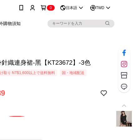
0
日本語
TWD
外購物須知
針織連身裙-黑【KT23672】-3色
取り NT$1,600以上で送料無料
国・地域配送
39