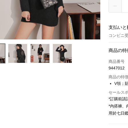
支払いと
コンビニ受
お支払い
商品の特
クレジット
商品番号
9447012
コンビニ
商品の特
LINE Pay
V領；
Apple Pay
セールス
*訂購前
JKOPAY
*內搭褲
Google Pa
用於七日
OP Pay La