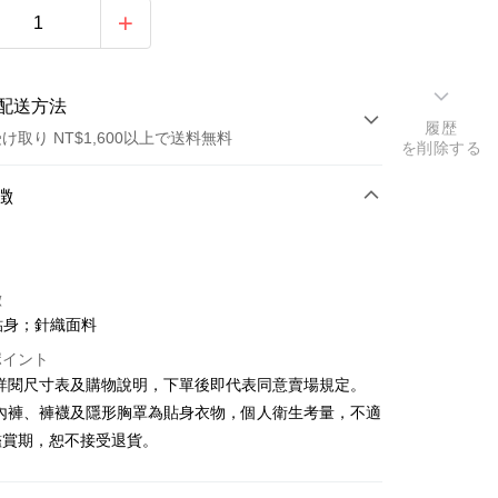
配送方法
履歴
け取り NT$1,600以上で送料無料
を削除する
方法
徴
カード1回払い
店頭代金引換
徴
貼身；針織面料
ポイント
請詳閱尺寸表及購物說明，下單後即代表同意賣場規定。
、內褲、褲襪及隱形胸罩為貼身衣物，個人衛生考量，不適
y
鑑賞期，恕不接受退貨。
ter