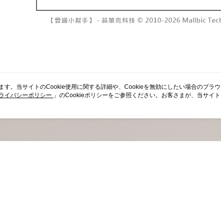
7-11取貨
よって提
スを購入
二、支払
配送毎にNT
渡した後
1.初回 
す。
き、限度
付款後7-1
2. 「OP
2.決済金額
配送毎にNT
人情報（
3.現在、
処理およ
宅配
報の確認
三、利用規
3. 完全
プロテクシ
配送毎にNT
ださい：
ht
います。当サイトのCookie使用に関する詳細や、Cookieを無効にしたい場合のブラ
します。
ライバシーポリシー
」のCookieポリシーをご参照ください。お客さまが、当サイ
文者の氏
國家/地區
規約のCookieポリシーに基づいてCookieを使用することに同意したものとみ
これに限ら
されます。
AFTEE
明』をご
AFTEE
なります。
延滞納金
後見人の同
個人情報
を行使し
cs_tw@netp
を、必要な