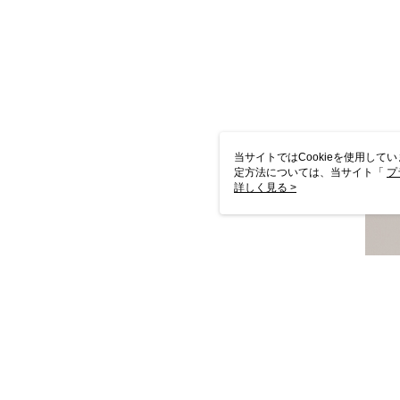
当サイトではCookieを使用して
定方法については、当サイト「
プ
き使用される場合、当社がサイト利用
詳しく見る >