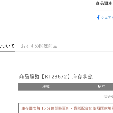
説明
商品関連
【OP Pay
AFTEE
1. 本サ
おすすめ
追加の申
説明
シェア
2. 支払い
【洋裝 ❘
一、 AF
ATM払い
動的に OP
1.お支払
払いの回
ドウが表
す。
2.SMS
3. 実際
3.注文す
配送方法
ジを基準
す。
について
おすすめ関連商品
4. 注文
4.ご注文
全家取貨
合、注文
員の場合は
が発生し
配送毎にNT
5.商品受
評価内容
たはアプリ
付款後全
ングでお
配送毎にNT
【支払い
代金納付期
1. 分割払
プリをダウ
已關閉，
の締め日後
以内まで
2. SM
配送毎にNT
湾大直営店
お支払期限
で支払い
已關閉，請
もとに計算
期限を延
配送毎にNT
【注意事
（例：予
1. 本サ
の有無に関