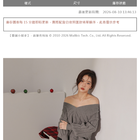
【「AFTEE先享後付」結帳流程】
醒簡訊。
１．於結帳方式選擇「AFTEE先享後付」後，將跳轉至「AFTEE先享後付」
2.透過簡訊連結打開帳單後，可選擇「超商條碼／台灣大直營門市／銀行轉
付款後全家取貨
結帳頁面，進行簡訊認證並確認金額後，即可完成結帳。
帳／街口支付／iPASS MONEY」等通路繳費。
２．訂單成立數日內，您將收到繳費通知簡訊。
每筆NT$60，滿NT$1,600(含以上)免運費
３．收到繳費通知簡訊後14天內，點擊此簡訊中的連結，可透過四大超商／
【注意事項】
ATM／網路銀行／等多元方式進行付款，方視為交易完成。
已關閉，請勿下單
1.本服務係由「台灣大哥大股份有限公司」（以下簡稱本公司）所提供，讓
※ 請注意：結帳手續完成當下不需立刻繳費，但若您需要取消訂單，請聯絡
用戶於交易時，得透過本服務購買商品或服務，並由商店將買賣／分期付款
每筆NT$10,000
購買商品的店家。未經商家同意取消之訂單仍視為有效，需透過AFTEE先享
買賣價金債權讓與本公司後，依約使用本公司帳單繳交帳款。
後付繳納相關費用。
2.基於同意付款使用「大哥付你分期」之契約關係目的，商店將以您的個人
已關閉，請勿下單(付取)
※ 交易是否成功請以「AFTEE先享後付 」之結帳頁面顯示為準，若有關於
資料（包含姓名、電話或地址）提供予台灣大哥大進項蒐集、處理及利用，
是否繳費成功／繳費後需取消欲退款等相關疑問，請聯繫「AFTEE先享後付
每筆NT$10,000
由本公司與您本人進行分期帳單所需資料之確認、核對及更正。
客戶支援中心」
https://netprotections.freshdesk.com/support/home
3.完整用戶服務條款，請詳閱以下連結：
https://oppay.tw/userRule
7-11取貨付款
【注意事項】
１．透過由恩沛科技股份有限公司提供之「AFTEE先享後付」服務完成之交
每筆NT$60，滿NT$1,800(含以上)免運費
易，需依本服務之必要範圍內提供個人資料，並將交易相關給付款項請求債
權轉讓予恩沛科技股份有限公司。
付款後7-11取貨
２．關於個人資料處理事宜，請瀏覽以下網址：
每筆NT$60，滿NT$1,600(含以上)免運費
https://aftee.tw/terms/#terms3
３．未成年的使用者請事先徵得法定代理人或監護人之同意方可使用
宅配
「AFTEE先享後付」，若未經同意申辦者引起之損失，本公司不負相關責
任。
每筆NT$100，滿NT$2,500(含以上)免運費
４．使用「AFTEE先享後付」時，將依據個別帳號之用戶狀況，依本公司即
時審查核予不同之上限額度；若仍有額度不足之情形，本公司將視審查結果
國家/地區配送
查看運費
請求用戶進行身份認證。