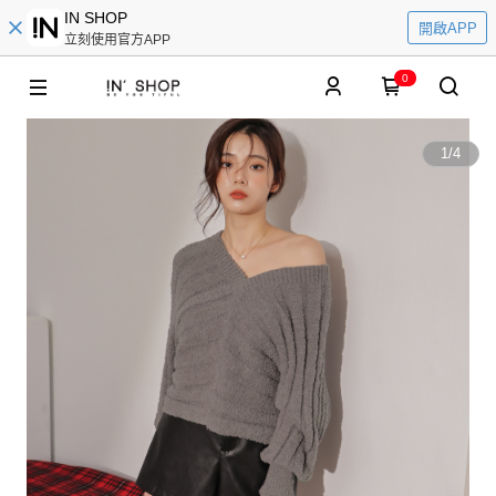
IN SHOP
開啟APP
立刻使用官方APP
0
1
/
4