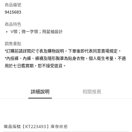
商品編號
超商取貨付款
9415683
LINE Pay
商品特色
Apple Pay
V領；微一字領；飛鼠袖設計
街口支付
銷售重點
*訂購前請詳閱尺寸表及購物說明，下單後即代表同意賣場規定。
Google Pay
*內搭褲、內褲、褲襪及隱形胸罩為貼身衣物，個人衛生考量，不適
大哥付你分期
用於七日鑑賞期，恕不接受退貨。
相關說明
【大哥付你分期使用說明】
AFTEE先享後付
1.本服務由台灣大哥大提供，台灣大哥大用戶可立即使用無須另外申請。
2.付款方式選擇「大哥付你分期」，訂單成立後會自動跳轉到大哥付的交易
相關說明
詳細說明
相關推薦
流程，驗證手機門號後，選擇欲分期的期數、繳款截止日，確認付款後即完
【關於「AFTEE先享後付」】
成交易。
ATM付款
AFTEE先享後付是「在收到商品之後才付款」的支付方式。 讓您購物簡單
3.實際核准額度、可分期數及費用金額請依後續交易確認頁面所載為準。
便利好安心！
4.訂單成立30分鐘內，如未前往確認交易或遇審核未通過，訂單將自動取
１．簡單：不需註冊會員、不需綁卡、不需儲值。
運送方式
消。如遇「轉專審核」未通過狀況，表示未達大哥付你分期系統評分，恕無
２．便利：只要手機號碼，簡訊認證，即可結帳。
法說明評估內容。
３．安心：先確認商品／服務後，再付款。
全家取貨付款
【繳款方式說明】
1.分期款項不併入電信帳單，「大哥付你分期」於每月結算日後寄送繳費提
每筆NT$60，滿NT$1,800(含以上)免運費