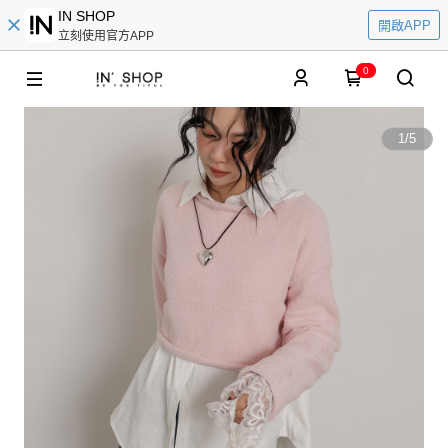
IN SHOP
開啟APP
立刻使用官方APP
0
1
/
5