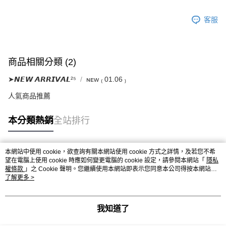
客服
商品相關分類 (2)
➤𝙉𝙀𝙒 𝘼𝙍𝙍𝙄𝙑𝘼𝙇²⁵
ɴᴇᴡ ₍ 01.06 ₎
人氣商品推薦
本分類熱銷
全站排行
本網站中使用 cookie，欲查詢有關本網站使用 cookie 方式之詳情，及若您不希
熱門標籤
望在電腦上使用 cookie 時應如何變更電腦的 cookie 設定，請參閱本網站「
隱私
權條款
」之 Cookie 聲明。您繼續使用本網站即表示您同意本公司得按本網站使
用條款之 Cookie 聲明使用 cookie。
了解更多 >
我知道了