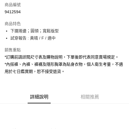
商品編號
超商取貨付款
9412594
LINE Pay
商品特色
Apple Pay
下擺捲邊；圓領；寬鬆版型
試穿報告 : 黃晴 / F / 適中
街口支付
銷售重點
Google Pay
*訂購前請詳閱尺寸表及購物說明，下單後即代表同意賣場規定。
大哥付你分期
*內搭褲、內褲、褲襪及隱形胸罩為貼身衣物，個人衛生考量，不適
相關說明
用於七日鑑賞期，恕不接受退貨。
【大哥付你分期使用說明】
AFTEE先享後付
1.本服務由台灣大哥大提供，台灣大哥大用戶可立即使用無須另外申請。
2.付款方式選擇「大哥付你分期」，訂單成立後會自動跳轉到大哥付的交易
相關說明
流程，驗證手機門號後，選擇欲分期的期數、繳款截止日，確認付款後即完
【關於「AFTEE先享後付」】
成交易。
詳細說明
相關推薦
ATM付款
AFTEE先享後付是「在收到商品之後才付款」的支付方式。 讓您購物簡單
3.實際核准額度、可分期數及費用金額請依後續交易確認頁面所載為準。
便利好安心！
4.訂單成立30分鐘內，如未前往確認交易或遇審核未通過，訂單將自動取
１．簡單：不需註冊會員、不需綁卡、不需儲值。
運送方式
消。如遇「轉專審核」未通過狀況，表示未達大哥付你分期系統評分，恕無
２．便利：只要手機號碼，簡訊認證，即可結帳。
法說明評估內容。
３．安心：先確認商品／服務後，再付款。
全家取貨付款
【繳款方式說明】
1.分期款項不併入電信帳單，「大哥付你分期」於每月結算日後寄送繳費提
每筆NT$60，滿NT$1,800(含以上)免運費