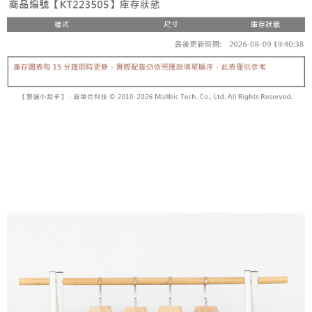
【「AFTEE先享後付」結帳流程】
醒簡訊。
１．於結帳方式選擇「AFTEE先享後付」後，將跳轉至「AFTEE先享後付」
2.透過簡訊連結打開帳單後，可選擇「超商條碼／台灣大直營門市／銀行轉
付款後全家取貨
結帳頁面，進行簡訊認證並確認金額後，即可完成結帳。
帳／街口支付／iPASS MONEY」等通路繳費。
２．訂單成立數日內，您將收到繳費通知簡訊。
每筆NT$60，滿NT$1,600(含以上)免運費
３．收到繳費通知簡訊後14天內，點擊此簡訊中的連結，可透過四大超商／
【注意事項】
ATM／網路銀行／等多元方式進行付款，方視為交易完成。
已關閉，請勿下單
1.本服務係由「台灣大哥大股份有限公司」（以下簡稱本公司）所提供，讓
※ 請注意：結帳手續完成當下不需立刻繳費，但若您需要取消訂單，請聯絡
用戶於交易時，得透過本服務購買商品或服務，並由商店將買賣／分期付款
每筆NT$10,000
購買商品的店家。未經商家同意取消之訂單仍視為有效，需透過AFTEE先享
買賣價金債權讓與本公司後，依約使用本公司帳單繳交帳款。
後付繳納相關費用。
2.基於同意付款使用「大哥付你分期」之契約關係目的，商店將以您的個人
已關閉，請勿下單(付取)
※ 交易是否成功請以「AFTEE先享後付 」之結帳頁面顯示為準，若有關於
資料（包含姓名、電話或地址）提供予台灣大哥大進項蒐集、處理及利用，
是否繳費成功／繳費後需取消欲退款等相關疑問，請聯繫「AFTEE先享後付
每筆NT$10,000
由本公司與您本人進行分期帳單所需資料之確認、核對及更正。
客戶支援中心」
https://netprotections.freshdesk.com/support/home
3.完整用戶服務條款，請詳閱以下連結：
https://oppay.tw/userRule
7-11取貨付款
【注意事項】
１．透過由恩沛科技股份有限公司提供之「AFTEE先享後付」服務完成之交
每筆NT$60，滿NT$1,800(含以上)免運費
易，需依本服務之必要範圍內提供個人資料，並將交易相關給付款項請求債
權轉讓予恩沛科技股份有限公司。
付款後7-11取貨
２．關於個人資料處理事宜，請瀏覽以下網址：
每筆NT$60，滿NT$1,600(含以上)免運費
https://aftee.tw/terms/#terms3
３．未成年的使用者請事先徵得法定代理人或監護人之同意方可使用
宅配
「AFTEE先享後付」，若未經同意申辦者引起之損失，本公司不負相關責
任。
每筆NT$100，滿NT$2,500(含以上)免運費
４．使用「AFTEE先享後付」時，將依據個別帳號之用戶狀況，依本公司即
時審查核予不同之上限額度；若仍有額度不足之情形，本公司將視審查結果
國家/地區配送
查看運費
請求用戶進行身份認證。