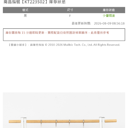
【「AFTEE先享後付」結帳流程】
醒簡訊。
１．於結帳方式選擇「AFTEE先享後付」後，將跳轉至「AFTEE先享後付」
2.透過簡訊連結打開帳單後，可選擇「超商條碼／台灣大直營門市／銀行轉
付款後全家取貨
結帳頁面，進行簡訊認證並確認金額後，即可完成結帳。
帳／街口支付／iPASS MONEY」等通路繳費。
２．訂單成立數日內，您將收到繳費通知簡訊。
每筆NT$60，滿NT$1,600(含以上)免運費
３．收到繳費通知簡訊後14天內，點擊此簡訊中的連結，可透過四大超商／
【注意事項】
ATM／網路銀行／等多元方式進行付款，方視為交易完成。
已關閉，請勿下單
1.本服務係由「台灣大哥大股份有限公司」（以下簡稱本公司）所提供，讓
※ 請注意：結帳手續完成當下不需立刻繳費，但若您需要取消訂單，請聯絡
用戶於交易時，得透過本服務購買商品或服務，並由商店將買賣／分期付款
每筆NT$10,000
購買商品的店家。未經商家同意取消之訂單仍視為有效，需透過AFTEE先享
買賣價金債權讓與本公司後，依約使用本公司帳單繳交帳款。
後付繳納相關費用。
2.基於同意付款使用「大哥付你分期」之契約關係目的，商店將以您的個人
已關閉，請勿下單(付取)
※ 交易是否成功請以「AFTEE先享後付 」之結帳頁面顯示為準，若有關於
資料（包含姓名、電話或地址）提供予台灣大哥大進項蒐集、處理及利用，
是否繳費成功／繳費後需取消欲退款等相關疑問，請聯繫「AFTEE先享後付
每筆NT$10,000
由本公司與您本人進行分期帳單所需資料之確認、核對及更正。
客戶支援中心」
https://netprotections.freshdesk.com/support/home
3.完整用戶服務條款，請詳閱以下連結：
https://oppay.tw/userRule
7-11取貨付款
【注意事項】
１．透過由恩沛科技股份有限公司提供之「AFTEE先享後付」服務完成之交
每筆NT$60，滿NT$1,800(含以上)免運費
易，需依本服務之必要範圍內提供個人資料，並將交易相關給付款項請求債
權轉讓予恩沛科技股份有限公司。
付款後7-11取貨
２．關於個人資料處理事宜，請瀏覽以下網址：
每筆NT$60，滿NT$1,600(含以上)免運費
https://aftee.tw/terms/#terms3
３．未成年的使用者請事先徵得法定代理人或監護人之同意方可使用
宅配
「AFTEE先享後付」，若未經同意申辦者引起之損失，本公司不負相關責
任。
每筆NT$100，滿NT$2,500(含以上)免運費
４．使用「AFTEE先享後付」時，將依據個別帳號之用戶狀況，依本公司即
時審查核予不同之上限額度；若仍有額度不足之情形，本公司將視審查結果
國家/地區配送
查看運費
請求用戶進行身份認證。