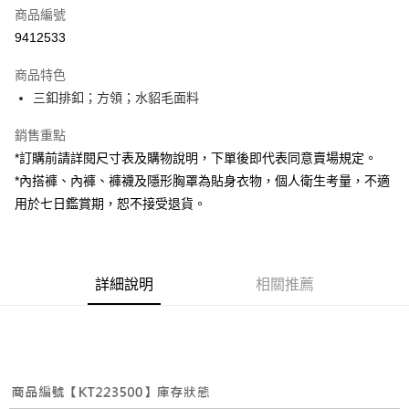
商品編號
超商取貨付款
9412533
LINE Pay
商品特色
Apple Pay
三釦排釦；方領；水貂毛面料
街口支付
銷售重點
*訂購前請詳閱尺寸表及購物說明，下單後即代表同意賣場規定。
Google Pay
*內搭褲、內褲、褲襪及隱形胸罩為貼身衣物，個人衛生考量，不適
大哥付你分期
用於七日鑑賞期，恕不接受退貨。
相關說明
【大哥付你分期使用說明】
AFTEE先享後付
1.本服務由台灣大哥大提供，台灣大哥大用戶可立即使用無須另外申請。
2.付款方式選擇「大哥付你分期」，訂單成立後會自動跳轉到大哥付的交易
相關說明
詳細說明
相關推薦
流程，驗證手機門號後，選擇欲分期的期數、繳款截止日，確認付款後即完
【關於「AFTEE先享後付」】
成交易。
ATM付款
AFTEE先享後付是「在收到商品之後才付款」的支付方式。 讓您購物簡單
3.實際核准額度、可分期數及費用金額請依後續交易確認頁面所載為準。
便利好安心！
4.訂單成立30分鐘內，如未前往確認交易或遇審核未通過，訂單將自動取
１．簡單：不需註冊會員、不需綁卡、不需儲值。
運送方式
消。如遇「轉專審核」未通過狀況，表示未達大哥付你分期系統評分，恕無
２．便利：只要手機號碼，簡訊認證，即可結帳。
法說明評估內容。
３．安心：先確認商品／服務後，再付款。
全家取貨付款
【繳款方式說明】
1.分期款項不併入電信帳單，「大哥付你分期」於每月結算日後寄送繳費提
每筆NT$60，滿NT$1,800(含以上)免運費