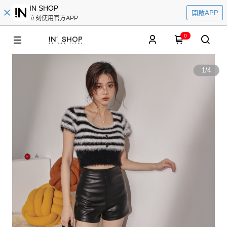
IN SHOP
開啟APP
立刻使用官方APP
0
1
/
4