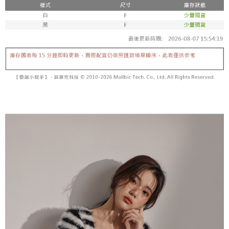
【「AFTEE先享後付」結帳流程】
醒簡訊。
１．於結帳方式選擇「AFTEE先享後付」後，將跳轉至「AFTEE先享後付」
2.透過簡訊連結打開帳單後，可選擇「超商條碼／台灣大直營門市／銀行轉
付款後全家取貨
結帳頁面，進行簡訊認證並確認金額後，即可完成結帳。
帳／街口支付／iPASS MONEY」等通路繳費。
２．訂單成立數日內，您將收到繳費通知簡訊。
每筆NT$60，滿NT$1,600(含以上)免運費
３．收到繳費通知簡訊後14天內，點擊此簡訊中的連結，可透過四大超商／
【注意事項】
ATM／網路銀行／等多元方式進行付款，方視為交易完成。
已關閉，請勿下單
1.本服務係由「台灣大哥大股份有限公司」（以下簡稱本公司）所提供，讓
※ 請注意：結帳手續完成當下不需立刻繳費，但若您需要取消訂單，請聯絡
用戶於交易時，得透過本服務購買商品或服務，並由商店將買賣／分期付款
每筆NT$10,000
購買商品的店家。未經商家同意取消之訂單仍視為有效，需透過AFTEE先享
買賣價金債權讓與本公司後，依約使用本公司帳單繳交帳款。
後付繳納相關費用。
2.基於同意付款使用「大哥付你分期」之契約關係目的，商店將以您的個人
已關閉，請勿下單(付取)
※ 交易是否成功請以「AFTEE先享後付 」之結帳頁面顯示為準，若有關於
資料（包含姓名、電話或地址）提供予台灣大哥大進項蒐集、處理及利用，
是否繳費成功／繳費後需取消欲退款等相關疑問，請聯繫「AFTEE先享後付
每筆NT$10,000
由本公司與您本人進行分期帳單所需資料之確認、核對及更正。
客戶支援中心」
https://netprotections.freshdesk.com/support/home
3.完整用戶服務條款，請詳閱以下連結：
https://oppay.tw/userRule
7-11取貨付款
【注意事項】
１．透過由恩沛科技股份有限公司提供之「AFTEE先享後付」服務完成之交
每筆NT$60，滿NT$1,800(含以上)免運費
易，需依本服務之必要範圍內提供個人資料，並將交易相關給付款項請求債
權轉讓予恩沛科技股份有限公司。
付款後7-11取貨
２．關於個人資料處理事宜，請瀏覽以下網址：
每筆NT$60，滿NT$1,600(含以上)免運費
https://aftee.tw/terms/#terms3
３．未成年的使用者請事先徵得法定代理人或監護人之同意方可使用
宅配
「AFTEE先享後付」，若未經同意申辦者引起之損失，本公司不負相關責
任。
每筆NT$100，滿NT$2,500(含以上)免運費
４．使用「AFTEE先享後付」時，將依據個別帳號之用戶狀況，依本公司即
時審查核予不同之上限額度；若仍有額度不足之情形，本公司將視審查結果
國家/地區配送
查看運費
請求用戶進行身份認證。