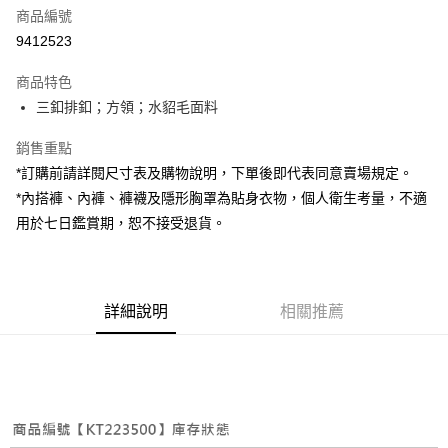
商品編號
超商取貨付款
9412523
LINE Pay
商品特色
Apple Pay
三釦排釦；方領；水貂毛面料
街口支付
銷售重點
*訂購前請詳閱尺寸表及購物說明，下單後即代表同意賣場規定。
Google Pay
*內搭褲、內褲、褲襪及隱形胸罩為貼身衣物，個人衛生考量，不適
大哥付你分期
用於七日鑑賞期，恕不接受退貨。
相關說明
【大哥付你分期使用說明】
AFTEE先享後付
1.本服務由台灣大哥大提供，台灣大哥大用戶可立即使用無須另外申請。
2.付款方式選擇「大哥付你分期」，訂單成立後會自動跳轉到大哥付的交易
相關說明
詳細說明
相關推薦
流程，驗證手機門號後，選擇欲分期的期數、繳款截止日，確認付款後即完
【關於「AFTEE先享後付」】
成交易。
ATM付款
AFTEE先享後付是「在收到商品之後才付款」的支付方式。 讓您購物簡單
3.實際核准額度、可分期數及費用金額請依後續交易確認頁面所載為準。
便利好安心！
4.訂單成立30分鐘內，如未前往確認交易或遇審核未通過，訂單將自動取
１．簡單：不需註冊會員、不需綁卡、不需儲值。
運送方式
消。如遇「轉專審核」未通過狀況，表示未達大哥付你分期系統評分，恕無
２．便利：只要手機號碼，簡訊認證，即可結帳。
法說明評估內容。
３．安心：先確認商品／服務後，再付款。
全家取貨付款
【繳款方式說明】
1.分期款項不併入電信帳單，「大哥付你分期」於每月結算日後寄送繳費提
每筆NT$60，滿NT$1,800(含以上)免運費