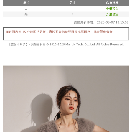
【「AFTEE先享後付」結帳流程】
醒簡訊。
１．於結帳方式選擇「AFTEE先享後付」後，將跳轉至「AFTEE先享後付」
2.透過簡訊連結打開帳單後，可選擇「超商條碼／台灣大直營門市／銀行轉
付款後全家取貨
結帳頁面，進行簡訊認證並確認金額後，即可完成結帳。
帳／街口支付／iPASS MONEY」等通路繳費。
２．訂單成立數日內，您將收到繳費通知簡訊。
每筆NT$60，滿NT$1,600(含以上)免運費
３．收到繳費通知簡訊後14天內，點擊此簡訊中的連結，可透過四大超商／
【注意事項】
ATM／網路銀行／等多元方式進行付款，方視為交易完成。
已關閉，請勿下單
1.本服務係由「台灣大哥大股份有限公司」（以下簡稱本公司）所提供，讓
※ 請注意：結帳手續完成當下不需立刻繳費，但若您需要取消訂單，請聯絡
用戶於交易時，得透過本服務購買商品或服務，並由商店將買賣／分期付款
每筆NT$10,000
購買商品的店家。未經商家同意取消之訂單仍視為有效，需透過AFTEE先享
買賣價金債權讓與本公司後，依約使用本公司帳單繳交帳款。
後付繳納相關費用。
2.基於同意付款使用「大哥付你分期」之契約關係目的，商店將以您的個人
已關閉，請勿下單(付取)
※ 交易是否成功請以「AFTEE先享後付 」之結帳頁面顯示為準，若有關於
資料（包含姓名、電話或地址）提供予台灣大哥大進項蒐集、處理及利用，
是否繳費成功／繳費後需取消欲退款等相關疑問，請聯繫「AFTEE先享後付
每筆NT$10,000
由本公司與您本人進行分期帳單所需資料之確認、核對及更正。
客戶支援中心」
https://netprotections.freshdesk.com/support/home
3.完整用戶服務條款，請詳閱以下連結：
https://oppay.tw/userRule
7-11取貨付款
【注意事項】
１．透過由恩沛科技股份有限公司提供之「AFTEE先享後付」服務完成之交
每筆NT$60，滿NT$1,800(含以上)免運費
易，需依本服務之必要範圍內提供個人資料，並將交易相關給付款項請求債
權轉讓予恩沛科技股份有限公司。
付款後7-11取貨
２．關於個人資料處理事宜，請瀏覽以下網址：
每筆NT$60，滿NT$1,600(含以上)免運費
https://aftee.tw/terms/#terms3
３．未成年的使用者請事先徵得法定代理人或監護人之同意方可使用
宅配
「AFTEE先享後付」，若未經同意申辦者引起之損失，本公司不負相關責
任。
每筆NT$100，滿NT$2,500(含以上)免運費
４．使用「AFTEE先享後付」時，將依據個別帳號之用戶狀況，依本公司即
時審查核予不同之上限額度；若仍有額度不足之情形，本公司將視審查結果
國家/地區配送
查看運費
請求用戶進行身份認證。