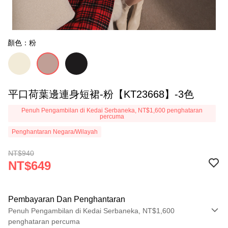
顏色：粉
平口荷葉邊連身短裙-粉【KT23668】-3色
Penuh Pengambilan di Kedai Serbaneka, NT$1,600 penghataran
percuma
Penghantaran Negara/Wilayah
NT$940
NT$649
Pembayaran Dan Penghantaran
Penuh Pengambilan di Kedai Serbaneka, NT$1,600
penghataran percuma