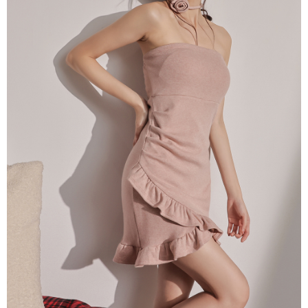
NT$60/pesanan | Penghantaran percuma untuk pesanan
1. Jumlah yang diperakui untuk pengguna kali pertama boleh sehingga
[Nota Penting]
NT$1,600 atau lebih
NT$10,000. Amaun diperakui sebenar yang diluluskan akan berdasarkan
keputusan pensijilan dan semakan oleh AFTEE.
Perkhidmatan ini disediakan oleh Taiwan Mobile Co., Ltd. (“Syarikat”),
宅配
2. Amaun perbelanjaan minimum mestilah lebih besar daripada NT$20.
yang membolehkan pelanggan membeli barangan atau perkhidmatan
3. Pada masa ini hanya tersedia untuk ahli Taiwan.
NT$100/pesanan | Penghantaran percuma untuk pesanan
melalui perkhidmatan ini pada masa transaksi. Hasil daripada pembelian
atau pembayaran ansuran akan dipindahkan oleh peniaga kepada
NT$2,500 atau lebih
Ketiga, Syarat Perkhidmatan
Syarikat, dan pelanggan hendaklah membuat pembayaran mengikut
Perkhidmatan AFTEE Beli Sekarang Bayar Kemudian disediakan oleh NP
perjanjian menggunakan sistem bil Syarikat.
國家/地區配送
Kadar Penghantaran
Taiwan, Inc. dan AFTEE akan membuat bil kepada pengguna. AFTEE
akan menggunakan data peribadi yang dikumpul (termasuk nama
Untuk memenuhi hubungan kontrak yang terjalin melalui persetujuan
pembeli, no. telefon, nama penerima, no. telefon, alamat penerima) untuk
penggunaan OP Pay Later, peniaga akan memberikan maklumat peribadi
penggunaan perkhidmatan. Sila rujuk kepada "Penyata Pengumpulan
anda (termasuk nama, nombor telefon, atau alamat) kepada Syarikat bagi
Data Peribadi, Pemprosesan, Penggunaan"
tujuan pengumpulan, pemprosesan dan penggunaan data yang
(https://aftee.tw/privacypolicy/
) untuk maklumat lanjut.
diperlukan untuk pengebilan ansuran, termasuk pengesahan,
pengesahan semula dan pembetulan.
Jumlah yang diperakui untuk pengguna kali pertama yang lulus
kelulusan boleh sehingga NT$10,000. Jika pengguna tidak membuat
Untuk terma perkhidmatan penuh, sila rujuk pautan berikut:
pembayaran dalam tempoh tersebut, yuran pembayaran lewat sebanyak
https://oppay.tw/userRule
" target="_blank" class="link revert-
20% setahun akan dikenakan. Pengguna bawah umur dikehendaki
style">https://oppay.tw/userRule
mendapatkan kebenaran daripada ibu bapa atau penjaga yang sah
untuk menggunakan AFTEE.
【Panduan Penggunaan Pembayaran Ansuran Gogo】
1. Perkhidmatan ini disediakan oleh Taiwan Mobile, pengguna telefon
Sila hubungi NP Taiwan Inc. di
cs_tw@netprotections.co.jp
jika anda
mudah alih boleh segera menggunakan tanpa perlu memohon lagi.
mempunyai sebarang kebimbangan mengenai pemprosesan dan
(Hanya untuk nombor langganan peribadi, tidak terbuka untuk syarikat
penggunaan pada data peribadi. Jika anda tidak bersetuju dengan data