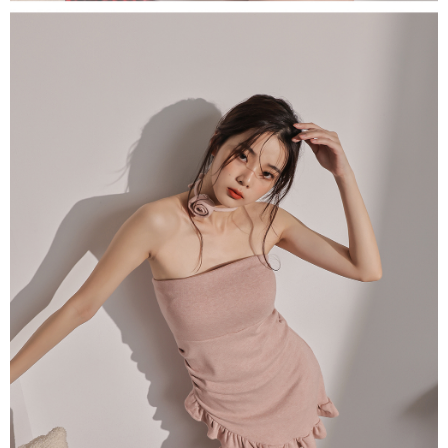
dan kad prabayar)
peribadi yang disenaraikan seperti di atas akan dikumpul dan digunakan
2. Pilihan kaedah pembayaran "Pembayaran Ansuran Gogo", selepas
oleh AFTEE, sila jangan gunakan perkhidmatan ini.
pesanan ditubuhkan, akan secara automatik dialihkan ke proses
transaksi Gogo, selepas pengesahan nombor telefon, pilih bilangan
ansuran yang diingini, tarikh akhir pembayaran, dan setelah
mengesahkan pembayaran, transaksi akan selesai.
3. Jumlah kelulusan sebenar, bilangan ansuran dan jumlah bayaran
adalah berdasarkan halaman pengesahan transaksi seterusnya.
4. Dalam masa 30 minit selepas pesanan ditubuhkan, jika tidak pergi
untuk mengesahkan transaksi atau jika tidak lulus semakan, pesanan
akan dibatalkan secara automatik. Jika terdapat situasi "pindah untuk
semakan khusus" yang tidak lulus, ini menunjukkan bahawa sistem
penilaian tidak mencukupi, tiada penjelasan mengenai kandungan
penilaian boleh diberikan.
【Penerangan Kaedah Pembayaran】
1. Pembayaran ansuran tidak digabungkan dalam bil telekomunikasi,
"Pembayaran Ansuran Gogo" akan menghantar SMS peringatan
pembayaran selepas tarikh penyelesaian bulanan.
2. Melalui pautan SMS untuk membuka bil, anda boleh memilih untuk
membayar melalui "Kod bar kedai serbaneka / Kedai rasmi Taiwan
Mobile / Pemindahan bank / Pembayaran J街口 / iPASS MONEY" dan
saluran lain.
【Nota Penting】