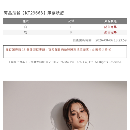
3. Tiada bayaran diperlukan apabila pesanan disahkan. Produk akan
mudah alih anda, memilih bilangan ansuran, dan menetapkan tarikh
dihantar ke alamat yang ditetapkan.
全家取貨付款
akhir pembayaran. Transaksi akan dianggap selesai setelah pembayaran
4. Setelah pesanan disahkan, anda akan menerima SMS pembayaran
disahkan.
NT$60/pesanan | Penghantaran percuma untuk pesanan
manakala ahli aplikasi akan menerima pemberitahuan tolak aplikasi
NT$1,800 atau lebih
AFTEE.
Had kredit yang diluluskan, tempoh ansuran yang tersedia, dan yuran
5. Tiada bayaran diperlukan apabila anda menerima produk. Sila buat
yang dikenakan adalah tertakluk kepada maklumat yang dinyatakan
pembayaran di empat kedai serbaneka utama, ATM atau perbankan
付款後全家取貨
pada halaman pengesahan transaksi seterusnya.
dalam talian dengan SMS pembayaran atau pemberitahuan tolak aplikasi
NT$60/pesanan | Penghantaran percuma untuk pesanan
AFTEE.
Jika transaksi tidak disahkan dalam masa 30 minit selepas pesanan
NT$1,600 atau lebih
dibuat, atau jika permohonan gagal dalam proses semakan, pesanan
Sila ambil perhatian bahawa tempoh pembayaran adalah 14 hari. Walau
akan dibatalkan secara automatik. Jika permohonan gagal pada
已關閉，請勿下單
bagaimanapun, bagi mereka yang telah memuat turun Aplikasi AFTEE
peringkat "semakan manual", ini bermakna kriteria pemarkahan sistem
dan mendaftar sebagai ahli AFTEE boleh menikmati tempoh pembayaran
NT$10,000/pesanan
tidak dipenuhi; butiran penilaian khusus tidak akan didedahkan.
sehingga 45 hari.
已關閉，請勿下單(付取)
[Arahan Pembayaran]
Tempoh pembayaran dikira dari masa kedai meminta pembayaran anda,
ditambah dengan bilangan hari yang boleh dilanjutkan oleh AFTEE. Anda
NT$10,000/pesanan
Pembayaran ansuran melalui OP Pay Later akan dibilkan secara
boleh melanjutkan tempoh pembayaran anda sebelum anda menerima
berasingan dan tidak termasuk dalam bil telekom anda. SMS peringatan
pesanan. Walau bagaimanapun, tiada jaminan bahawa anda boleh
7-11取貨付款
pembayaran akan dihantar selepas kitaran bil bulanan.
menerima pesanan anda semasa tempoh pembayaran (cth.: produk
NT$60/pesanan | Penghantaran percuma untuk pesanan
prapesanan atau produk yang mungkin mengambil masa yang lebih
Selepas mengakses bil melalui pautan dalam SMS, anda boleh
NT$1,800 atau lebih
lama untuk dihantar). Oleh itu, anda dikehendaki membuat pembayaran
menyelesaikan pembayaran anda melalui salah satu saluran berikut: kod
kepada AFTEE dalam tempoh sama ada anda menerima pesanan.
bar kedai serbaneka, kedai runcit Taiwan Mobile, pemindahan bank,
付款後7-11取貨
JKOPay, atau iPASS MONEY.
Kedua, Sekatan Pembayaran