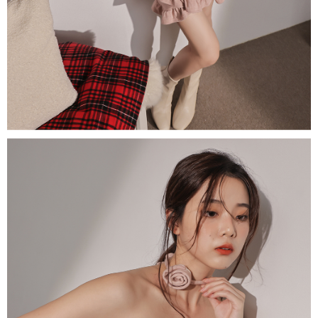
1. Perkhidmatan ini disediakan oleh "Taiwan Mobile Co., Ltd." untuk
membolehkan pengguna membeli produk atau perkhidmatan melalui
perkhidmatan ini semasa transaksi, dan kedai akan menyerahkan hak
tuntutan harga jual/beli ansuran kepada syarikat ini untuk membayar bil
menggunakan bil syarikat ini.
2. Berdasarkan tujuan kontrak persetujuan pembayaran menggunakan
"Pembayaran Ansuran Gogo", kedai akan memberikan maklumat peribadi
anda (termasuk nama, telefon atau alamat) kepada Taiwan Mobile untuk
pengumpulan, pemprosesan dan penggunaan, untuk pengesahan,
semakan dan pembetulan data yang diperlukan untuk bil ansuran oleh
Taiwan Mobile.
3. Sila baca syarat perkhidmatan pengguna secara lengkap melalui
pautan berikut: https://oppay.tw/userRule