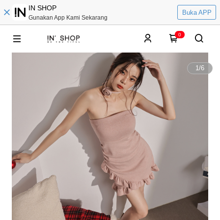
IN SHOP
Buka APP
Gunakan App Kami Sekarang
0
1
/
6