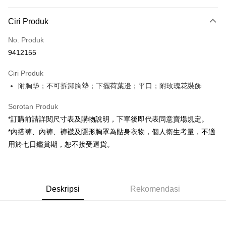
Kaedah Pembayaran
Ciri Produk
Kad Kredit (Bayaran Penuh)
No. Produk
Pengambilan di Kedai Serbaneka
9412155
LINE Pay
Ciri Produk
Apple Pay
附胸墊；不可拆卸胸墊；下擺荷葉邊；平口；附玫瑰花裝飾
JKOPAY
Sorotan Produk
Google Pay
*訂購前請詳閱尺寸表及購物說明，下單後即代表同意賣場規定。
*內搭褲、內褲、褲襪及隱形胸罩為貼身衣物，個人衛生考量，不適
OP Pay Later
用於七日鑑賞期，恕不接受退貨。
Deskripsi
[Terma Penggunaan untuk OP Pay Later]
AFTEE
Perkhidmatan ini disediakan oleh Taiwan Mobile dan tersedia untuk
Deskripsi
pengguna Taiwan Mobile tanpa memerlukan permohonan tambahan.
Deskripsi
Rekomendasi
Pertama, Mengenai Perkhidmatan AFTEE Beli Sekarang Bayar Kemudian
Pemindahan ATM
1. Dengan memilih AFTEE sebagai kaedah pembayaran, mesej
Jika anda memilih OP Pay Later sebagai kaedah pembayaran, sistem
pengesahan AFTEE akan muncul.
akan mengarahkan anda secara automatik ke proses transaksi OP Pay
2. Anda boleh meneruskan pembayaran selepas pengesahan SMS.
Pilihan Penghantaran
Later selepas pesanan dibuat. Anda perlu mengesahkan nombor telefon