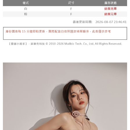
内容についての説明はいたしかねます。
5.商品受け取り時のお支払いは不要です。商品を確かめてから、SMSまた
付款後全家取貨
はアプリの通知に従って、4大コンビニ、またはATM/オンラインバンキン
グでお支払いください。
配送毎にNT$60、NT$1,600以上で送料無料
【支払い方法の説明】
1. 分割払いの金額は電信請求書に統合されず、「OP Pay Later」は毎月の
代金納付期限は最短で 14 日以内ですので、ご注意ください。AFTEE アプ
已關閉，請勿下單
締め日後に支払いリマインダーのSMSを送信します。
リをダウンロードして AFTEE 会員になるとお支払い期限を最長 45 日以内
2. SMSのリンクを通じて請求書を開いた後、「コンビニバーコード／台湾
配送毎にNT$10,000
まで延長できます。
大直営店舗／銀行振込／街口支払い／iPASS MONEY」などのチャネルで
支払いを選択できます。
已關閉，請勿下單(付取)
お支払期限は、ショップが請求した期日と、AFTEEで延長できる日数をも
とに計算されます。AFTEEで注文すると、商品を受け取るまで支払い期限
配送毎にNT$10,000
【注意事項】
を延長できますが、商品を期限内に受け取れない場合があります（例：予
1. 本サービスは「台湾大哥大株式会社」（以下「当社」といいます）によ
約商品や商品到着日が比較的遅い商品）。そのため、商品到着の有無に関
7-11取貨付款
って提供され、ユーザーが取引時に本サービスを通じて商品やサービスを
わらず、AFTEEで指定された期限内にお支払いください。
購入できるようにし、店舗が売買／分割払い売買の債権を当社に譲渡した
配送毎にNT$60、NT$1,800以上で送料無料
後、契約に基づいて当社の請求書で帳款を支払うことになります。
二、支払い限度額
2. 「OP Pay Later」を利用する契約関係の目的から、店舗はあなたの個人
付款後7-11取貨
1.初回 AFTEEを ご利用の際に、認証結果及び当社の審査の結果に基づ
情報（名前、電話または住所を含む）を台湾大哥大に提供し、収集、処理
き、限度額が設定されます。
配送毎にNT$60、NT$1,600以上で送料無料
および利用するために、当社があなた本人と分割請求書に必要な情報の確
2.決済金額は最低NT$20です。
認、照合および修正を行います。
3.現在、台湾の会員のみご利用いただけます。
宅配
3. 完全なユーザーサービス規約については、以下のリンクを参照してくだ
さい：
https://oppay.tw/userRule
三、利用規約「AFTEE代金後払い」（以下当サービスという）はネットプ
配送毎にNT$100、NT$2,500以上で送料無料
ロテクションズ（以下 AFTEE という）が提供し、AFTEEが代金を徴収し
ます。当サービスご利用の際に提供しなければならない個人情報（注文者
國家/地區配送
送料を確認
の氏名、電話番号、受取人の氏名、電話番号、受取人住所を含むがこれに