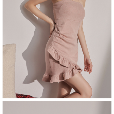
限らない）は、AFTEEに渡され当サービスで必要な範囲内で利用されま
す。AFTEEの個人情報の収集、処理、利用について、詳細はAFTEE公式ホ
ームページの『個人情報の収集、処理及び利用に関する声明』をご参照く
ださい（
https://aftee.tw/privacypolicy/
）。
AFTEEの初回ご利用の際に、審査を通過すれば、最高額がNT$10,000にな
ります。支払い期限を過ぎた場合、その金額に基づいて年利20%の遅延滞
納金が加算されます。未成年の利用者は、事前に法定代理人または後見人
の同意を得ればAFTEEをご利用いただけます。
個人情報の処理、利用について疑問がある、または関連する法律の権利を
行使したい場合は、ネットプロテクションズ
cs_tw@netprotections.co.jp
にご連絡ください。上記に示した個人情報を、必要な購入注文書とあわせ
てAFTEEにご提供いただく、またはAFTEEにあなたの個人情報の収集、処
理、利用を許可することににご同意いただけない場合は、当サービスを選
択しないでください。