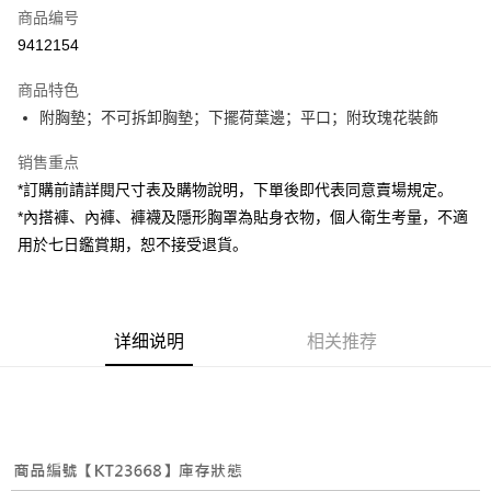
商品编号
超商取货付款
9412154
LINE Pay
商品特色
Apple Pay
附胸墊；不可拆卸胸墊；下擺荷葉邊；平口；附玫瑰花裝飾
街口支付
销售重点
*訂購前請詳閱尺寸表及購物說明，下單後即代表同意賣場規定。
Google Pay
*內搭褲、內褲、褲襪及隱形胸罩為貼身衣物，個人衛生考量，不適
大哥付你分期
用於七日鑑賞期，恕不接受退貨。
相关说明
【大哥付你分期使用说明】
AFTEE先享后付
1. 本服务由台湾大哥大提供，电信用户可立即使用无须另外申请。（限个人
月租型门号，不开放公司户及预付卡使用）
相关说明
详细说明
相关推荐
2. 付款方式选择 “大哥付你分期”，订单成立后会自动跳转到大哥付的交易流
一、關於 AFTEE先享後付
程，验证手机门号后，选择欲分期的期数、缴款截止日，确认付款后即完成
ATM付款
1. 於付款方式選擇AFTEE先享後付，將跳出AFTEE先享後付手機驗證視
交易。
窗。
3. 实际核准额度、可分期数及费用金额请依后续交易确认页面所载为准。
2. 進行簡訊驗證之後，即可完成結帳手續。
运送方式
4. 订单成立30分钟内，如未前往确认交易或遇审核未通过，订单将自动取
3. 訂單確認後不需事先繳費，商品會配送至您的指定地址。
消。如遇 “转专审核”未通过状况，表示未达系统评分，恕无法说明评估内
4. 下訂完成後，您的手機會收到一封繳費通知簡訊，APP會員則會收到
全家取貨付款
容。
AFTEE APP推播通知。
【缴款方式说明】
每笔NT$60，满NT$1,800(含以上)免运费