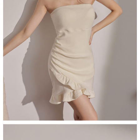
若款項超過繳費期限，將根據當次的金額加收年利率 16% 的逾期滯納金。
未成年的使用者，請事先徵得法定代理人或監護人之同意方可使用
AFTEE。
若您對於個人資料之處理、利用有任何疑問，或欲行使相關法律權利，請聯
繫恩沛科技股份有限公司。若您不同意我們將上開所示之個人資料，連同必
要之購買訂單資訊提供予 AFTEE ，或讓 AFTEE 蒐集處理利用您的個人資
料，請勿選用本服務。