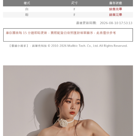
5. 收到商品當下無需繳費，確認無誤後，請再利用繳費通知簡訊或AFTEE
1. 分期款项不并入电信账单，“大哥付你分期”于每月结算日后寄送缴费提醒
APP於四大便利商店‧ATM/網銀等方式進行付款。
短信。
付款後全家取貨
2. 通过短信链接打开账单后，可选择 “超商条码／台湾大直营门市／银行转
請留意繳費期限為 14 天。唯有下載 AFTEE App 成為 AFTEE 會員者方能享
每笔NT$60，满NT$1,600(含以上)免运费
账／街口支付／iPASS MONEY”等通路缴费。
有最長 45 天內付款之服務。
已關閉，請勿下單
【注意事项】
繳費期限，為商家向您請款的時間，再加上使用AFTEE可延長的天數所計算
1. 本服务系由 “台湾大哥大股份有限公司”所提供，让用户于交易时，得通过
每笔NT$10,000
出。使用AFTEE下訂可以延長您收到商品前的繳費天數，但無法保證一定能
本服务购买商品或服务，并由商店将买卖／分期付款买卖价金债权让与本公
夠在期限內收到商品(例如:預購商品或預計到貨時間較長者)。因此無論收到
司后，依约使用本公司账单缴交账款。
已關閉，請勿下單(付取)
商品與否，仍需要請您在AFTEE規定的時間內完成繳費。
2. 基于同意付款使用 “大哥付你分期”之契约关系目的，商店将以您的个人资
每笔NT$10,000
料（包含姓名、电话或地址）提供予台湾大哥大进项收集、处理及利用，由
二、付款限制
台湾大哥大与本人进行分期账单所需资料之确认、核对及更正。
1. 初次使用 AFTEE 時，將依認證結果及本公司審查結果，核予每個人不同
7-11取貨付款
3. 完整用户服务条款，请详阅以下链接：
https://oppay.tw/userRule
之上限額度
2. 結帳金額須大於NT$30
每笔NT$60，满NT$1,800(含以上)免运费
3. 目前僅支援台灣會員
付款後7-11取貨
三、聲明條款
每笔NT$60，满NT$1,600(含以上)免运费
「AFTEE先享後付」(下稱本服務)乃由恩沛科技股份有限公司(下稱 AFTEE )
所提供，並由 AFTEE 向您收取款項。因使用本服務所須提供之個人資料(包
宅配
含但不限於訂購人姓名、電話，收件人姓名、電話、收件地址)，將交付予
AFTEE 於本服務必要服務範圍內運用。關於 AFTEE 對於個人資料之蒐集、
每笔NT$100，满NT$2,500(含以上)免运费
處理、利用，詳參 AFTEE 官網之『個人資料蒐集、處理及利用告知聲明』
（
https://aftee.tw/privacypolicy/
）。
國家/地區配送
查看运费