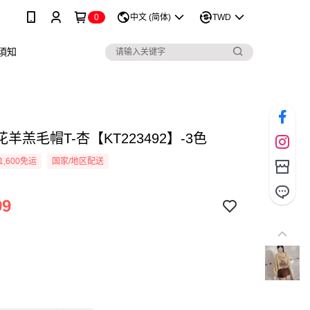
0
中文 (简体)
TWD
須知
羊羔毛帽T-杏【KT223492】-3色
1,600免运
国家/地区配送
99