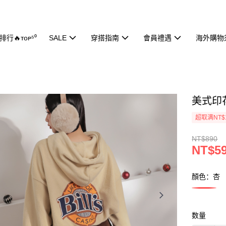
行🔥ᴛᴏᴘ⁵⁰
SALE
穿搭指南
會員禮遇
海外購物
美式印花
超取满NT$
NT$890
NT$5
顏色：杏
数量