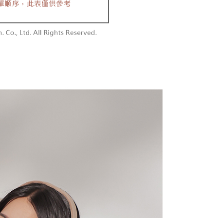
付款
額須大於NT$30
僅支援台灣會員
0，满NT$1,800(含以上)免运费
條款
1取貨
E先享後付」(下稱本服務)乃由恩沛科技股份有限公司(下稱 AFTEE
0，满NT$1,600(含以上)免运费
並由 AFTEE 向您收取款項。因使用本服務所須提供之個人資料
限於訂購人姓名、電話，收件人姓名、電話、收件地址)，將交付
EE 於本服務必要服務範圍內運用。關於 AFTEE 對於個人資料之蒐
利用，詳參 AFTEE 官網之『個人資料蒐集、處理及利用告知聲
00，满NT$2,500(含以上)免运费
s://aftee.tw/privacypolicy/
）。
配送
查看运费
繳費期限，將根據當次的金額加收年利率 16% 的逾期滯納金。
使用者，請事先徵得法定代理人或監護人之同意方可使用
個人資料之處理、利用有任何疑問，或欲行使相關法律權利，請
科技股份有限公司。若您不同意我們將上開所示之個人資料，連
買訂單資訊提供予 AFTEE ，或讓 AFTEE 蒐集處理利用您的個
請勿選用本服務。