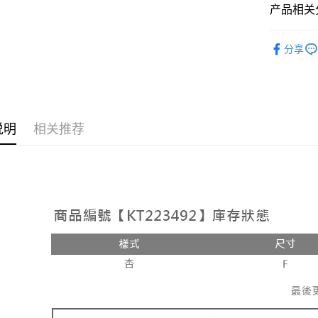
相关说明
产品相关分
【大哥付
AFTEE先
1. 本服
人气商品
人月租型
相关说明
分享
2. 付款
【上衣】
一、關於 A
ATM付款
流程，验
1. 於付
完成交易
窗。
3. 实际
2. 進行
4. 订单
3. 訂單
运送方式
消。如遇 
4. 下訂
说明
相关推荐
容。
AFTEE 
全家取貨
【缴款方
5. 收到
1. 分期
每笔NT$6
APP於四
短信。
2. 通过
付款後全
請留意繳費期
账／街口支付
享有最長 
每笔NT$6
【注意事
繳費期限，
已關閉，
1. 本服
算出。使用
过本服务
定能夠在期
每笔NT$10
本公司后
收到商品與
2. 基于
已關閉，請
资料（包
二、付款
每笔NT$10
用，由台
1. 初次
3. 完整
之上限額