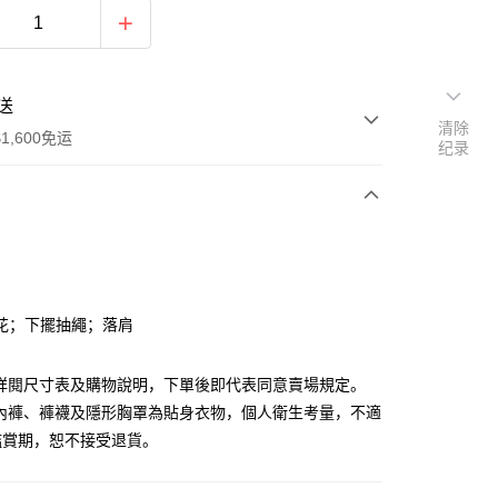
送
清除
1,600免运
纪录
次付款
付款
花；下擺抽繩；落肩
請詳閱尺寸表及購物說明，下單後即代表同意賣場規定。
、內褲、褲襪及隱形胸罩為貼身衣物，個人衛生考量，不適
鑑賞期，恕不接受退貨。
y
分期