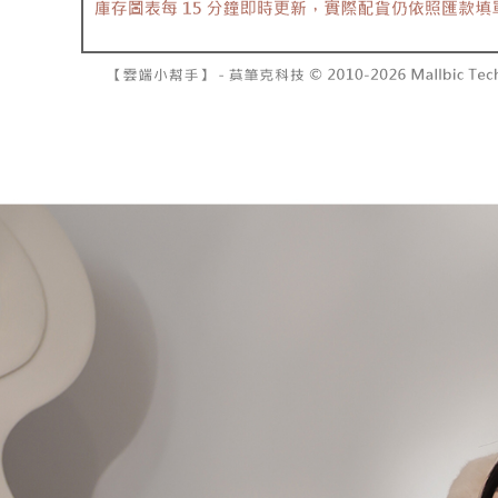
7-11取貨
2. 結帳金
3. 目前
每笔NT$6
三、聲明
付款後7-1
「AFTE
每笔NT$6
)所提供，
(包含但不
宅配
予 AFT
集、處理、
每笔NT$1
明』（
http
國家/地區
若款項超過
未成年的
AFTEE。
若您對於
聯繫恩沛
同必要之購
人資料，