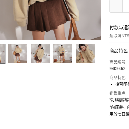
付款与运
超取满NT$
付款方式
商品特色
信用卡一
商品编号
9409452
超商取货
商品特色
LINE Pay
後背印
Apple Pay
销售重点
*訂購前
街口支付
*內搭褲
用於七日
Google Pa
大哥付你