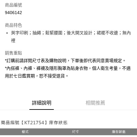
商品編號
超商取貨付款
9406142
LINE Pay
商品特色
Apple Pay
英字印刷；抽繩；鬆緊腰圍；後大開叉設計；裙襬不收邊；無內
裡
街口支付
銷售重點
Google Pay
*訂購前請詳閱尺寸表及購物說明，下單後即代表同意賣場規定。
大哥付你分期
*內搭褲、內褲、褲襪及隱形胸罩為貼身衣物，個人衛生考量，不適
相關說明
用於七日鑑賞期，恕不接受退貨。
【大哥付你分期使用說明】
AFTEE先享後付
1.本服務由台灣大哥大提供，台灣大哥大用戶可立即使用無須另外申請。
2.付款方式選擇「大哥付你分期」，訂單成立後會自動跳轉到大哥付的交易
相關說明
流程，驗證手機門號後，選擇欲分期的期數、繳款截止日，確認付款後即完
【關於「AFTEE先享後付」】
成交易。
詳細說明
相關推薦
ATM付款
AFTEE先享後付是「在收到商品之後才付款」的支付方式。 讓您購物簡單
3.實際核准額度、可分期數及費用金額請依後續交易確認頁面所載為準。
便利好安心！
4.訂單成立30分鐘內，如未前往確認交易或遇審核未通過，訂單將自動取
１．簡單：不需註冊會員、不需綁卡、不需儲值。
運送方式
消。如遇「轉專審核」未通過狀況，表示未達大哥付你分期系統評分，恕無
２．便利：只要手機號碼，簡訊認證，即可結帳。
法說明評估內容。
３．安心：先確認商品／服務後，再付款。
全家取貨付款
【繳款方式說明】
1.分期款項不併入電信帳單，「大哥付你分期」於每月結算日後寄送繳費提
每筆NT$60，滿NT$1,800(含以上)免運費