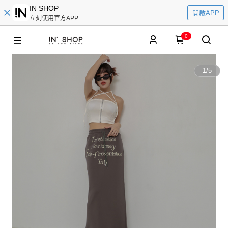
IN SHOP
開啟APP
立刻使用官方APP
0
1
/
5