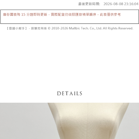
【「AFTEE先享後付」結帳流程】
醒簡訊。
１．於結帳方式選擇「AFTEE先享後付」後，將跳轉至「AFTEE先享後付」
2.透過簡訊連結打開帳單後，可選擇「超商條碼／台灣大直營門市／銀行轉
付款後全家取貨
結帳頁面，進行簡訊認證並確認金額後，即可完成結帳。
帳／街口支付／iPASS MONEY」等通路繳費。
２．訂單成立數日內，您將收到繳費通知簡訊。
每筆NT$60，滿NT$1,600(含以上)免運費
３．收到繳費通知簡訊後14天內，點擊此簡訊中的連結，可透過四大超商／
【注意事項】
ATM／網路銀行／等多元方式進行付款，方視為交易完成。
已關閉，請勿下單
1.本服務係由「台灣大哥大股份有限公司」（以下簡稱本公司）所提供，讓
※ 請注意：結帳手續完成當下不需立刻繳費，但若您需要取消訂單，請聯絡
用戶於交易時，得透過本服務購買商品或服務，並由商店將買賣／分期付款
每筆NT$10,000
購買商品的店家。未經商家同意取消之訂單仍視為有效，需透過AFTEE先享
買賣價金債權讓與本公司後，依約使用本公司帳單繳交帳款。
後付繳納相關費用。
2.基於同意付款使用「大哥付你分期」之契約關係目的，商店將以您的個人
已關閉，請勿下單(付取)
※ 交易是否成功請以「AFTEE先享後付 」之結帳頁面顯示為準，若有關於
資料（包含姓名、電話或地址）提供予台灣大哥大進項蒐集、處理及利用，
是否繳費成功／繳費後需取消欲退款等相關疑問，請聯繫「AFTEE先享後付
每筆NT$10,000
由本公司與您本人進行分期帳單所需資料之確認、核對及更正。
客戶支援中心」
https://netprotections.freshdesk.com/support/home
3.完整用戶服務條款，請詳閱以下連結：
https://oppay.tw/userRule
7-11取貨付款
【注意事項】
１．透過由恩沛科技股份有限公司提供之「AFTEE先享後付」服務完成之交
每筆NT$60，滿NT$1,800(含以上)免運費
易，需依本服務之必要範圍內提供個人資料，並將交易相關給付款項請求債
權轉讓予恩沛科技股份有限公司。
付款後7-11取貨
２．關於個人資料處理事宜，請瀏覽以下網址：
每筆NT$60，滿NT$1,600(含以上)免運費
https://aftee.tw/terms/#terms3
３．未成年的使用者請事先徵得法定代理人或監護人之同意方可使用
宅配
「AFTEE先享後付」，若未經同意申辦者引起之損失，本公司不負相關責
任。
每筆NT$100，滿NT$2,500(含以上)免運費
４．使用「AFTEE先享後付」時，將依據個別帳號之用戶狀況，依本公司即
時審查核予不同之上限額度；若仍有額度不足之情形，本公司將視審查結果
國家/地區配送
查看運費
請求用戶進行身份認證。