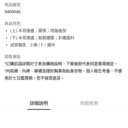
商品編號
超商取貨付款
9400046
LINE Pay
商品特色
Apple Pay
(上) 木耳捲邊；圓領；短版版型
(下) 木耳捲邊；鬆緊腰圍；針織面料
街口支付
試穿報告 : 小魚 / F / 適中
Google Pay
銷售重點
大哥付你分期
*訂購前請詳閱尺寸表及購物說明，下單後即代表同意賣場規定。
相關說明
*內搭褲、內褲、褲襪及隱形胸罩為貼身衣物，個人衛生考量，不適
【大哥付你分期使用說明】
用於七日鑑賞期，恕不接受退貨。
AFTEE先享後付
1.本服務由台灣大哥大提供，台灣大哥大用戶可立即使用無須另外申請。
2.付款方式選擇「大哥付你分期」，訂單成立後會自動跳轉到大哥付的交易
相關說明
流程，驗證手機門號後，選擇欲分期的期數、繳款截止日，確認付款後即完
【關於「AFTEE先享後付」】
成交易。
ATM付款
AFTEE先享後付是「在收到商品之後才付款」的支付方式。 讓您購物簡單
3.實際核准額度、可分期數及費用金額請依後續交易確認頁面所載為準。
便利好安心！
詳細說明
相關推薦
4.訂單成立30分鐘內，如未前往確認交易或遇審核未通過，訂單將自動取
１．簡單：不需註冊會員、不需綁卡、不需儲值。
運送方式
消。如遇「轉專審核」未通過狀況，表示未達大哥付你分期系統評分，恕無
２．便利：只要手機號碼，簡訊認證，即可結帳。
法說明評估內容。
３．安心：先確認商品／服務後，再付款。
全家取貨付款
【繳款方式說明】
1.分期款項不併入電信帳單，「大哥付你分期」於每月結算日後寄送繳費提
每筆NT$60，滿NT$1,800(含以上)免運費