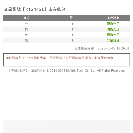
【「AFTEE先享後付」結帳流程】
醒簡訊。
１．於結帳方式選擇「AFTEE先享後付」後，將跳轉至「AFTEE先享後付」
2.透過簡訊連結打開帳單後，可選擇「超商條碼／台灣大直營門市／銀行轉
付款後全家取貨
結帳頁面，進行簡訊認證並確認金額後，即可完成結帳。
帳／街口支付／iPASS MONEY」等通路繳費。
２．訂單成立數日內，您將收到繳費通知簡訊。
每筆NT$60，滿NT$1,600(含以上)免運費
３．收到繳費通知簡訊後14天內，點擊此簡訊中的連結，可透過四大超商／
【注意事項】
ATM／網路銀行／等多元方式進行付款，方視為交易完成。
已關閉，請勿下單
1.本服務係由「台灣大哥大股份有限公司」（以下簡稱本公司）所提供，讓
※ 請注意：結帳手續完成當下不需立刻繳費，但若您需要取消訂單，請聯絡
用戶於交易時，得透過本服務購買商品或服務，並由商店將買賣／分期付款
每筆NT$10,000
購買商品的店家。未經商家同意取消之訂單仍視為有效，需透過AFTEE先享
買賣價金債權讓與本公司後，依約使用本公司帳單繳交帳款。
後付繳納相關費用。
2.基於同意付款使用「大哥付你分期」之契約關係目的，商店將以您的個人
已關閉，請勿下單(付取)
※ 交易是否成功請以「AFTEE先享後付 」之結帳頁面顯示為準，若有關於
資料（包含姓名、電話或地址）提供予台灣大哥大進項蒐集、處理及利用，
是否繳費成功／繳費後需取消欲退款等相關疑問，請聯繫「AFTEE先享後付
每筆NT$10,000
由本公司與您本人進行分期帳單所需資料之確認、核對及更正。
客戶支援中心」
https://netprotections.freshdesk.com/support/home
3.完整用戶服務條款，請詳閱以下連結：
https://oppay.tw/userRule
7-11取貨付款
【注意事項】
１．透過由恩沛科技股份有限公司提供之「AFTEE先享後付」服務完成之交
每筆NT$60，滿NT$1,800(含以上)免運費
易，需依本服務之必要範圍內提供個人資料，並將交易相關給付款項請求債
權轉讓予恩沛科技股份有限公司。
付款後7-11取貨
２．關於個人資料處理事宜，請瀏覽以下網址：
每筆NT$60，滿NT$1,600(含以上)免運費
https://aftee.tw/terms/#terms3
３．未成年的使用者請事先徵得法定代理人或監護人之同意方可使用
宅配
「AFTEE先享後付」，若未經同意申辦者引起之損失，本公司不負相關責
任。
每筆NT$100，滿NT$2,500(含以上)免運費
４．使用「AFTEE先享後付」時，將依據個別帳號之用戶狀況，依本公司即
時審查核予不同之上限額度；若仍有額度不足之情形，本公司將視審查結果
國家/地區配送
查看運費
請求用戶進行身份認證。