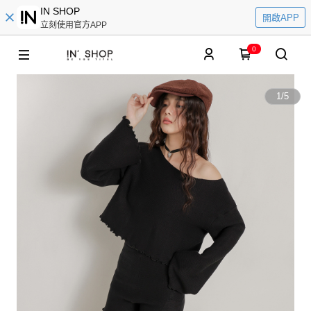
IN SHOP
開啟APP
立刻使用官方APP
0
1
/
5