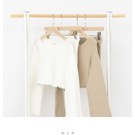
限らない）は、AFTEEに渡され当サービスで必要な範囲内で利用されま
す。AFTEEの個人情報の収集、処理、利用について、詳細はAFTEE公式ホ
ームページの『個人情報の収集、処理及び利用に関する声明』をご参照く
ださい（
https://aftee.tw/privacypolicy/
）。
AFTEEの初回ご利用の際に、審査を通過すれば、最高額がNT$10,000にな
ります。支払い期限を過ぎた場合、その金額に基づいて年利20%の遅延滞
納金が加算されます。未成年の利用者は、事前に法定代理人または後見人
の同意を得ればAFTEEをご利用いただけます。
個人情報の処理、利用について疑問がある、または関連する法律の権利を
行使したい場合は、ネットプロテクションズ
cs_tw@netprotections.co.jp
にご連絡ください。上記に示した個人情報を、必要な購入注文書とあわせ
てAFTEEにご提供いただく、またはAFTEEにあなたの個人情報の収集、処
理、利用を許可することににご同意いただけない場合は、当サービスを選
択しないでください。