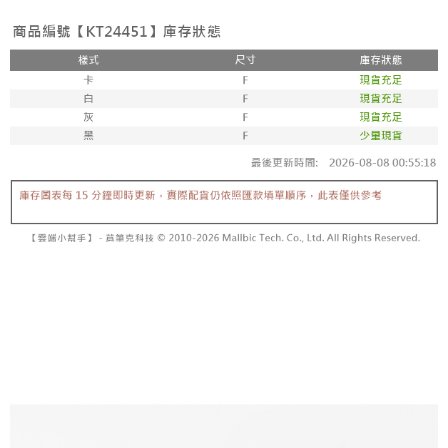
内容についての説明はいたしかねます。
5.商品受け取り時のお支払いは不要です。商品を確かめてから、SMSまた
付款後全家取貨
はアプリの通知に従って、4大コンビニ、またはATM/オンラインバンキン
グでお支払いください。
配送毎にNT$60、NT$1,600以上で送料無料
【支払い方法の説明】
1. 分割払いの金額は電信請求書に統合されず、「OP Pay Later」は毎月の
代金納付期限は最短で 14 日以内ですので、ご注意ください。AFTEE アプ
已關閉，請勿下單
締め日後に支払いリマインダーのSMSを送信します。
リをダウンロードして AFTEE 会員になるとお支払い期限を最長 45 日以内
2. SMSのリンクを通じて請求書を開いた後、「コンビニバーコード／台湾
配送毎にNT$10,000
まで延長できます。
大直営店舗／銀行振込／街口支払い／iPASS MONEY」などのチャネルで
支払いを選択できます。
已關閉，請勿下單(付取)
お支払期限は、ショップが請求した期日と、AFTEEで延長できる日数をも
とに計算されます。AFTEEで注文すると、商品を受け取るまで支払い期限
配送毎にNT$10,000
【注意事項】
を延長できますが、商品を期限内に受け取れない場合があります（例：予
1. 本サービスは「台湾大哥大株式会社」（以下「当社」といいます）によ
約商品や商品到着日が比較的遅い商品）。そのため、商品到着の有無に関
7-11取貨付款
って提供され、ユーザーが取引時に本サービスを通じて商品やサービスを
わらず、AFTEEで指定された期限内にお支払いください。
購入できるようにし、店舗が売買／分割払い売買の債権を当社に譲渡した
配送毎にNT$60、NT$1,800以上で送料無料
後、契約に基づいて当社の請求書で帳款を支払うことになります。
二、支払い限度額
2. 「OP Pay Later」を利用する契約関係の目的から、店舗はあなたの個人
付款後7-11取貨
1.初回 AFTEEを ご利用の際に、認証結果及び当社の審査の結果に基づ
情報（名前、電話または住所を含む）を台湾大哥大に提供し、収集、処理
き、限度額が設定されます。
配送毎にNT$60、NT$1,600以上で送料無料
および利用するために、当社があなた本人と分割請求書に必要な情報の確
2.決済金額は最低NT$20です。
認、照合および修正を行います。
3.現在、台湾の会員のみご利用いただけます。
宅配
3. 完全なユーザーサービス規約については、以下のリンクを参照してくだ
さい：
https://oppay.tw/userRule
三、利用規約「AFTEE代金後払い」（以下当サービスという）はネットプ
配送毎にNT$100、NT$2,500以上で送料無料
ロテクションズ（以下 AFTEE という）が提供し、AFTEEが代金を徴収し
ます。当サービスご利用の際に提供しなければならない個人情報（注文者
國家/地區配送
送料を確認
の氏名、電話番号、受取人の氏名、電話番号、受取人住所を含むがこれに