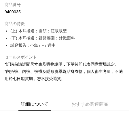
商品番号
コンビニ店頭代金引換
9400035
LINE Pay
商品の特徴
Apple Pay
(上) 木耳捲邊；圓領；短版版型
(下) 木耳捲邊；鬆緊腰圍；針織面料
JKOPAY
試穿報告 : 小魚 / F / 適中
Google Pay
セールスポイント
OP Pay Later
*訂購前請詳閱尺寸表及購物說明，下單後即代表同意賣場規定。
説明
*內搭褲、內褲、褲襪及隱形胸罩為貼身衣物，個人衛生考量，不適
【OP Pay Later 使用説明】
AFTEE代金後払い
用於七日鑑賞期，恕不接受退貨。
1. 本サービスは台湾大哥大によって提供され、台湾大哥大のユーザーは追
加の申請なしで即時に利用可能です。
説明
2. 支払い方法で「OP Pay Later」を選択すると、注文が成立した後に自動
一、 AFTEE代金後払いについて
的に OP Pay Later の取引プロセスに移行し、携帯番号を確認後、分割払
ATM払い
1.お支払い方法でAFTEE代金後払いを選択すると、携帯電話認証ウィンド
いの回数や支払い期限を選択し、支払いを確認すると取引が完了します。
ウが表示されます。
詳細について
おすすめ関連商品
3. 実際の承認額、分割回数および費用については、後続の取引確認ページ
2.SMSで認証してお支払い手続を進めてください。
配送方法
を基準とします。
3.注文するときのお支払いは不要です。商品はご指定の住所に配送されま
4. 注文成立後30分以内に確認取引を行わない場合や審査が通過しない場
す。
全家取貨付款
合、注文は自動的にキャンセルされます。「転専審査」に未通過の状況が
4.ご注文が完了すると、携帯に支払い通知のSMSが届きます。アプリ会員
発生した場合は、システムの評価基準に達していないことを意味し、評価
配送毎にNT$60、NT$1,800以上で送料無料
の場合は、AFTEE アプリプッシュ通知が届きます。