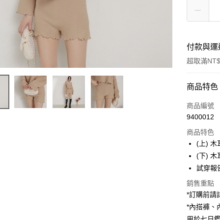
付款與運
超取滿NT$
付款方式
商品特色
信用卡一
商品編號
9400012
超商取貨
商品特色
LINE Pay
(上)
(下)
Apple Pay
試穿報告 
街口支付
銷售重點
*訂購前
Google Pa
*內搭褲
大哥付你
用於七日