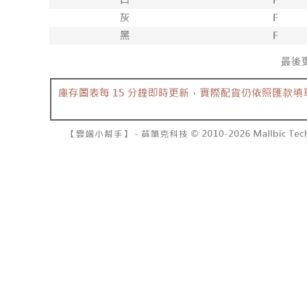
7-11取貨
１．透過由
交易，需
每筆NT$6
求債權轉
２．關於
付款後7-1
https://aft
每筆NT$6
３．未成
「AFTE
宅配
任。
４．使用「
每筆NT$1
即時審查
結果請求
國家/地區
５．嚴禁
形，恩沛
動。