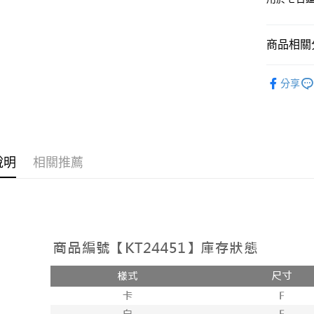
相關說明
【大哥付
AFTEE先
1.本服務
商品相關分
2.付款方
相關說明
流程，驗
【關於「A
ATM付款
人氣商品
完成交易
AFTEE
分享
3.實際核
便利好安
【套裝兩
4.訂單成
１．簡單
消。如遇
２．便利
運送方式
無法說明
３．安心
【繳款方
全家取貨
1.分期款
【「AFT
醒簡訊。
說明
相關推薦
每筆NT$6
１．於結帳
2.透過簡
付」結帳
帳／街口支
付款後全
２．訂單
３．收到繳
每筆NT$6
【注意事
／ATM／
1.本服務
※ 請注意
已關閉，
用戶於交
絡購買商品
款買賣價
先享後付
每筆NT$10
2.基於同
※ 交易是
資料（包
是否繳費成
已關閉，請
用，由本
付客戶支
每筆NT$10
3.完整用
【注意事