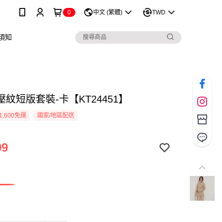
0
中文 (繁體)
TWD
須知
紋短版套裝-卡【KT24451】
1,600免運
國家/地區配送
99