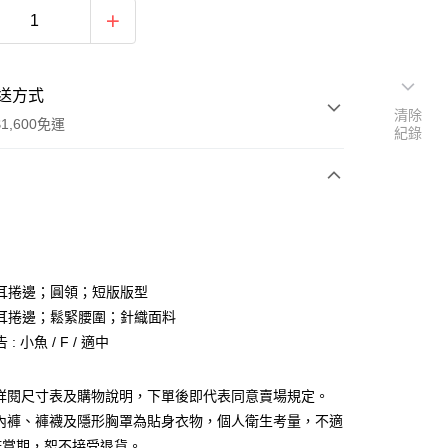
送方式
清除
1,600免運
紀錄
次付款
付款
 木耳捲邊；圓領；短版版型
 木耳捲邊；鬆緊腰圍；針織面料
: 小魚 / F / 適中
請詳閱尺寸表及購物說明，下單後即代表同意賣場規定。
y
、內褲、褲襪及隱形胸罩為貼身衣物，個人衛生考量，不適
分期
鑑賞期，恕不接受退貨。