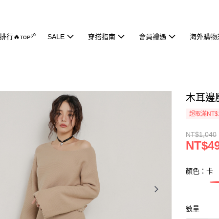
行🔥ᴛᴏᴘ⁵⁰
SALE
穿搭指南
會員禮遇
海外購物
木耳邊壓
超取滿NT$
NT$1,040
NT$4
顏色：卡
數量