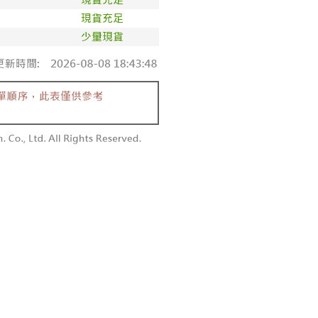
付款
恩沛科技股份有限公司提供之「AFTEE先享後付」服務完成之
依本服務之必要範圍內提供個人資料，並將交易相關給付款項請
0，滿NT$1,800(含以上)免運費
讓予恩沛科技股份有限公司。
個人資料處理事宜，請瀏覽以下網址：
1取貨
ee.tw/terms/#terms3
0，滿NT$1,600(含以上)免運費
年的使用者請事先徵得法定代理人或監護人之同意方可使用
E先享後付」，若未經同意申辦者引起之損失，本公司不負相關責
AFTEE先享後付」時，將依據個別帳號之用戶狀況，依本公司
00，滿NT$2,500(含以上)免運費
核予不同之上限額度；若仍有額度不足之情形，本公司將視審查
用戶進行身份認證。
配送
查看運費
一人註冊多個帳號或使用他人資訊註冊。若發現惡意使用之情
科技股份有限公司將有權停止該用戶之使用額度並採取法律行