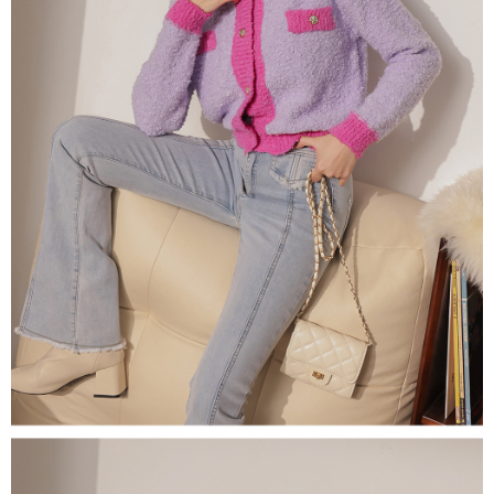
若款項超過繳費期限，將根據當次的金額加收年利率 16% 的逾期滯納金。
未成年的使用者，請事先徵得法定代理人或監護人之同意方可使用
AFTEE。
若您對於個人資料之處理、利用有任何疑問，或欲行使相關法律權利，請聯
繫恩沛科技股份有限公司。若您不同意我們將上開所示之個人資料，連同必
要之購買訂單資訊提供予 AFTEE ，或讓 AFTEE 蒐集處理利用您的個人資
料，請勿選用本服務。