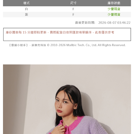
5. 收到商品當下無需繳費，確認無誤後，請再利用繳費通知簡訊或AFTEE
1. 分期款项不并入电信账单，“大哥付你分期”于每月结算日后寄送缴费提醒
APP於四大便利商店‧ATM/網銀等方式進行付款。
短信。
付款後全家取貨
2. 通过短信链接打开账单后，可选择 “超商条码／台湾大直营门市／银行转
請留意繳費期限為 14 天。唯有下載 AFTEE App 成為 AFTEE 會員者方能享
每笔NT$60，满NT$1,600(含以上)免运费
账／街口支付／iPASS MONEY”等通路缴费。
有最長 45 天內付款之服務。
已關閉，請勿下單
【注意事项】
繳費期限，為商家向您請款的時間，再加上使用AFTEE可延長的天數所計算
1. 本服务系由 “台湾大哥大股份有限公司”所提供，让用户于交易时，得通过
每笔NT$10,000
出。使用AFTEE下訂可以延長您收到商品前的繳費天數，但無法保證一定能
本服务购买商品或服务，并由商店将买卖／分期付款买卖价金债权让与本公
夠在期限內收到商品(例如:預購商品或預計到貨時間較長者)。因此無論收到
司后，依约使用本公司账单缴交账款。
已關閉，請勿下單(付取)
商品與否，仍需要請您在AFTEE規定的時間內完成繳費。
2. 基于同意付款使用 “大哥付你分期”之契约关系目的，商店将以您的个人资
每笔NT$10,000
料（包含姓名、电话或地址）提供予台湾大哥大进项收集、处理及利用，由
二、付款限制
台湾大哥大与本人进行分期账单所需资料之确认、核对及更正。
1. 初次使用 AFTEE 時，將依認證結果及本公司審查結果，核予每個人不同
7-11取貨付款
3. 完整用户服务条款，请详阅以下链接：
https://oppay.tw/userRule
之上限額度
2. 結帳金額須大於NT$30
每笔NT$60，满NT$1,800(含以上)免运费
3. 目前僅支援台灣會員
付款後7-11取貨
三、聲明條款
每笔NT$60，满NT$1,600(含以上)免运费
「AFTEE先享後付」(下稱本服務)乃由恩沛科技股份有限公司(下稱 AFTEE )
所提供，並由 AFTEE 向您收取款項。因使用本服務所須提供之個人資料(包
宅配
含但不限於訂購人姓名、電話，收件人姓名、電話、收件地址)，將交付予
AFTEE 於本服務必要服務範圍內運用。關於 AFTEE 對於個人資料之蒐集、
每笔NT$100，满NT$2,500(含以上)免运费
處理、利用，詳參 AFTEE 官網之『個人資料蒐集、處理及利用告知聲明』
（
https://aftee.tw/privacypolicy/
）。
國家/地區配送
查看运费