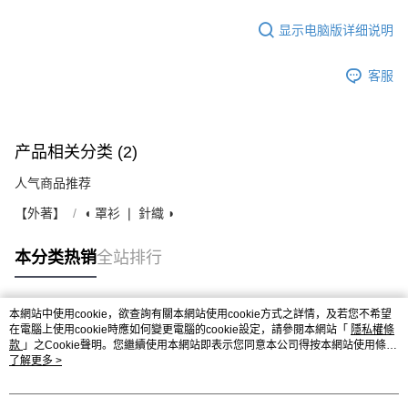
显示电脑版详细说明
客服
产品相关分类 (2)
人气商品推荐
【外著】
◖ 罩衫 ❘ 針織 ◗
本分类热销
全站排行
本網站中使用cookie，欲查詢有關本網站使用cookie方式之詳情，及若您不希望
热门标签
在電腦上使用cookie時應如何變更電腦的cookie設定，請參閱本網站「
隱私權條
款
」之Cookie聲明。您繼續使用本網站即表示您同意本公司得按本網站使用條款
之Cookie聲明使用cookie。
了解更多 >