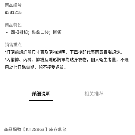
商品编号
超商取货付款
9381215
LINE Pay
商品特色
Apple Pay
四扣排釦；裝飾口袋；圓領
街口支付
销售重点
*訂購前請詳閱尺寸表及購物說明，下單後即代表同意賣場規定。
Google Pay
*內搭褲、內褲、褲襪及隱形胸罩為貼身衣物，個人衛生考量，不適
大哥付你分期
用於七日鑑賞期，恕不接受退貨。
相关说明
【大哥付你分期使用说明】
AFTEE先享后付
1. 本服务由台湾大哥大提供，电信用户可立即使用无须另外申请。（限个人
月租型门号，不开放公司户及预付卡使用）
相关说明
详细说明
相关推荐
2. 付款方式选择 “大哥付你分期”，订单成立后会自动跳转到大哥付的交易流
一、關於 AFTEE先享後付
程，验证手机门号后，选择欲分期的期数、缴款截止日，确认付款后即完成
ATM付款
1. 於付款方式選擇AFTEE先享後付，將跳出AFTEE先享後付手機驗證視
交易。
窗。
3. 实际核准额度、可分期数及费用金额请依后续交易确认页面所载为准。
2. 進行簡訊驗證之後，即可完成結帳手續。
运送方式
4. 订单成立30分钟内，如未前往确认交易或遇审核未通过，订单将自动取
3. 訂單確認後不需事先繳費，商品會配送至您的指定地址。
消。如遇 “转专审核”未通过状况，表示未达系统评分，恕无法说明评估内
4. 下訂完成後，您的手機會收到一封繳費通知簡訊，APP會員則會收到
全家取貨付款
容。
AFTEE APP推播通知。
【缴款方式说明】
每笔NT$60，满NT$1,800(含以上)免运费