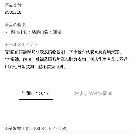
商品番号
コンビニ店頭代金引換
9381215
LINE Pay
商品の特徴
Apple Pay
四扣排釦；裝飾口袋；圓領
JKOPAY
セールスポイント
*訂購前請詳閱尺寸表及購物說明，下單後即代表同意賣場規定。
Google Pay
*內搭褲、內褲、褲襪及隱形胸罩為貼身衣物，個人衛生考量，不適
OP Pay Later
用於七日鑑賞期，恕不接受退貨。
説明
【OP Pay Later 使用説明】
AFTEE代金後払い
1. 本サービスは台湾大哥大によって提供され、台湾大哥大のユーザーは追
加の申請なしで即時に利用可能です。
説明
詳細について
おすすめ関連商品
2. 支払い方法で「OP Pay Later」を選択すると、注文が成立した後に自動
一、 AFTEE代金後払いについて
的に OP Pay Later の取引プロセスに移行し、携帯番号を確認後、分割払
ATM払い
1.お支払い方法でAFTEE代金後払いを選択すると、携帯電話認証ウィンド
いの回数や支払い期限を選択し、支払いを確認すると取引が完了します。
ウが表示されます。
3. 実際の承認額、分割回数および費用については、後続の取引確認ページ
2.SMSで認証してお支払い手続を進めてください。
配送方法
を基準とします。
3.注文するときのお支払いは不要です。商品はご指定の住所に配送されま
4. 注文成立後30分以内に確認取引を行わない場合や審査が通過しない場
す。
全家取貨付款
合、注文は自動的にキャンセルされます。「転専審査」に未通過の状況が
4.ご注文が完了すると、携帯に支払い通知のSMSが届きます。アプリ会員
発生した場合は、システムの評価基準に達していないことを意味し、評価
配送毎にNT$60、NT$1,800以上で送料無料
の場合は、AFTEE アプリプッシュ通知が届きます。