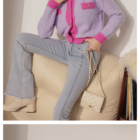
限らない）は、AFTEEに渡され当サービスで必要な範囲内で利用されま
す。AFTEEの個人情報の収集、処理、利用について、詳細はAFTEE公式ホ
ームページの『個人情報の収集、処理及び利用に関する声明』をご参照く
ださい（
https://aftee.tw/privacypolicy/
）。
AFTEEの初回ご利用の際に、審査を通過すれば、最高額がNT$10,000にな
ります。支払い期限を過ぎた場合、その金額に基づいて年利20%の遅延滞
納金が加算されます。未成年の利用者は、事前に法定代理人または後見人
の同意を得ればAFTEEをご利用いただけます。
個人情報の処理、利用について疑問がある、または関連する法律の権利を
行使したい場合は、ネットプロテクションズ
cs_tw@netprotections.co.jp
にご連絡ください。上記に示した個人情報を、必要な購入注文書とあわせ
てAFTEEにご提供いただく、またはAFTEEにあなたの個人情報の収集、処
理、利用を許可することににご同意いただけない場合は、当サービスを選
択しないでください。