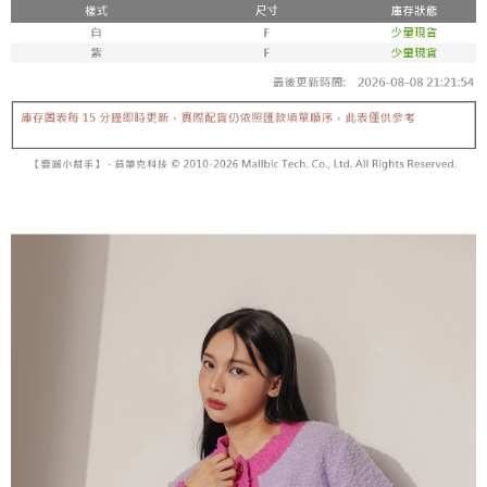
内容についての説明はいたしかねます。
5.商品受け取り時のお支払いは不要です。商品を確かめてから、SMSまた
付款後全家取貨
はアプリの通知に従って、4大コンビニ、またはATM/オンラインバンキン
グでお支払いください。
配送毎にNT$60、NT$1,600以上で送料無料
【支払い方法の説明】
1. 分割払いの金額は電信請求書に統合されず、「OP Pay Later」は毎月の
代金納付期限は最短で 14 日以内ですので、ご注意ください。AFTEE アプ
已關閉，請勿下單
締め日後に支払いリマインダーのSMSを送信します。
リをダウンロードして AFTEE 会員になるとお支払い期限を最長 45 日以内
2. SMSのリンクを通じて請求書を開いた後、「コンビニバーコード／台湾
配送毎にNT$10,000
まで延長できます。
大直営店舗／銀行振込／街口支払い／iPASS MONEY」などのチャネルで
支払いを選択できます。
已關閉，請勿下單(付取)
お支払期限は、ショップが請求した期日と、AFTEEで延長できる日数をも
とに計算されます。AFTEEで注文すると、商品を受け取るまで支払い期限
配送毎にNT$10,000
【注意事項】
を延長できますが、商品を期限内に受け取れない場合があります（例：予
1. 本サービスは「台湾大哥大株式会社」（以下「当社」といいます）によ
約商品や商品到着日が比較的遅い商品）。そのため、商品到着の有無に関
7-11取貨付款
って提供され、ユーザーが取引時に本サービスを通じて商品やサービスを
わらず、AFTEEで指定された期限内にお支払いください。
購入できるようにし、店舗が売買／分割払い売買の債権を当社に譲渡した
配送毎にNT$60、NT$1,800以上で送料無料
後、契約に基づいて当社の請求書で帳款を支払うことになります。
二、支払い限度額
2. 「OP Pay Later」を利用する契約関係の目的から、店舗はあなたの個人
付款後7-11取貨
1.初回 AFTEEを ご利用の際に、認証結果及び当社の審査の結果に基づ
情報（名前、電話または住所を含む）を台湾大哥大に提供し、収集、処理
き、限度額が設定されます。
配送毎にNT$60、NT$1,600以上で送料無料
および利用するために、当社があなた本人と分割請求書に必要な情報の確
2.決済金額は最低NT$20です。
認、照合および修正を行います。
3.現在、台湾の会員のみご利用いただけます。
宅配
3. 完全なユーザーサービス規約については、以下のリンクを参照してくだ
さい：
https://oppay.tw/userRule
三、利用規約「AFTEE代金後払い」（以下当サービスという）はネットプ
配送毎にNT$100、NT$2,500以上で送料無料
ロテクションズ（以下 AFTEE という）が提供し、AFTEEが代金を徴収し
ます。当サービスご利用の際に提供しなければならない個人情報（注文者
國家/地區配送
送料を確認
の氏名、電話番号、受取人の氏名、電話番号、受取人住所を含むがこれに