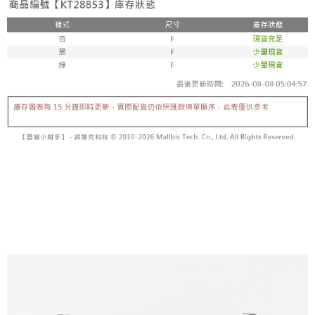
【「AFTEE先享後付」結帳流程】
醒簡訊。
１．於結帳方式選擇「AFTEE先享後付」後，將跳轉至「AFTEE先享後付」
2.透過簡訊連結打開帳單後，可選擇「超商條碼／台灣大直營門市／銀行轉
付款後全家取貨
結帳頁面，進行簡訊認證並確認金額後，即可完成結帳。
帳／街口支付／iPASS MONEY」等通路繳費。
２．訂單成立數日內，您將收到繳費通知簡訊。
每筆NT$60，滿NT$1,600(含以上)免運費
３．收到繳費通知簡訊後14天內，點擊此簡訊中的連結，可透過四大超商／
【注意事項】
ATM／網路銀行／等多元方式進行付款，方視為交易完成。
已關閉，請勿下單
1.本服務係由「台灣大哥大股份有限公司」（以下簡稱本公司）所提供，讓
※ 請注意：結帳手續完成當下不需立刻繳費，但若您需要取消訂單，請聯絡
用戶於交易時，得透過本服務購買商品或服務，並由商店將買賣／分期付款
每筆NT$10,000
購買商品的店家。未經商家同意取消之訂單仍視為有效，需透過AFTEE先享
買賣價金債權讓與本公司後，依約使用本公司帳單繳交帳款。
後付繳納相關費用。
2.基於同意付款使用「大哥付你分期」之契約關係目的，商店將以您的個人
已關閉，請勿下單(付取)
※ 交易是否成功請以「AFTEE先享後付 」之結帳頁面顯示為準，若有關於
資料（包含姓名、電話或地址）提供予台灣大哥大進項蒐集、處理及利用，
是否繳費成功／繳費後需取消欲退款等相關疑問，請聯繫「AFTEE先享後付
每筆NT$10,000
由本公司與您本人進行分期帳單所需資料之確認、核對及更正。
客戶支援中心」
https://netprotections.freshdesk.com/support/home
3.完整用戶服務條款，請詳閱以下連結：
https://oppay.tw/userRule
7-11取貨付款
【注意事項】
１．透過由恩沛科技股份有限公司提供之「AFTEE先享後付」服務完成之交
每筆NT$60，滿NT$1,800(含以上)免運費
易，需依本服務之必要範圍內提供個人資料，並將交易相關給付款項請求債
權轉讓予恩沛科技股份有限公司。
付款後7-11取貨
２．關於個人資料處理事宜，請瀏覽以下網址：
每筆NT$60，滿NT$1,600(含以上)免運費
https://aftee.tw/terms/#terms3
３．未成年的使用者請事先徵得法定代理人或監護人之同意方可使用
宅配
「AFTEE先享後付」，若未經同意申辦者引起之損失，本公司不負相關責
任。
每筆NT$100，滿NT$2,500(含以上)免運費
４．使用「AFTEE先享後付」時，將依據個別帳號之用戶狀況，依本公司即
時審查核予不同之上限額度；若仍有額度不足之情形，本公司將視審查結果
國家/地區配送
查看運費
請求用戶進行身份認證。