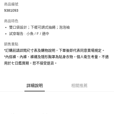
商品編號
超商取貨付款
9381093
LINE Pay
商品特色
Apple Pay
雙口袋設計；下襬可調式抽繩；泡泡袖
試穿報告 : 小魚 / F / 適中
街口支付
銷售重點
Google Pay
*訂購前請詳閱尺寸表及購物說明，下單後即代表同意賣場規定。
大哥付你分期
*內搭褲、內褲、褲襪及隱形胸罩為貼身衣物，個人衛生考量，不適
相關說明
用於七日鑑賞期，恕不接受退貨。
【大哥付你分期使用說明】
AFTEE先享後付
1.本服務由台灣大哥大提供，台灣大哥大用戶可立即使用無須另外申請。
2.付款方式選擇「大哥付你分期」，訂單成立後會自動跳轉到大哥付的交易
相關說明
流程，驗證手機門號後，選擇欲分期的期數、繳款截止日，確認付款後即完
【關於「AFTEE先享後付」】
成交易。
詳細說明
相關推薦
ATM付款
AFTEE先享後付是「在收到商品之後才付款」的支付方式。 讓您購物簡單
3.實際核准額度、可分期數及費用金額請依後續交易確認頁面所載為準。
便利好安心！
4.訂單成立30分鐘內，如未前往確認交易或遇審核未通過，訂單將自動取
１．簡單：不需註冊會員、不需綁卡、不需儲值。
運送方式
消。如遇「轉專審核」未通過狀況，表示未達大哥付你分期系統評分，恕無
２．便利：只要手機號碼，簡訊認證，即可結帳。
法說明評估內容。
３．安心：先確認商品／服務後，再付款。
全家取貨付款
【繳款方式說明】
1.分期款項不併入電信帳單，「大哥付你分期」於每月結算日後寄送繳費提
每筆NT$60，滿NT$1,800(含以上)免運費