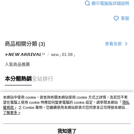
顯示電腦版詳細說明
客服
商品相關分類 (3)
查看全部
➤𝙉𝙀𝙒 𝘼𝙍𝙍𝙄𝙑𝘼𝙇²⁵
ɴᴇᴡ ₍ 01.08 ₎
人氣商品推薦
本分類熱銷
全站排行
本網站中使用 cookie，欲查詢有關本網站使用 cookie 方式之詳情，及若您不希
熱門標籤
望在電腦上使用 cookie 時應如何變更電腦的 cookie 設定，請參閱本網站「
隱私
權條款
」之 Cookie 聲明。您繼續使用本網站即表示您同意本公司得按本網站使
用條款之 Cookie 聲明使用 cookie。
了解更多 >
我知道了