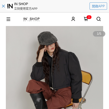
IN SHOP
開啟APP
立刻使用官方APP
0
1
/
5