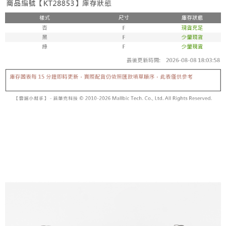
【「AFTEE先享後付」結帳流程】
醒簡訊。
１．於結帳方式選擇「AFTEE先享後付」後，將跳轉至「AFTEE先享後付」
2.透過簡訊連結打開帳單後，可選擇「超商條碼／台灣大直營門市／銀行轉
付款後全家取貨
結帳頁面，進行簡訊認證並確認金額後，即可完成結帳。
帳／街口支付／iPASS MONEY」等通路繳費。
２．訂單成立數日內，您將收到繳費通知簡訊。
每筆NT$60，滿NT$1,600(含以上)免運費
３．收到繳費通知簡訊後14天內，點擊此簡訊中的連結，可透過四大超商／
【注意事項】
ATM／網路銀行／等多元方式進行付款，方視為交易完成。
已關閉，請勿下單
1.本服務係由「台灣大哥大股份有限公司」（以下簡稱本公司）所提供，讓
※ 請注意：結帳手續完成當下不需立刻繳費，但若您需要取消訂單，請聯絡
用戶於交易時，得透過本服務購買商品或服務，並由商店將買賣／分期付款
每筆NT$10,000
購買商品的店家。未經商家同意取消之訂單仍視為有效，需透過AFTEE先享
買賣價金債權讓與本公司後，依約使用本公司帳單繳交帳款。
後付繳納相關費用。
2.基於同意付款使用「大哥付你分期」之契約關係目的，商店將以您的個人
已關閉，請勿下單(付取)
※ 交易是否成功請以「AFTEE先享後付 」之結帳頁面顯示為準，若有關於
資料（包含姓名、電話或地址）提供予台灣大哥大進項蒐集、處理及利用，
是否繳費成功／繳費後需取消欲退款等相關疑問，請聯繫「AFTEE先享後付
每筆NT$10,000
由本公司與您本人進行分期帳單所需資料之確認、核對及更正。
客戶支援中心」
https://netprotections.freshdesk.com/support/home
3.完整用戶服務條款，請詳閱以下連結：
https://oppay.tw/userRule
7-11取貨付款
【注意事項】
１．透過由恩沛科技股份有限公司提供之「AFTEE先享後付」服務完成之交
每筆NT$60，滿NT$1,800(含以上)免運費
易，需依本服務之必要範圍內提供個人資料，並將交易相關給付款項請求債
權轉讓予恩沛科技股份有限公司。
付款後7-11取貨
２．關於個人資料處理事宜，請瀏覽以下網址：
每筆NT$60，滿NT$1,600(含以上)免運費
https://aftee.tw/terms/#terms3
３．未成年的使用者請事先徵得法定代理人或監護人之同意方可使用
宅配
「AFTEE先享後付」，若未經同意申辦者引起之損失，本公司不負相關責
任。
每筆NT$100，滿NT$2,500(含以上)免運費
４．使用「AFTEE先享後付」時，將依據個別帳號之用戶狀況，依本公司即
時審查核予不同之上限額度；若仍有額度不足之情形，本公司將視審查結果
國家/地區配送
查看運費
請求用戶進行身份認證。