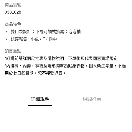
商品編號
超商取貨付款
9381028
LINE Pay
商品特色
Apple Pay
雙口袋設計；下襬可調式抽繩；泡泡袖
試穿報告 : 小魚 / F / 適中
街口支付
銷售重點
Google Pay
*訂購前請詳閱尺寸表及購物說明，下單後即代表同意賣場規定。
大哥付你分期
*內搭褲、內褲、褲襪及隱形胸罩為貼身衣物，個人衛生考量，不適
相關說明
用於七日鑑賞期，恕不接受退貨。
【大哥付你分期使用說明】
AFTEE先享後付
1.本服務由台灣大哥大提供，台灣大哥大用戶可立即使用無須另外申請。
2.付款方式選擇「大哥付你分期」，訂單成立後會自動跳轉到大哥付的交易
相關說明
流程，驗證手機門號後，選擇欲分期的期數、繳款截止日，確認付款後即完
【關於「AFTEE先享後付」】
成交易。
詳細說明
相關推薦
ATM付款
AFTEE先享後付是「在收到商品之後才付款」的支付方式。 讓您購物簡單
3.實際核准額度、可分期數及費用金額請依後續交易確認頁面所載為準。
便利好安心！
4.訂單成立30分鐘內，如未前往確認交易或遇審核未通過，訂單將自動取
１．簡單：不需註冊會員、不需綁卡、不需儲值。
運送方式
消。如遇「轉專審核」未通過狀況，表示未達大哥付你分期系統評分，恕無
２．便利：只要手機號碼，簡訊認證，即可結帳。
法說明評估內容。
３．安心：先確認商品／服務後，再付款。
全家取貨付款
【繳款方式說明】
1.分期款項不併入電信帳單，「大哥付你分期」於每月結算日後寄送繳費提
每筆NT$60，滿NT$1,800(含以上)免運費