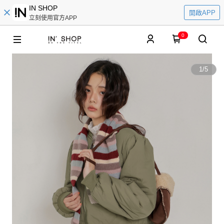
IN SHOP
開啟APP
立刻使用官方APP
0
1
/
5