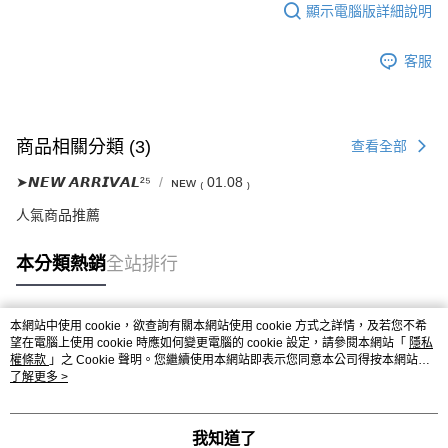
顯示電腦版詳細說明
客服
商品相關分類 (3)
查看全部
➤𝙉𝙀𝙒 𝘼𝙍𝙍𝙄𝙑𝘼𝙇²⁵
ɴᴇᴡ ₍ 01.08 ₎
人氣商品推薦
本分類熱銷
全站排行
本網站中使用 cookie，欲查詢有關本網站使用 cookie 方式之詳情，及若您不希
熱門標籤
望在電腦上使用 cookie 時應如何變更電腦的 cookie 設定，請參閱本網站「
隱私
權條款
」之 Cookie 聲明。您繼續使用本網站即表示您同意本公司得按本網站使
用條款之 Cookie 聲明使用 cookie。
了解更多 >
我知道了