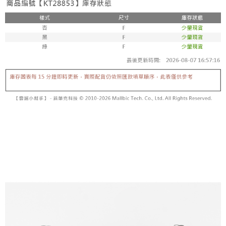
【「AFTEE先享後付」結帳流程】
醒簡訊。
１．於結帳方式選擇「AFTEE先享後付」後，將跳轉至「AFTEE先享後付」
2.透過簡訊連結打開帳單後，可選擇「超商條碼／台灣大直營門市／銀行轉
付款後全家取貨
結帳頁面，進行簡訊認證並確認金額後，即可完成結帳。
帳／街口支付／iPASS MONEY」等通路繳費。
２．訂單成立數日內，您將收到繳費通知簡訊。
每筆NT$60，滿NT$1,600(含以上)免運費
３．收到繳費通知簡訊後14天內，點擊此簡訊中的連結，可透過四大超商／
【注意事項】
ATM／網路銀行／等多元方式進行付款，方視為交易完成。
已關閉，請勿下單
1.本服務係由「台灣大哥大股份有限公司」（以下簡稱本公司）所提供，讓
※ 請注意：結帳手續完成當下不需立刻繳費，但若您需要取消訂單，請聯絡
用戶於交易時，得透過本服務購買商品或服務，並由商店將買賣／分期付款
每筆NT$10,000
購買商品的店家。未經商家同意取消之訂單仍視為有效，需透過AFTEE先享
買賣價金債權讓與本公司後，依約使用本公司帳單繳交帳款。
後付繳納相關費用。
2.基於同意付款使用「大哥付你分期」之契約關係目的，商店將以您的個人
已關閉，請勿下單(付取)
※ 交易是否成功請以「AFTEE先享後付 」之結帳頁面顯示為準，若有關於
資料（包含姓名、電話或地址）提供予台灣大哥大進項蒐集、處理及利用，
是否繳費成功／繳費後需取消欲退款等相關疑問，請聯繫「AFTEE先享後付
每筆NT$10,000
由本公司與您本人進行分期帳單所需資料之確認、核對及更正。
客戶支援中心」
https://netprotections.freshdesk.com/support/home
3.完整用戶服務條款，請詳閱以下連結：
https://oppay.tw/userRule
7-11取貨付款
【注意事項】
１．透過由恩沛科技股份有限公司提供之「AFTEE先享後付」服務完成之交
每筆NT$60，滿NT$1,800(含以上)免運費
易，需依本服務之必要範圍內提供個人資料，並將交易相關給付款項請求債
權轉讓予恩沛科技股份有限公司。
付款後7-11取貨
２．關於個人資料處理事宜，請瀏覽以下網址：
每筆NT$60，滿NT$1,600(含以上)免運費
https://aftee.tw/terms/#terms3
３．未成年的使用者請事先徵得法定代理人或監護人之同意方可使用
宅配
「AFTEE先享後付」，若未經同意申辦者引起之損失，本公司不負相關責
任。
每筆NT$100，滿NT$2,500(含以上)免運費
４．使用「AFTEE先享後付」時，將依據個別帳號之用戶狀況，依本公司即
時審查核予不同之上限額度；若仍有額度不足之情形，本公司將視審查結果
國家/地區配送
查看運費
請求用戶進行身份認證。