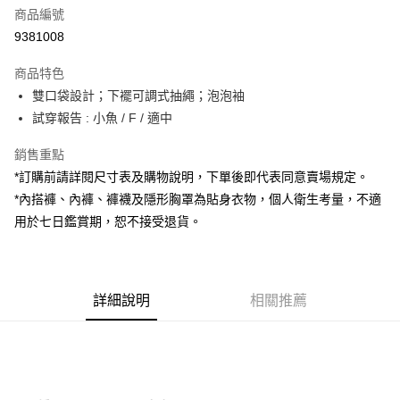
商品編號
超商取貨付款
9381008
LINE Pay
商品特色
Apple Pay
雙口袋設計；下襬可調式抽繩；泡泡袖
試穿報告 : 小魚 / F / 適中
街口支付
銷售重點
Google Pay
*訂購前請詳閱尺寸表及購物說明，下單後即代表同意賣場規定。
大哥付你分期
*內搭褲、內褲、褲襪及隱形胸罩為貼身衣物，個人衛生考量，不適
相關說明
用於七日鑑賞期，恕不接受退貨。
【大哥付你分期使用說明】
AFTEE先享後付
1.本服務由台灣大哥大提供，台灣大哥大用戶可立即使用無須另外申請。
2.付款方式選擇「大哥付你分期」，訂單成立後會自動跳轉到大哥付的交易
相關說明
流程，驗證手機門號後，選擇欲分期的期數、繳款截止日，確認付款後即完
【關於「AFTEE先享後付」】
成交易。
詳細說明
相關推薦
ATM付款
AFTEE先享後付是「在收到商品之後才付款」的支付方式。 讓您購物簡單
3.實際核准額度、可分期數及費用金額請依後續交易確認頁面所載為準。
便利好安心！
4.訂單成立30分鐘內，如未前往確認交易或遇審核未通過，訂單將自動取
１．簡單：不需註冊會員、不需綁卡、不需儲值。
運送方式
消。如遇「轉專審核」未通過狀況，表示未達大哥付你分期系統評分，恕無
２．便利：只要手機號碼，簡訊認證，即可結帳。
法說明評估內容。
３．安心：先確認商品／服務後，再付款。
全家取貨付款
【繳款方式說明】
1.分期款項不併入電信帳單，「大哥付你分期」於每月結算日後寄送繳費提
每筆NT$60，滿NT$1,800(含以上)免運費