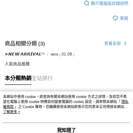
顯示電腦版詳細說明
客服
商品相關分類 (3)
查看全部
➤𝙉𝙀𝙒 𝘼𝙍𝙍𝙄𝙑𝘼𝙇²⁵
ɴᴇᴡ ₍ 01.08 ₎
人氣商品推薦
本分類熱銷
全站排行
本網站中使用 cookie，欲查詢有關本網站使用 cookie 方式之詳情，及若您不希
熱門標籤
望在電腦上使用 cookie 時應如何變更電腦的 cookie 設定，請參閱本網站「
隱私
權條款
」之 Cookie 聲明。您繼續使用本網站即表示您同意本公司得按本網站使
用條款之 Cookie 聲明使用 cookie。
了解更多 >
我知道了