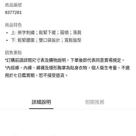
商品編號
超商取貨付款
9377281
LINE Pay
商品特色
Apple Pay
上: 英字刺繡；鬆緊下襬；圓領；落肩
下: 鬆緊腰圍；雙口袋設計；寬鬆版型
街口支付
銷售重點
Google Pay
*訂購前請詳閱尺寸表及購物說明，下單後即代表同意賣場規定。
大哥付你分期
*內搭褲、內褲、褲襪及隱形胸罩為貼身衣物，個人衛生考量，不適
相關說明
用於七日鑑賞期，恕不接受退貨。
【大哥付你分期使用說明】
AFTEE先享後付
1.本服務由台灣大哥大提供，台灣大哥大用戶可立即使用無須另外申請。
2.付款方式選擇「大哥付你分期」，訂單成立後會自動跳轉到大哥付的交易
相關說明
流程，驗證手機門號後，選擇欲分期的期數、繳款截止日，確認付款後即完
【關於「AFTEE先享後付」】
成交易。
詳細說明
相關推薦
ATM付款
AFTEE先享後付是「在收到商品之後才付款」的支付方式。 讓您購物簡單
3.實際核准額度、可分期數及費用金額請依後續交易確認頁面所載為準。
便利好安心！
4.訂單成立30分鐘內，如未前往確認交易或遇審核未通過，訂單將自動取
１．簡單：不需註冊會員、不需綁卡、不需儲值。
運送方式
消。如遇「轉專審核」未通過狀況，表示未達大哥付你分期系統評分，恕無
２．便利：只要手機號碼，簡訊認證，即可結帳。
法說明評估內容。
３．安心：先確認商品／服務後，再付款。
全家取貨付款
【繳款方式說明】
1.分期款項不併入電信帳單，「大哥付你分期」於每月結算日後寄送繳費提
每筆NT$60，滿NT$1,800(含以上)免運費