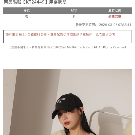
【「AFTEE先享後付」結帳流程】
醒簡訊。
１．於結帳方式選擇「AFTEE先享後付」後，將跳轉至「AFTEE先享後付」
2.透過簡訊連結打開帳單後，可選擇「超商條碼／台灣大直營門市／銀行轉
付款後全家取貨
結帳頁面，進行簡訊認證並確認金額後，即可完成結帳。
帳／街口支付／iPASS MONEY」等通路繳費。
２．訂單成立數日內，您將收到繳費通知簡訊。
每筆NT$60，滿NT$1,600(含以上)免運費
３．收到繳費通知簡訊後14天內，點擊此簡訊中的連結，可透過四大超商／
【注意事項】
ATM／網路銀行／等多元方式進行付款，方視為交易完成。
已關閉，請勿下單
1.本服務係由「台灣大哥大股份有限公司」（以下簡稱本公司）所提供，讓
※ 請注意：結帳手續完成當下不需立刻繳費，但若您需要取消訂單，請聯絡
用戶於交易時，得透過本服務購買商品或服務，並由商店將買賣／分期付款
每筆NT$10,000
購買商品的店家。未經商家同意取消之訂單仍視為有效，需透過AFTEE先享
買賣價金債權讓與本公司後，依約使用本公司帳單繳交帳款。
後付繳納相關費用。
2.基於同意付款使用「大哥付你分期」之契約關係目的，商店將以您的個人
已關閉，請勿下單(付取)
※ 交易是否成功請以「AFTEE先享後付 」之結帳頁面顯示為準，若有關於
資料（包含姓名、電話或地址）提供予台灣大哥大進項蒐集、處理及利用，
是否繳費成功／繳費後需取消欲退款等相關疑問，請聯繫「AFTEE先享後付
每筆NT$10,000
由本公司與您本人進行分期帳單所需資料之確認、核對及更正。
客戶支援中心」
https://netprotections.freshdesk.com/support/home
3.完整用戶服務條款，請詳閱以下連結：
https://oppay.tw/userRule
7-11取貨付款
【注意事項】
１．透過由恩沛科技股份有限公司提供之「AFTEE先享後付」服務完成之交
每筆NT$60，滿NT$1,800(含以上)免運費
易，需依本服務之必要範圍內提供個人資料，並將交易相關給付款項請求債
權轉讓予恩沛科技股份有限公司。
付款後7-11取貨
２．關於個人資料處理事宜，請瀏覽以下網址：
每筆NT$60，滿NT$1,600(含以上)免運費
https://aftee.tw/terms/#terms3
３．未成年的使用者請事先徵得法定代理人或監護人之同意方可使用
宅配
「AFTEE先享後付」，若未經同意申辦者引起之損失，本公司不負相關責
任。
每筆NT$100，滿NT$2,500(含以上)免運費
４．使用「AFTEE先享後付」時，將依據個別帳號之用戶狀況，依本公司即
時審查核予不同之上限額度；若仍有額度不足之情形，本公司將視審查結果
國家/地區配送
查看運費
請求用戶進行身份認證。