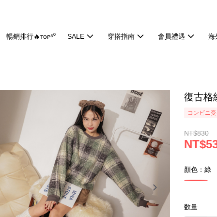
暢銷排行🔥ᴛᴏᴘ⁵⁰
SALE
穿搭指南
會員禮遇
海
復古格紋
コンビニ受け
NT$830
NT$5
顏色：綠
数量