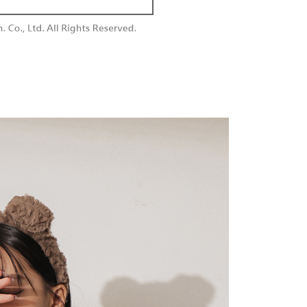
付款
供され、ユーザーが取引時に本サービスを通じて商品やサービ
できるようにし、店舗が売買／分割払い売買の債権を当社に譲
い限度額
$60、NT$1,800以上で送料無料
、契約に基づいて当社の請求書で帳款を支払うことになりま
AFTEEを ご利用の際に、認証結果及び当社の審査の結果に基づ
額が設定されます。
1取貨
 Pay Later」を利用する契約関係の目的から、店舗はあなたの個
は最低NT$20です。
$60、NT$1,600以上で送料無料
名前、電話または住所を含む）を台湾大哥大に提供し、収集、
台湾の会員のみご利用いただけます。
び利用するために、当社があなた本人と分割請求書に必要な情
、照合および修正を行います。
約「AFTEE代金後払い」（以下当サービスという）はネット
なユーザーサービス規約については、以下のリンクを参照してく
ョンズ（以下 AFTEE という）が提供し、AFTEEが代金を徴収
$100、NT$2,500以上で送料無料
tps://oppay.tw/userRule
当サービスご利用の際に提供しなければならない個人情報（注
名、電話番号、受取人の氏名、電話番号、受取人住所を含むが
配送
送料を確認
ない）は、AFTEEに渡され当サービスで必要な範囲内で利用
AFTEEの個人情報の収集、処理、利用について、詳細は
公式ホームページの『個人情報の収集、処理及び利用に関する声
参照ください（
https://aftee.tw/privacypolicy/
）。
の初回ご利用の際に、審査を通過すれば、最高額がNT$10,000に
支払い期限を過ぎた場合、その金額に基づいて年利20%の遅
が加算されます。未成年の利用者は、事前に法定代理人または
意を得ればAFTEEをご利用いただけます。
の処理、利用について疑問がある、または関連する法律の権利
たい場合は、ネットプロテクションズ
rotections.co.jp
にご連絡ください。上記に示した個人情報
購入注文書とあわせてAFTEEにご提供いただく、または