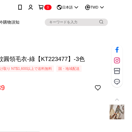
0
日本語
TWD
外購物須知
圓領毛衣-綠【KT223477】-3色
取り NT$1,600以上で送料無料
国・地域配送
39