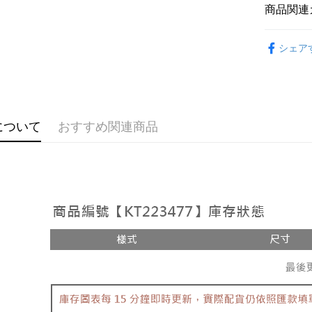
説明
商品関連
【OP Pay
AFTEE
1. 本サ
おすすめ
追加の申
説明
シェア
2. 支払い
一、 AF
ATM払い
動的に OP
1.お支払
払いの回
ドウが表
す。
2.SMS
3. 実際
3.注文す
配送方法
ジを基準
す。
について
おすすめ関連商品
4. 注文
4.ご注文
全家取貨
合、注文
員の場合は
が発生し
配送毎にNT
5.商品受
評価内容
たはアプリ
付款後全
ングでお
配送毎にNT
【支払い
代金納付期
1. 分割払
プリをダウ
已關閉，
の締め日後
以内まで
2. SM
配送毎にNT
湾大直営店
お支払期限
で支払い
已關閉，請
もとに計算
期限を延
配送毎にNT
【注意事
（例：予
1. 本サ
の有無に関