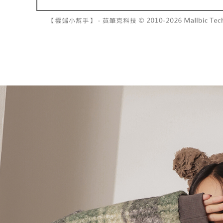
7-11取貨
よって提
スを購入
二、支払
配送毎にNT
渡した後
1.初回 
す。
き、限度
付款後7-1
2. 「OP
2.決済金額
配送毎にNT
人情報（
3.現在、
処理およ
宅配
報の確認
三、利用規
3. 完全
プロテクシ
配送毎にNT
ださい：
ht
します。
文者の氏
國家/地區
これに限ら
されます。
AFTEE
明』をご
AFTEE
なります。
延滞納金
後見人の同
個人情報
を行使し
cs_tw@netp
を、必要な