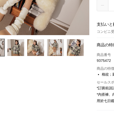
支払いと
コンビニ受
お支払い
商品の特
クレジット
商品番号
9375472
コンビニ
商品の特
LINE Pay
格紋；
Apple Pay
セールス
*訂購前
JKOPAY
*內搭褲
Google Pa
用於七日
OP Pay La