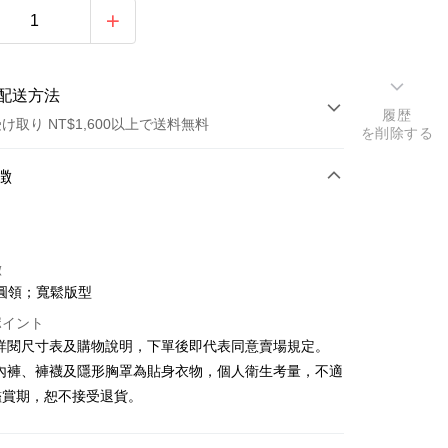
配送方法
履歴
け取り NT$1,600以上で送料無料
を削除する
方法
徴
カード1回払い
店頭代金引換
徴
圓領；寬鬆版型
ポイント
請詳閱尺寸表及購物說明，下單後即代表同意賣場規定。
、內褲、褲襪及隱形胸罩為貼身衣物，個人衛生考量，不適
y
鑑賞期，恕不接受退貨。
ter