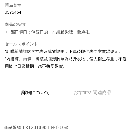
商品番号
コンビニ店頭代金引換
9375454
LINE Pay
商品の特徴
Apple Pay
縮口褲口；側雙口袋；抽繩鬆緊腰；微刷毛
JKOPAY
セールスポイント
*訂購前請詳閱尺寸表及購物說明，下單後即代表同意賣場規定。
Google Pay
*內搭褲、內褲、褲襪及隱形胸罩為貼身衣物，個人衛生考量，不適
OP Pay Later
用於七日鑑賞期，恕不接受退貨。
説明
【OP Pay Later 使用説明】
AFTEE代金後払い
1. 本サービスは台湾大哥大によって提供され、台湾大哥大のユーザーは追
加の申請なしで即時に利用可能です。
説明
詳細について
おすすめ関連商品
2. 支払い方法で「OP Pay Later」を選択すると、注文が成立した後に自動
一、 AFTEE代金後払いについて
的に OP Pay Later の取引プロセスに移行し、携帯番号を確認後、分割払
ATM払い
1.お支払い方法でAFTEE代金後払いを選択すると、携帯電話認証ウィンド
いの回数や支払い期限を選択し、支払いを確認すると取引が完了します。
ウが表示されます。
3. 実際の承認額、分割回数および費用については、後続の取引確認ページ
2.SMSで認証してお支払い手続を進めてください。
配送方法
を基準とします。
3.注文するときのお支払いは不要です。商品はご指定の住所に配送されま
4. 注文成立後30分以内に確認取引を行わない場合や審査が通過しない場
す。
全家取貨付款
合、注文は自動的にキャンセルされます。「転専審査」に未通過の状況が
4.ご注文が完了すると、携帯に支払い通知のSMSが届きます。アプリ会員
発生した場合は、システムの評価基準に達していないことを意味し、評価
配送毎にNT$60、NT$1,800以上で送料無料
の場合は、AFTEE アプリプッシュ通知が届きます。