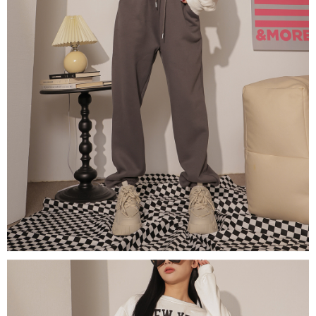
限らない）は、AFTEEに渡され当サービスで必要な範囲内で利用されま
す。AFTEEの個人情報の収集、処理、利用について、詳細はAFTEE公式ホ
ームページの『個人情報の収集、処理及び利用に関する声明』をご参照く
ださい（
https://aftee.tw/privacypolicy/
）。
AFTEEの初回ご利用の際に、審査を通過すれば、最高額がNT$10,000にな
ります。支払い期限を過ぎた場合、その金額に基づいて年利20%の遅延滞
納金が加算されます。未成年の利用者は、事前に法定代理人または後見人
の同意を得ればAFTEEをご利用いただけます。
個人情報の処理、利用について疑問がある、または関連する法律の権利を
行使したい場合は、ネットプロテクションズ
cs_tw@netprotections.co.jp
にご連絡ください。上記に示した個人情報を、必要な購入注文書とあわせ
てAFTEEにご提供いただく、またはAFTEEにあなたの個人情報の収集、処
理、利用を許可することににご同意いただけない場合は、当サービスを選
択しないでください。