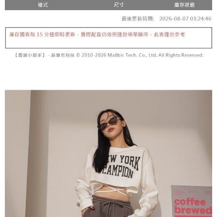
内容についての説明はいたしかねます。
5.商品受け取り時のお支払いは不要です。商品を確かめてから、SMSまた
付款後全家取貨
はアプリの通知に従って、4大コンビニ、またはATM/オンラインバンキン
グでお支払いください。
配送毎にNT$60、NT$1,600以上で送料無料
【支払い方法の説明】
1. 分割払いの金額は電信請求書に統合されず、「OP Pay Later」は毎月の
代金納付期限は最短で 14 日以内ですので、ご注意ください。AFTEE アプ
已關閉，請勿下單
締め日後に支払いリマインダーのSMSを送信します。
リをダウンロードして AFTEE 会員になるとお支払い期限を最長 45 日以内
2. SMSのリンクを通じて請求書を開いた後、「コンビニバーコード／台湾
配送毎にNT$10,000
まで延長できます。
大直営店舗／銀行振込／街口支払い／iPASS MONEY」などのチャネルで
支払いを選択できます。
已關閉，請勿下單(付取)
お支払期限は、ショップが請求した期日と、AFTEEで延長できる日数をも
とに計算されます。AFTEEで注文すると、商品を受け取るまで支払い期限
配送毎にNT$10,000
【注意事項】
を延長できますが、商品を期限内に受け取れない場合があります（例：予
1. 本サービスは「台湾大哥大株式会社」（以下「当社」といいます）によ
約商品や商品到着日が比較的遅い商品）。そのため、商品到着の有無に関
7-11取貨付款
って提供され、ユーザーが取引時に本サービスを通じて商品やサービスを
わらず、AFTEEで指定された期限内にお支払いください。
購入できるようにし、店舗が売買／分割払い売買の債権を当社に譲渡した
配送毎にNT$60、NT$1,800以上で送料無料
後、契約に基づいて当社の請求書で帳款を支払うことになります。
二、支払い限度額
2. 「OP Pay Later」を利用する契約関係の目的から、店舗はあなたの個人
付款後7-11取貨
1.初回 AFTEEを ご利用の際に、認証結果及び当社の審査の結果に基づ
情報（名前、電話または住所を含む）を台湾大哥大に提供し、収集、処理
き、限度額が設定されます。
配送毎にNT$60、NT$1,600以上で送料無料
および利用するために、当社があなた本人と分割請求書に必要な情報の確
2.決済金額は最低NT$20です。
認、照合および修正を行います。
3.現在、台湾の会員のみご利用いただけます。
宅配
3. 完全なユーザーサービス規約については、以下のリンクを参照してくだ
さい：
https://oppay.tw/userRule
三、利用規約「AFTEE代金後払い」（以下当サービスという）はネットプ
配送毎にNT$100、NT$2,500以上で送料無料
ロテクションズ（以下 AFTEE という）が提供し、AFTEEが代金を徴収し
ます。当サービスご利用の際に提供しなければならない個人情報（注文者
國家/地區配送
送料を確認
の氏名、電話番号、受取人の氏名、電話番号、受取人住所を含むがこれに