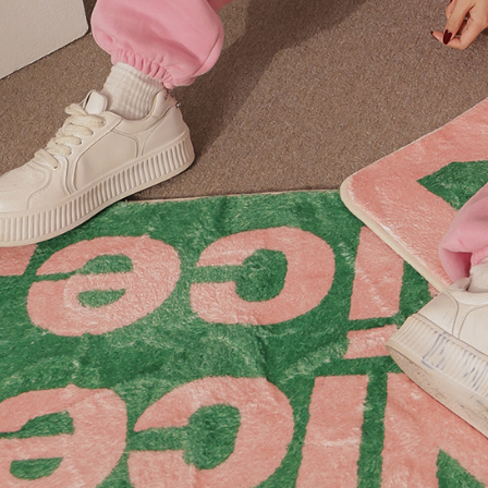
【Peneran
1. Pembaya
"Pembayar
pembayaran
2. Melalui
membayar m
Mobile / 
saluran lai
【Nota Pe
1. Perkhid
membolehk
perkhidmat
tuntutan h
menggunaka
2. Berdas
"Pembayar
peribadi a
Mobile un
pengesahan
ansuran ol
3. Sila ba
pautan beri