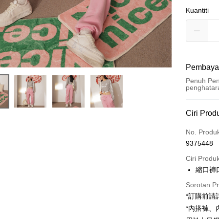
Kuantiti
Pembaya
Penuh Pen
penghatar
Kaedah 
Ciri Prod
Kad Kredi
No. Produ
9375448
Pengambil
Ciri Produ
LINE Pay
縮口褲
Apple Pay
Sorotan P
*訂購前
JKOPAY
*內搭褲