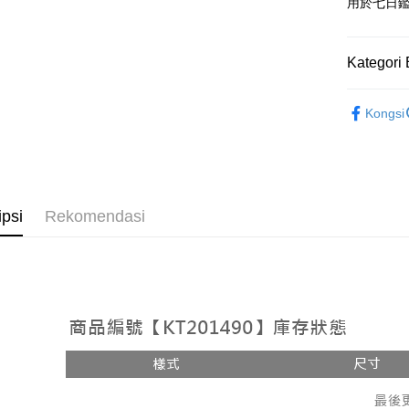
Google Pa
用於七日
OP Pay La
Deskripsi
Kategori 
[Terma Pe
AFTEE
Rekomenda
Perkhidmat
Deskripsi
Kongsi
pengguna 
Pertama, 
【褲子】
Pemindah
Kemudian
Jika anda 
1. Dengan
akan menga
pengesaha
Later sele
2. Anda b
Pilihan 
mudah alih
3. Tiada b
ipsi
Rekomendasi
akhir pemb
dihantar k
全家取貨
pembayara
4. Setela
NT$60/pes
manakala a
Had kredit
AFTEE.
NT$1,800 
yang diken
5. Tiada b
pada hala
pembayara
付款後全
dalam tal
NT$60/pes
Jika trans
aplikasi A
dibuat, at
NT$1,600 
akan dibat
Sila ambil
peringkat 
bagaimanap
已關閉，
tidak dipe
dan mendaf