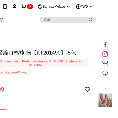
0
Bahasa Melayu
TWD
須知
縮口棉褲-粉【KT201490】-5色
engambilan di Kedai Serbaneka, NT$1,600 penghataran
percuma
ran Negara/Wilayah
99