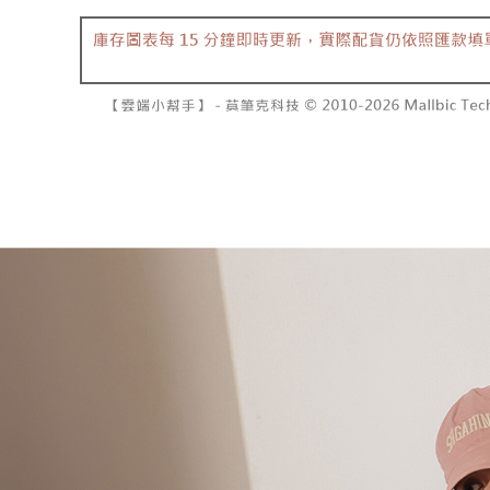
NT$10,00
pembayara
[Arahan P
已關閉，請
Tempoh pe
Pembayaran
ditambah d
NT$10,00
berasingan
Anda bole
pembayaran
menerima 
7-11取貨
boleh men
NT$60/pes
Selepas me
produk pr
menyelesai
lebih lama
NT$1,800 
kod bar ke
pembayara
JKOPay, a
pesanan.
付款後7-1
NT$60/pes
[Nota Pent
Kedua, Se
1. Jumlah 
NT$1,600 
Perkhidmata
NT$10,000.
yang memb
berdasarka
宅配
melalui pe
2. Amaun p
NT$100/pe
pembelian
3. Pada ma
kepada Sy
NT$2,500 
mengikut p
Ketiga, Sy
Perkhidma
國家/地區
Untuk meme
NP Taiwan
penggunaa
akan meng
peribadi a
pembeli, n
Syarikat 
untuk peng