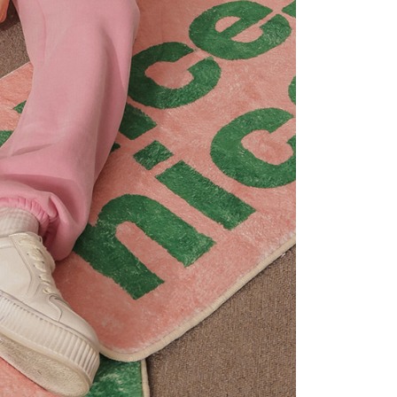
gan Kaedah Pembayaran】
ran ansuran tidak digabungkan dalam bil telekomunikasi,
an Ansuran Gogo" akan menghantar SMS peringatan
 selepas tarikh penyelesaian bulanan.
 pautan SMS untuk membuka bil, anda boleh memilih untuk
elalui "Kod bar kedai serbaneka / Kedai rasmi Taiwan
Pemindahan bank / Pembayaran J街口 / iPASS MONEY" dan
n.
nting】
matan ini disediakan oleh "Taiwan Mobile Co., Ltd." untuk
an pengguna membeli produk atau perkhidmatan melalui
an ini semasa transaksi, dan kedai akan menyerahkan hak
arga jual/beli ansuran kepada syarikat ini untuk membayar bil
n bil syarikat ini.
arkan tujuan kontrak persetujuan pembayaran menggunakan
an Ansuran Gogo", kedai akan memberikan maklumat
nda (termasuk nama, telefon atau alamat) kepada Taiwan
tuk pengumpulan, pemprosesan dan penggunaan, untuk
, semakan dan pembetulan data yang diperlukan untuk bil
eh Taiwan Mobile.
ca syarat perkhidmatan pengguna secara lengkap melalui
kut: https://oppay.tw/userRule