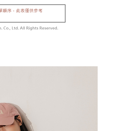
0/pesanan
n sehingga 45 hari.
embayaran]
勿下單(付取)
mbayaran dikira dari masa kedai meminta pembayaran anda,
 ansuran melalui OP Pay Later akan dibilkan secara
engan bilangan hari yang boleh dilanjutkan oleh AFTEE.
0/pesanan
 dan tidak termasuk dalam bil telekom anda. SMS peringatan
h melanjutkan tempoh pembayaran anda sebelum anda
 akan dihantar selepas kitaran bil bulanan.
pesanan. Walau bagaimanapun, tiada jaminan bahawa anda
付款
erima pesanan anda semasa tempoh pembayaran (cth.:
anan | Penghantaran percuma untuk pesanan
ngakses bil melalui pautan dalam SMS, anda boleh
apesanan atau produk yang mungkin mengambil masa yang
kan pembayaran anda melalui salah satu saluran berikut:
 untuk dihantar). Oleh itu, anda dikehendaki membuat
atau lebih
dai serbaneka, kedai runcit Taiwan Mobile, pemindahan bank,
n kepada AFTEE dalam tempoh sama ada anda menerima
tau iPASS MONEY.
1取貨
anan | Penghantaran percuma untuk pesanan
ing]
katan Pembayaran
yang diperakui untuk pengguna kali pertama boleh sehingga
atau lebih
n ini disediakan oleh Taiwan Mobile Co., Ltd. (“Syarikat”),
 Amaun diperakui sebenar yang diluluskan akan
olehkan pelanggan membeli barangan atau perkhidmatan
n keputusan pensijilan dan semakan oleh AFTEE.
rkhidmatan ini pada masa transaksi. Hasil daripada
erbelanjaan minimum mestilah lebih besar daripada NT$20.
sanan | Penghantaran percuma untuk pesanan
 atau pembayaran ansuran akan dipindahkan oleh peniaga
sa ini hanya tersedia untuk ahli Taiwan.
arikat, dan pelanggan hendaklah membuat pembayaran
atau lebih
erjanjian menggunakan sistem bil Syarikat.
arat Perkhidmatan
tan AFTEE Beli Sekarang Bayar Kemudian disediakan oleh
配送
Kadar Penghantaran
nuhi hubungan kontrak yang terjalin melalui persetujuan
, Inc. dan AFTEE akan membuat bil kepada pengguna. AFTEE
n OP Pay Later, peniaga akan memberikan maklumat
gunakan data peribadi yang dikumpul (termasuk nama
nda (termasuk nama, nombor telefon, atau alamat) kepada
o. telefon, nama penerima, no. telefon, alamat penerima)
bagi tujuan pengumpulan, pemprosesan dan penggunaan data
gunaan perkhidmatan. Sila rujuk kepada "Penyata