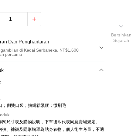
Bersihkan
Sejarah
ran Dan Penghantaran
gambilan di Kedai Serbaneka, NT$1,600
an percuma
Pembayaran
uk
t (Bayaran Penuh)
k
an di Kedai Serbaneka
k
口；側雙口袋；抽繩鬆緊腰；微刷毛
roduk
請詳閱尺寸表及購物說明，下單後即代表同意賣場規定。
、內褲、褲襪及隱形胸罩為貼身衣物，個人衛生考量，不適