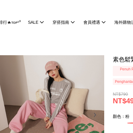
行🔥ᴛᴏᴘ⁵⁰
SALE
穿搭指南
會員禮遇
海外購物
素色鬆緊
Penuh P
Penghanta
NT$790
NT$4
顏色：粉