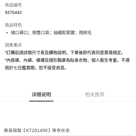
商品编号
超商取货付款
9375442
LINE Pay
商品特色
Apple Pay
縮口褲口；側雙口袋；抽繩鬆緊腰；微刷毛
街口支付
销售重点
*訂購前請詳閱尺寸表及購物說明，下單後即代表同意賣場規定。
Google Pay
*內搭褲、內褲、褲襪及隱形胸罩為貼身衣物，個人衛生考量，不適
大哥付你分期
用於七日鑑賞期，恕不接受退貨。
相关说明
【大哥付你分期使用说明】
AFTEE先享后付
1. 本服务由台湾大哥大提供，电信用户可立即使用无须另外申请。（限个人
月租型门号，不开放公司户及预付卡使用）
相关说明
详细说明
相关推荐
2. 付款方式选择 “大哥付你分期”，订单成立后会自动跳转到大哥付的交易流
一、關於 AFTEE先享後付
程，验证手机门号后，选择欲分期的期数、缴款截止日，确认付款后即完成
ATM付款
1. 於付款方式選擇AFTEE先享後付，將跳出AFTEE先享後付手機驗證視
交易。
窗。
3. 实际核准额度、可分期数及费用金额请依后续交易确认页面所载为准。
2. 進行簡訊驗證之後，即可完成結帳手續。
运送方式
4. 订单成立30分钟内，如未前往确认交易或遇审核未通过，订单将自动取
3. 訂單確認後不需事先繳費，商品會配送至您的指定地址。
消。如遇 “转专审核”未通过状况，表示未达系统评分，恕无法说明评估内
4. 下訂完成後，您的手機會收到一封繳費通知簡訊，APP會員則會收到
全家取貨付款
容。
AFTEE APP推播通知。
【缴款方式说明】
每笔NT$60，满NT$1,800(含以上)免运费