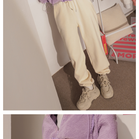
若款項超過繳費期限，將根據當次的金額加收年利率 16% 的逾期滯納金。
未成年的使用者，請事先徵得法定代理人或監護人之同意方可使用
AFTEE。
若您對於個人資料之處理、利用有任何疑問，或欲行使相關法律權利，請聯
繫恩沛科技股份有限公司。若您不同意我們將上開所示之個人資料，連同必
要之購買訂單資訊提供予 AFTEE ，或讓 AFTEE 蒐集處理利用您的個人資
料，請勿選用本服務。