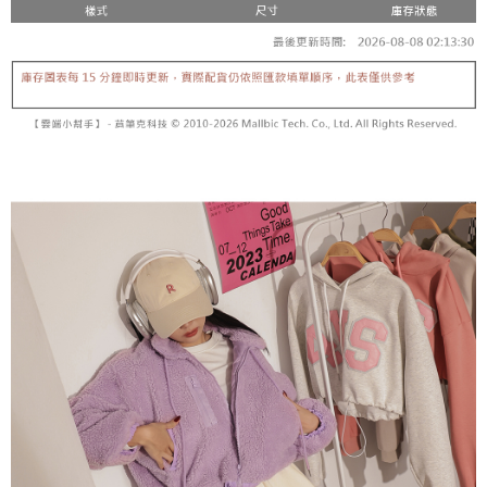
5. 收到商品當下無需繳費，確認無誤後，請再利用繳費通知簡訊或AFTEE
1. 分期款项不并入电信账单，“大哥付你分期”于每月结算日后寄送缴费提醒
APP於四大便利商店‧ATM/網銀等方式進行付款。
短信。
付款後全家取貨
2. 通过短信链接打开账单后，可选择 “超商条码／台湾大直营门市／银行转
請留意繳費期限為 14 天。唯有下載 AFTEE App 成為 AFTEE 會員者方能享
每笔NT$60，满NT$1,600(含以上)免运费
账／街口支付／iPASS MONEY”等通路缴费。
有最長 45 天內付款之服務。
已關閉，請勿下單
【注意事项】
繳費期限，為商家向您請款的時間，再加上使用AFTEE可延長的天數所計算
1. 本服务系由 “台湾大哥大股份有限公司”所提供，让用户于交易时，得通过
每笔NT$10,000
出。使用AFTEE下訂可以延長您收到商品前的繳費天數，但無法保證一定能
本服务购买商品或服务，并由商店将买卖／分期付款买卖价金债权让与本公
夠在期限內收到商品(例如:預購商品或預計到貨時間較長者)。因此無論收到
司后，依约使用本公司账单缴交账款。
已關閉，請勿下單(付取)
商品與否，仍需要請您在AFTEE規定的時間內完成繳費。
2. 基于同意付款使用 “大哥付你分期”之契约关系目的，商店将以您的个人资
每笔NT$10,000
料（包含姓名、电话或地址）提供予台湾大哥大进项收集、处理及利用，由
二、付款限制
台湾大哥大与本人进行分期账单所需资料之确认、核对及更正。
1. 初次使用 AFTEE 時，將依認證結果及本公司審查結果，核予每個人不同
7-11取貨付款
3. 完整用户服务条款，请详阅以下链接：
https://oppay.tw/userRule
之上限額度
2. 結帳金額須大於NT$30
每笔NT$60，满NT$1,800(含以上)免运费
3. 目前僅支援台灣會員
付款後7-11取貨
三、聲明條款
每笔NT$60，满NT$1,600(含以上)免运费
「AFTEE先享後付」(下稱本服務)乃由恩沛科技股份有限公司(下稱 AFTEE )
所提供，並由 AFTEE 向您收取款項。因使用本服務所須提供之個人資料(包
宅配
含但不限於訂購人姓名、電話，收件人姓名、電話、收件地址)，將交付予
AFTEE 於本服務必要服務範圍內運用。關於 AFTEE 對於個人資料之蒐集、
每笔NT$100，满NT$2,500(含以上)免运费
處理、利用，詳參 AFTEE 官網之『個人資料蒐集、處理及利用告知聲明』
（
https://aftee.tw/privacypolicy/
）。
國家/地區配送
查看运费